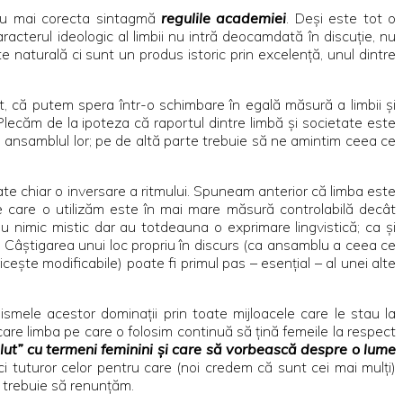
 cu mai corecta sintagmă
regulile academiei
. Deşi este tot o
cterul ideologic al limbii nu intră deocamdată în discuţie, nu
 naturală ci sunt un produs istoric prin excelenţă, unul dintre
, că putem spera într-o schimbare în egală măsură a limbii şi
lecăm de la ipoteza că raportul dintre limbă şi societate este
 în ansamblul lor; pe de altă parte trebuie să ne amintim ceea ce
ate chiar o inversare a ritmului. Spuneam anterior că limba este
e care o utilizăm este în mai mare măsură controlabilă decât
au nimic mistic dar au totdeauna o exprimare lingvistică; ca şi
ă. Câştigarea unui loc propriu în discurs (ca ansamblu a ceea ce
ceşte modificabile) poate fi primul pas – esenţial – al unei alte
mele acestor dominaţii prin toate mijloacele care le stau la
 care limba pe care o folosim continuă să ţină femeile la respect
mplut” cu termeni feminini şi care să vorbească despre o lume
ci tuturor celor pentru care (noi credem că sunt cei mai mulţi)
ţă trebuie să renunţăm.