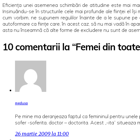
Eficienţa unei asemenea schimbări de atitudine este mai mare
Insinuându-se în structurile cele mai profunde ale fiinţei el î
cum vorbim, ne supunem regulilor înainte de a le supune pe el
autoformare ca fiinţe care, în acest caz, să nu mai vadă în apa
asta nu înseamnă că alte forme de excludere nu sunt de aseme
10 comentarii la “Femei din toate 
medusa
Pe mine ma deranjeaza faptul ca femininul pentru unele pr
sofer -soferita, doctor – doctorita. Acest „-ita” situeaz
26 martie 2009 la 11:00