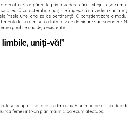
 decât ni s-ar părea la prima vedere căci limbajul, aşa cum a
şi maschează caracterul istoric şi ne împiedică să vedem cum ne ţ
e însele unei analize de pertinenţă. O conştientizare a modului
rtenenţa la un gen sau altul motiv de dominare sau supunere. Noi
nea posibile sau deja existente.
limbile, uniți-vă!”
ofesii, ocupatii, se face cu diminutiv. E un mod de a-i scadea di
a munca femeii intr-un plan mai mic, oarecum afectuos.