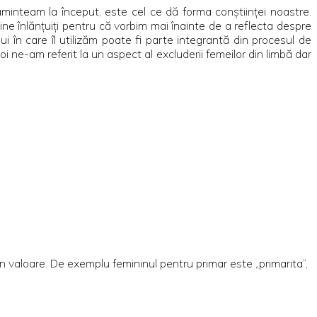
minteam la început, este cel ce dă forma conştiinţei noastre.
ine înlănţuiţi pentru că vorbim mai înainte de a reflecta despre
 în care îl utilizăm poate fi parte integrantă din procesul de
 ne-am referit la un aspect al excluderii femeilor din limbă dar
n valoare. De exemplu femininul pentru primar este „primarita”,