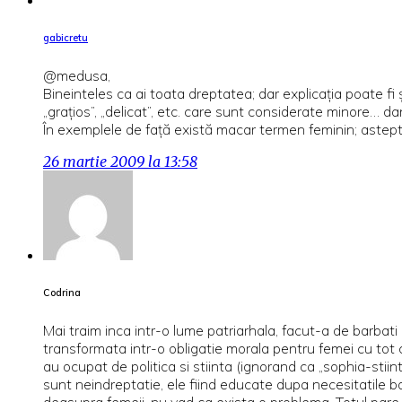
gabicretu
@medusa,
Bineinteles ca ai toata dreptatea; dar explicaţia poate fi ş
„graţios”, „delicat”, etc. care sunt considerate minore… da
În exemplele de faţă există macar termen feminin; astept să
26 martie 2009 la 13:58
Codrina
Mai traim inca intr-o lume patriarhala, facut-a de barbat
transformata intr-o obligatie morala pentru femei cu tot 
au ocupat de politica si stiinta (ignorand ca „sophia-stii
sunt neindreptatie, ele fiind educate dupa necesitatile bar
deasupra femeii, nu vad ca exista o problema. Totul pare n