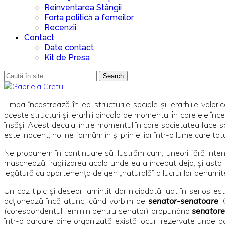
Reinventarea Stângii
Forța politică a femeilor
Recenzii
Contact
Date contact
Kit de Presa
Search
Limba încastrează în ea structurile sociale şi ierarhiile valori
aceste structuri şi ierarhii dincolo de momentul în care ele în
însăşi. Acest decalaj între momentul în care societatea face s
este inocent; noi ne formăm în şi prin el iar într-o lume care tot
Ne propunem în continuare să ilustrăm cum, uneori fără intenţ
maschează fragilizarea acolo unde ea a început deja; şi asta
legătură cu apartenenţa de gen „naturală” a lucrurilor denumite 
Un caz tipic şi deseori amintit dar niciodată luat în serios es
acţionează încă atunci când vorbim de
senator-senatoare
.
(corespondentul feminin pentru senator) propunând
senator
într-o parcare bine organizată există locuri rezervate unde poţ