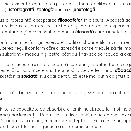
te mai evidentă legătura cu puterea (istoria şi politologia su
u şi
istoriografă
,
zoologă
dar nu şi
politologă
.
 sus o reprezintă acceptarea
filosoafelor
în discurs. Această ac
l-au şi impus, el nu are neutralitatea şi greutatea coresponde
istanţare faţă de seriosul termenului
filosoafă
care-i însoţeşte ut
în anumite funcţii rezervate tradiţional bărbaţilor uzul a reu
troducerea regulii conform căreia adresările scrise trebuie să fie 
substantiv masculin şi astfel câştigul lingvistic se reduce la expr
n care aceste roluri au legătură cu definiţiile patriarhale ale ge
ora este lăsat sub tăcere sau trebuie să accepte femininul
dădac
xistă; nici
soldată
. Nu doar pentru că este mai puţin obişnuit c
unci când în realitate suntem pe locurile „rezervate” celuilalt ge
it.
nita sa capacitate de absorbţie a femininului; regulile limbii n
imaţi participanţi
… Pentru ca un discurs să ne fie adresat explic
 în ciuda uzului chiar, mai are de aşteptat … Şi nu este un oper
oate fi decât forma lingvistică a unei dominări reale.