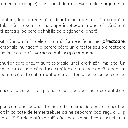
nt asemenea exemple) masculinul domină. Eventualele argumente
ceptare, foarte recentă, e doar formală pentru că, exceptând
ntului său masculin ci aproape întotdeauna are o încărcătură
ilizarea şi pe care definiţiile de dicţionar o ignoră.
şit să impună în cele din urmă formele feminine (
directoare,
impersonale; nu facem o cerere către un director sau o directoare
imările orale. Or,
verba volant, scripta manent
.
nurilor care oricum sunt expresia unei ierarhizări implicite. Un
ă
aşa cum atunci când face curăţenie nu o face decât deghizat
i pentru că este subminant pentru sistemul de valori pe care se
n acest lucru se întâmplă numai prin accident iar accidentul are
e spun cum unei adunări formate din
n
femei (
n
poate fi oricât de
it în calitate de femei trebuie să ne separăm căci regula lui şi
ator fără relevanţă socială căci este semnul conjuncţiei, a lui