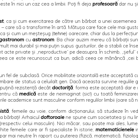
te în nici un caz cea a limbii. Poţi fi deja
profesoară
dar nu ş
ist
, ca şi cum exercitarea de către un bărbat a unei asemenea p
in – care să o transforme în artă. Mătuşa care face cele mai gu
ca şi cum un meşteşug (
tehne
) oarecare, chiar dus la perfecţiun
gastronom
cu
astronom
. Ba chiar auzim mereu că bărbaţii sun
mult mai durabil şi mai puţin supus gusturilor, de a stabili ce î
nt acte private şi „neproductive” pe deasupra. În schimb, „şeful
ea ce este recunoscut ca bun, adică ceea ce mănâncă „cei buni”.
i un fel de subclasă. Orice mobilitate orizontală este acceptată c
mbare de status a celuilalt gen. Dacă aceasta survine regulile gra
puţină rezistenţă decât
doctoriţă
; forma este acceptată dar e 
entru că
medică
este de neimaginat (sic!) cu toată feminizarea
ile academice sunt masculine conform regulilor limbii (oare să n
istă
; femeile au voie, conform dicţionarului, să studieze în vede
ca bărbaţi! Arhaicul
doftoroaie
ne spune cum societatea şi nu lim
respectiv celui masculin). Nici măcar, sau poate mai ales, lumea o
ite femeile care ar fi specialiste în istorie;
matematicienele
i
ar mai neutre în raport cu puterea (fizică, matematică, fiziologi