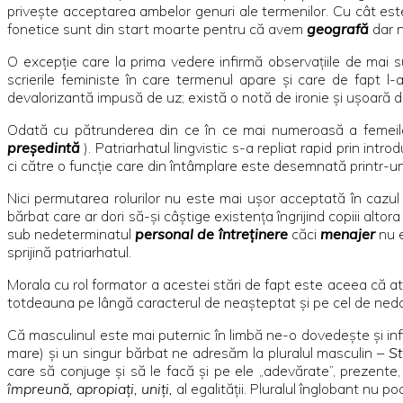
priveşte acceptarea ambelor genuri ale termenilor. Cu cât es
fonetice sunt din start moarte pentru că avem
geografă
dar n
O excepţie care la prima vedere infirmă observaţiile de mai
scrierile feministe în care termenul apare şi care de fapt 
devalorizantă impusă de uz; există o notă de ironie şi uşoară d
Odată cu pătrunderea din ce în ce mai numeroasă a femeilor 
preşedintă
). Patriarhatul lingvistic s-a repliat rapid prin in
ci către o funcţie care din întâmplare este desemnată printr-un 
Nici permutarea rolurilor nu este mai uşor acceptată în cazul î
bărbat care ar dori să-şi câştige existenţa îngrijind copiii alt
sub nedeterminatul
personal de întreţinere
căci
menajer
nu e
sprijină patriarhatul.
Morala cu rol formator a acestei stări de fapt este aceea că at
totdeauna pe lângă caracterul de neaşteptat şi pe cel de nedor
Că masculinul este mai puternic în limbă ne-o dovedeşte şi infi
mare) şi un singur bărbat ne adresăm la pluralul masculin –
St
care să conjuge şi să le facă şi pe ele „adevărate”, prezente,
împreună, apropiaţi, uniţi,
al egalităţii. Pluralul înglobant nu p