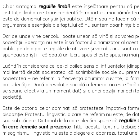
Chiar sintagma
regulile limbii
este înşelătoare pentru că pe
instituţie, limba are transcendenţă în raport cu mai pământea
este de domeniul conştiinţei publice. Uităm sau ne facem că nu
argumentele esenţiale ale faptului că nu suntem doar fiinţe biolog
Dar de unde vine pericolul poate uneori să vină şi salvarea 
societăţii. Speranţa nu este însă factorul dinamizator al ace
dublu: pe de o parte regulile de utilizare şi vocabularul sunt o
spuneau sofiştii – că odată un lucru spus el este spus, nu mai 
Luând în considerare cel de-al doilea sens al influenţelor (din
mai inertă decât societatea, că schimbările sociale au prem
societatea – ne referim la frecvenţa anumitor cuvinte, la form
prejudecăţile. Dacă o revoluţie socială a femeilor nu este încă
se spune efectiv la un moment dat) şi a unei poziţii mai echitab
societăţi.
Este de datoria celor dominaţi să protesteze împotriva form
dispoziţie. Protestul lingvistic la care ne referim nu este, de 
sau sub tăcere. Dictonul de la care plecăm spune că
regulile
în care femeile sunt prezente
. Titlul acestui text nu trebui
misoginismul lingvistic nu este o alegere ci doar rezultatul unei