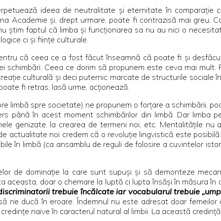
rpetuează ideea de neutralitate şi eternitate în comparaţie
na Academie şi, drept urmare, poate fi contrazisă mai greu. Cara
 ştim faptul că limba şi funcţionarea sa nu au nici o necesitate
ice ci şi fiinţe culturale.
pentru că ceea ce a fost făcut înseamnă că poate fi şi desfăcut
stei schimbări. Ceea ce dorim să propunem este ceva mai mult. P
 creaţie culturală şi deci puternic marcate de structurile sociale
poate fi retras, lasă urme, acţionează.
spre limbă spre societate) ne propunem o forţare a schimbării, po
ers până în acest moment schimbărilor din limbă. Dar limba p
ele genizate, la crearea de termeni noi, etc. Mentalităţile nu 
 de actualitate noi credem că o revoluţie lingvistică este posibil
ile în limbă (ca ansamblu de reguli de folosire a cuvintelor istori
elor de dominaţie la care sunt supuşi şi să demonteze mecanis
data aceasta, doar o chemare la luptă ci lupta însăşi în măsura în
 discriminatorii trebuie încălcate iar vocabularul trebuie „u
e să ne ducă în eroare. Îndemnul nu este adresat doar femeilor 
 credinţe naive în caracterul natural al limbii. La această credin