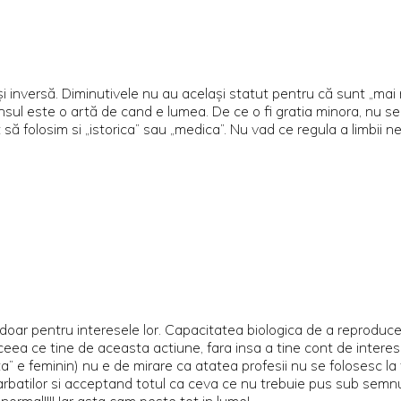
i inversă. Diminutivele nu au acelaşi statut pentru că sunt „mai mi
nsul este o artă de cand e lumea. De ce o fi gratia minora, nu se p
 folosim si „istorica” sau „medica”. Nu vad ce regula a limbii ne 
i doar pentru interesele lor. Capacitatea biologica de a reproduc
ceea ce tine de aceasta actiune, fara insa a tine cont de interes
nta” e feminin) nu e de mirare ca atatea profesii nu se folosesc l
batilor si acceptand totul ca ceva ce nu trebuie pus sub semnul int
ormal!!!! Iar asta cam peste tot in lume!