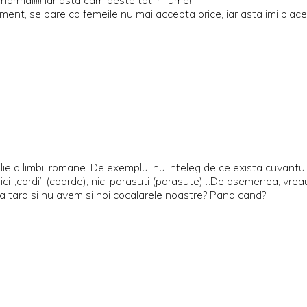
nt, se pare ca femeile nu mai accepta orice, iar asta imi place
ie a limbii romane. De exemplu, nu inteleg de ce exista cuvantul 
ici „cordi” (coarde), nici parasuti (parasute)…De asemenea, vrea
ata tara si nu avem si noi cocalarele noastre? Pana cand?