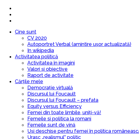
Cine sunt
CV 2020
Autoportret Verbal (amintire ușor actualizată)
In wikipedia
Activitatea politică
Activitatea în imagini
Valori și obiective
Raport de activitate
Cărțile mele
Democrație virtuală
Discursul lui Foucault
Discursul lui Foucault – prefata
Equity versus Efficiency
Femei din toate limbile, uniți-vă!
Femeile si politica la romani
Femeile sunt de vină
Uși deschise pentru femei în politica româneasc
Urasc „realismul” politic