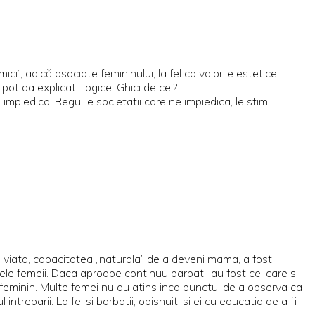
ci”, adică asociate femininului; la fel ca valorile estetice
ot da explicatii logice. Ghici de ce!?
impiedica. Regulile societatii care ne impiedica, le stim…
e viata, capacitatea „naturala” de a deveni mama, a fost
ele femeii. Daca aproape continuu barbatii au fost cei care s-
a feminin. Multe femei nu au atins inca punctul de a observa ca
rebarii. La fel si barbatii, obisnuiti si ei cu educatia de a fi