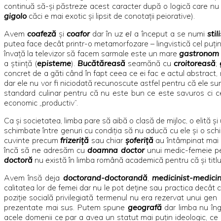
continuă să-şi păstreze acest caracter după o logică care nu es
gigolo
căci e mai exotic şi lipsit de conotaţii peiorative).
Avem
coafeză
şi
coafor
dar în uz
el
a început a se numi
stil
putea face decât printr-o metamorfozare – lingvistică cel puţ
învaţă la televizor să facem sarmale este un mare
gastronom
a ştiinţă (
episteme
).
Bucătăreasă
seamănă cu
croitoreasă
;
concret de a găti când în fapt ceea ce ei fac e actul abstract, 
dar ele nu vor fi niciodată recunoscute astfel pentru că ele su
standard culinar pentru că nu este bun ce este savuros ci ce
economic „productiv”.
Ca şi societatea, limba pare să aibă o clasă de mijloc, o elită ş
schimbate între genuri cu condiţia să nu aducă cu ele şi o schi
cuvinte precum
frizeriţă
sau chiar
şoferiţă
au întâmpinat mai 
încă să ne adresăm cu
doamna doctor
unui medic-femeie p
doctoră
nu există în limba română academică pentru că şi titlur
Avem însă deja
doctorand-doctorandă
,
medicinist-medicin
calitatea lor de femei dar nu le pot deţine sau practica decât 
poziţie socială privilegiată termenul nu era rezervat unui gen (
prezentate mai sus. Putem spune
geografă
dar limba nu îngh
acele domenii ce par a avea un statut mai puţin ideologic, ce p