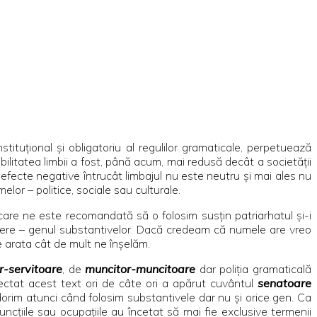
nstituţional şi obligatoriu al regulilor gramaticale, perpetuează
ilitatea limbii a fost, până acum, mai redusă decât a societăţii
efecte negative întrucât limbajul nu este neutru şi mai ales nu
elor – politice, sociale sau culturale.
care ne este recomandată să o folosim susţin patriarhatul şi-i
edere – genul substantivelor. Dacă credeam că numele are vreo
te arata cât de mult ne înşelăm.
r-servitoare
, de
muncitor-muncitoare
dar poliţia gramaticală
ectat acest text ori de câte ori a apărut cuvântul
senatoare
dorim atunci când folosim substantivele dar nu şi orice gen. Ca
uncţiile sau ocupaţiile au încetat să mai fie exclusive termenii