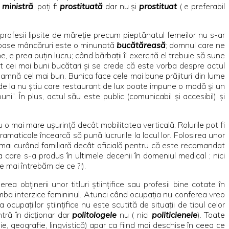
i
ministră
, poţi fi
prostituată
dar nu şi
prostituat
( e preferabil
rofesii lipsite de măreţie precum pieptănatul femeilor nu s-ar
stoase mâncăruri este o minunată
bucătăreasă
; domnul care ne
e, e prea puţin lucru; când bărbaţii îl exercită el trebuie să sune
t cei mai buni bucătari şi se crede că este vorba despre actul
nseamnă cel mai bun. Bunica face cele mai bune prăjituri din lume
” de la nu ştiu care restaurant de lux poate impune o modă şi un
 În plus, actul său este public (comunicabil şi accesibil) şi
u o mai mare uşurinţă decât mobilitatea verticală. Rolurile pot fi
maticale încearcă să pună lucrurile la locul lor. Folosirea unor
mai curând familiară decât oficială pentru că este recomandat
 care s-a produs în ultimele decenii în domeniul medical ; nici
e mai întrebăm de ce ?!).
rea obţinerii unor titluri ştiinţifice sau profesii bine cotate în
ba interzice femininul. Atunci când ocupaţia nu conferea vreo
cupaţiilor ştiinţifice nu este scutită de situaţii de tipul celor
ntră în dicţionar dar
politologele
nu ( nici
politicienele
). Toate
e, geografie, lingvistică) apar ca fiind mai deschise în ceea ce