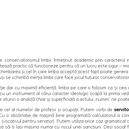
ce; conservatorismul limbii, întreţinut academic prin caracterul i
cetează practic să funcţioneze pentru că un lucru este sigur – mob
chimbarea şi cel în care limba acceptă acest fapt poate genera 
uşi se schimbă inerţia limbii care face jocul tuturor conservatorism
ie dar cu maximă eficienţă, limba pe care o folosim ca şi cea 
 cu un instrument al cărui caracter ideologic scapă la prima v
atunci o analiză chiar şi superficială a actului „numirii” ne poa
te cel al numelor de profesii şi ocupaţii. Putem vorbi de
servito
 Cu o obstinaţie de maşină bine programată calculatorul a cor
e
(vocativul pentru senator). Putem utiliza orice caz gramatical 
i să-ţi laşi maşina numai cu riscul unei sancţiuni. Deşi social f