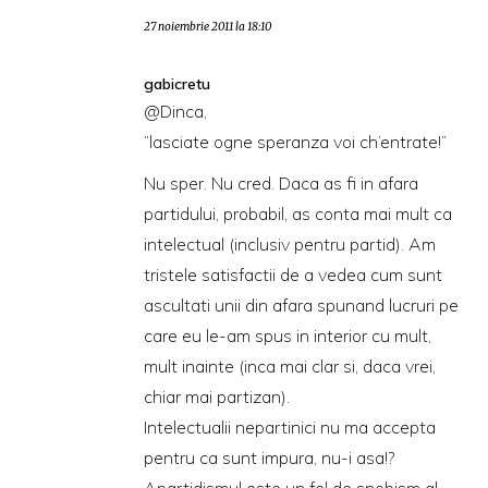
27 noiembrie 2011 la 18:10
gabicretu
@Dinca,
”lasciate ogne speranza voi ch’entrate!”
Nu sper. Nu cred. Daca as fi in afara
partidului, probabil, as conta mai mult ca
intelectual (inclusiv pentru partid). Am
tristele satisfactii de a vedea cum sunt
ascultati unii din afara spunand lucruri pe
care eu le-am spus in interior cu mult,
mult inainte (inca mai clar si, daca vrei,
chiar mai partizan).
Intelectualii nepartinici nu ma accepta
pentru ca sunt impura, nu-i asa!?
Apartidismul este un fel de snobism al