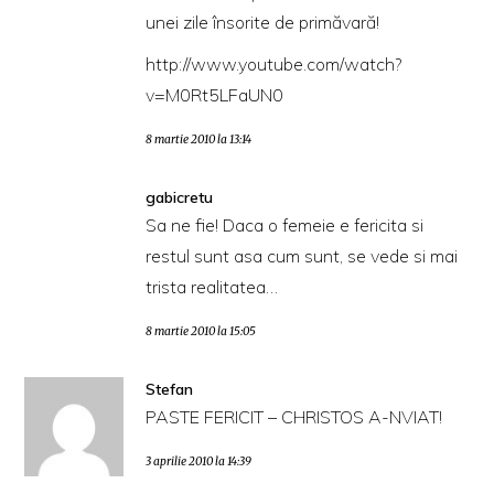
unei zile însorite de primăvară!
http://www.youtube.com/watch?
v=M0Rt5LFaUN0
8 martie 2010 la 13:14
gabicretu
Sa ne fie! Daca o femeie e fericita si
restul sunt asa cum sunt, se vede si mai
trista realitatea…
8 martie 2010 la 15:05
Stefan
PASTE FERICIT – CHRISTOS A-NVIAT!
3 aprilie 2010 la 14:39