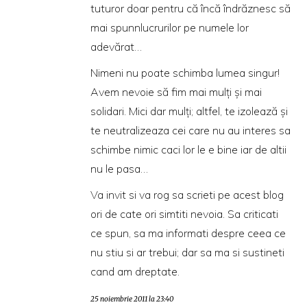
tuturor doar pentru că încă îndrăznesc să
mai spunnlucrurilor pe numele lor
adevărat…
Nimeni nu poate schimba lumea singur!
Avem nevoie să fim mai mulți și mai
solidari. Mici dar mulți; altfel, te izolează și
te neutralizeaza cei care nu au interes sa
schimbe nimic caci lor le e bine iar de altii
nu le pasa…
Va invit si va rog sa scrieti pe acest blog
ori de cate ori simtiti nevoia. Sa criticati
ce spun, sa ma informati despre ceea ce
nu stiu si ar trebui; dar sa ma si sustineti
cand am dreptate.
25 noiembrie 2011 la 23:40