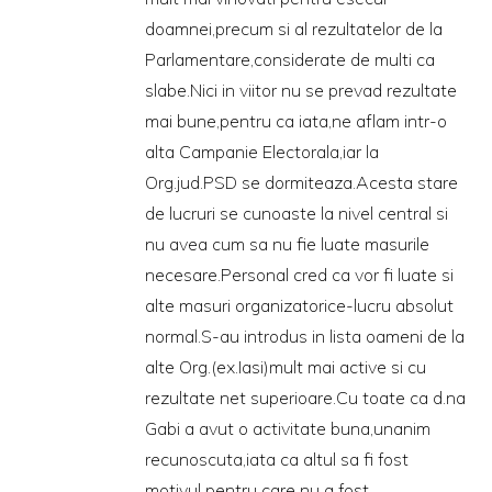
doamnei,precum si al rezultatelor de la
Parlamentare,considerate de multi ca
slabe.Nici in viitor nu se prevad rezultate
mai bune,pentru ca iata,ne aflam intr-o
alta Campanie Electorala,iar la
Org.jud.PSD se dormiteaza.Acesta stare
de lucruri se cunoaste la nivel central si
nu avea cum sa nu fie luate masurile
necesare.Personal cred ca vor fi luate si
alte masuri organizatorice-lucru absolut
normal.S-au introdus in lista oameni de la
alte Org.(ex.Iasi)mult mai active si cu
rezultate net superioare.Cu toate ca d.na
Gabi a avut o activitate buna,unanim
recunoscuta,iata ca altul sa fi fost
motivul pentru care nu a fost