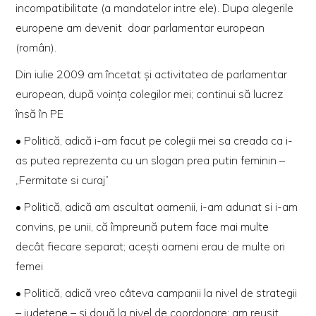
incompatibilitate (a mandatelor intre ele). Dupa alegerile
europene am devenit doar parlamentar european
(român).
Din iulie 2009 am încetat şi activitatea de parlamentar
european, după voinţa colegilor mei; continui să lucrez
însă în PE
• Politică, adică i-am facut pe colegii mei sa creada ca i-
as putea reprezenta cu un slogan prea putin feminin –
„Fermitate si curaj”
• Politică, adică am ascultat oamenii, i-am adunat si i-am
convins, pe unii, că împreună putem face mai multe
decât fiecare separat; acești oameni erau de multe ori
femei
• Politică, adică vreo câteva campanii la nivel de strategii
– județene – și două la nivel de coordonare; am reușit