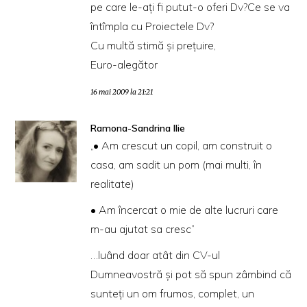
pe care le-ați fi putut-o oferi Dv?Ce se va
întîmpla cu Proiectele Dv?
Cu multă stimă și prețuire,
Euro-alegător
16 mai 2009 la 21:21
Ramona-Sandrina Ilie
„• Am crescut un copil, am construit o
casa, am sadit un pom (mai multi, în
realitate)
• Am încercat o mie de alte lucruri care
m-au ajutat sa cresc”
…luând doar atât din CV-ul
Dumneavostră şi pot să spun zâmbind că
sunteţi un om frumos, complet, un