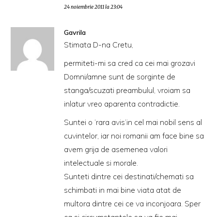
24 noiembrie 2011 la 23:04
Gavrila
Stimata D-na Cretu,
permiteti-mi sa cred ca cei mai grozavi
Domni/amne sunt de sorginte de
stanga/scuzati preambulul, vroiam sa
inlatur vreo aparenta contradictie.
Suntei o ‘rara avis’in cel mai nobil sens al
cuvintelor, iar noi romanii am face bine sa
avem grija de asemenea valori
intelectuale si morale.
Sunteti dintre cei destinati/chemati sa
schimbati in mai bine viata atat de
multora dintre cei ce va inconjoara. Sper
ca si circumstantele sa va fie mai