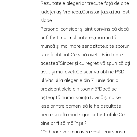
Rezultatele alegerilor trecute față de alte
județe(Iași,Vrancea,Constanța,s.a.)au fost
slabe.
Personal consider și sînt convins că dacă
ar fi fost mai mult interes,mai multă
muncă și mai mare seriozitate,alte scoruri
s-ar fi obținut.Ce vină aveți Dv.în toate
acestea?Sincer și cu regret vă spun că ați
avut și mai aveți.Ce scor va obține PSD-
ul Vaslui la alegerile din 7 iunie,dar la
prezidențialele din toamnă?Dacă se
așteaptă numai voința Divină,și nu se
iese printre oameni,să le fie ascultate
necazurile,în mod sigur-catastrofale.Ce
bine ar fi să mă înșel?
Cînd oare vor mai avea vasluienii șansa