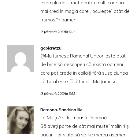
exemplu de urmat pentru mulţi care nu
mai cred în magia care „locuieşte” atât de
frumos în oameni.
18 februarie 2010 la 12:11
gabicretzu
@Multumesc Ramona! Uneori este atât
de bine să descoperi că există oameni
care pot crede în ceilalţi fără suspiciunea
că totul este făcătorie… Mulţumesc…
18 februarie 2010 la 19:32
Ramona-Sandrina Ilie
La Mulţi Ani frumoasă Doamnă!
Să aveţi parte de cât mai multe împliniri şi
bucurii, iar viaţa să vă fie mereu asemeni