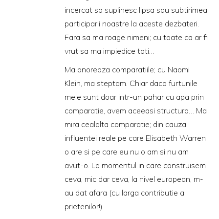
incercat sa suplinesc lipsa sau subtirimea
participarii noastre la aceste dezbateri.
Fara sa ma roage nimeni; cu toate ca ar fi
vrut sa ma impiedice toti…
Ma onoreaza comparatiile; cu Naomi
Klein, ma steptam. Chiar daca furtunile
mele sunt doar intr-un pahar cu apa prin
comparatie, avem aceeasi structura… Ma
mira cealalta comparatie; din cauza
influentei reale pe care Elisabeth Warren
o are si pe care eu nu o am si nu am
avut-o. La momentul in care construisem
ceva, mic dar ceva, la nivel european, m-
au dat afara (cu larga contributie a
prietenilor!)