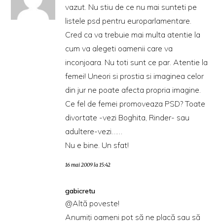
vazut. Nu stiu de ce nu mai sunteti pe
listele psd pentru europarlamentare.
Cred ca va trebuie mai multa atentie la
cum va alegeti oamenii care va
inconjoara. Nu toti sunt ce par. Atentie la
femei! Uneori si prostia si imaginea celor
din jur ne poate afecta propria imagine.
Ce fel de femei promoveaza PSD? Toate
divortate -vezi Boghita, Rinder- sau
adultere-vezi……
Nu e bine. Un sfat!
16 mai 2009 la 15:42
gabicretu
@Altă poveste!
Anumiți oameni pot să ne placă sau să