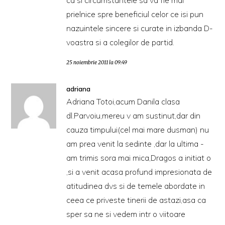
prielnice spre beneficiul celor ce isi pun
nazuintele sincere si curate in izbanda D-
voastra si a colegilor de partid.
25 noiembrie 2011 la 09:49
adriana
Adriana Totoi,acum Danila clasa
dl.Parvoiu,mereu v am sustinut,dar din
cauza timpului(cel mai mare dusman) nu
am prea venit la sedinte ,dar la ultima -
am trimis sora mai mica,Dragos a initiat o
,si a venit acasa profund impresionata de
atitudinea dvs si de temele abordate in
ceea ce priveste tinerii de astazi,asa ca
sper sa ne si vedem intr o viitoare