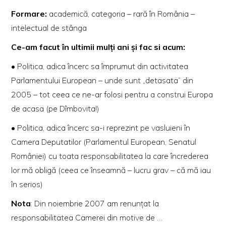
Formare:
academică, categoria – rară în România –
intelectual de stânga
Ce-am facut în ultimii mulți ani și fac si acum:
• Politica, adica încerc sa împrumut din activitatea
Parlamentului European – unde sunt „detasata” din
2005 – tot ceea ce ne-ar folosi pentru a construi Europa
de acasa (pe Dîmbovita!)
• Politica, adica încerc sa-i reprezint pe vasluieni în
Camera Deputatilor (Parlamentul European, Senatul
României) cu toata responsabilitatea la care încrederea
lor mă obligă (ceea ce înseamnă – lucru grav – că mă iau
în serios)
Nota
: Din noiembrie 2007 am renunțat la
responsabilitatea Camerei din motive de …