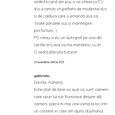
sedinta,cand am pus o sa citeasca CV
dvs,a ramas stupefiata de modestia dvs
si de caldura care o emanati,asa ca
:toate panzele sus,si inainte(prin
ploi,furtuni…)
PS:vreau si eu un autograf pe una din
cartile dvs,asa sa ma mandresc cu el…..
O seara placuta tuturor!
25 noiembrie 2011 la 17:25
gabicretu
Gavrila, Adriana,
Este atat de bine sa auzi ca sunt oameni
care spun lucruri frumoase despre alți
oameni; parca iti mai vine inima la loc intr-
un context in care am ajuns dușmanul