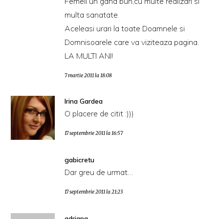
Femeii un gand bun,cu multe realizari si
multa sanatate.
Aceleasi urari la toate Doamnele si
Domnisoarele care va viziteaza pagina.
LA MULTI ANI!
7 martie 2011 la 18:08
Irina Gardea
O placere de citit :)))
17 septembrie 2011 la 16:57
gabicretu
Dar greu de urmat…
17 septembrie 2011 la 21:23
adriana