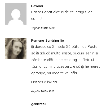
Roxana
Paste Fericit alaturi de cei dragi si de
suflet!
3 aprilie 2010 la 15:20
Ramona-Sandrina Ilie
îţi doresc ca Sfintele Sărbători de Paşte
să îţi aducă multă linişte, bucurii, senin şi
zâmbete alături de cei dragi sufletului
tău, iar Lumina acestei zile să îţi fie mereu
aproape, oriunde te vei afla!
Hristos a Înviat!
6 aprilie 2010 la 12:43
gabicretu