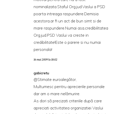
nominalizata.Staful Org.jud.Vaslui a PSD
poarta intreaga raspundere.Demisia
acestora,ar fi un act de bun simt si de
mare raspundere.Numai asa,credibilitatea
Org.jud.PSD Vaslui va creste in
credibilitate!Este o parere si nu numai
personala!
16 mai 2009 la 18:02
gabicretu
@Stimate euroalegător,
Multumesc pentru aprecierile personale
dar am o mare nelămurire.
As dori să precizati criteriile după care
apreciati activitatea organizatiei Vaslui