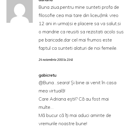
Buna ziua,pentru mine sunteti profa de
filosofie cea mai tare din liceu(lmk vreo
12 ani in urma)si e placere sa va salut,si
o mandrie ca reusiti sa rezistati acolo sus
pe baricade,dar cel mai frumos este
faptul ca sunteti alaturi de noi femeile.
24 noiembrie 2011 la 21:41
gabicretu
@Buna…seara! Și bine ai venit în casa
mea virtuală!
Care Adriana ești!? Că au fost mai
multe…
Mă bucur că îți mai aduci aminte de
vremurile noastre bune!