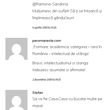
@Ramona-Sandrina,
Mulţumesc din suflet! Să ţi se întoarcă şi
împlinească gândul bun!
6 aprilie 2010 la 13:26
peromaneste.com
„Formare: academica, categoria – rara în
România – intelectual de stânga”
Bravo, intelectualismul si stanga
trebuiesc asumate si afirmate!
2 decembrie 2010 la 04:17
Stefan
Sa va fie Casa,Casa cu bucate multe pe
masa!