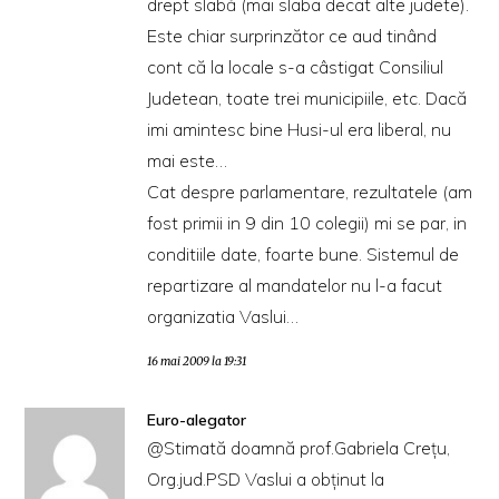
drept slabă (mai slaba decat alte judete).
Este chiar surprinzător ce aud tinând
cont că la locale s-a câstigat Consiliul
Judetean, toate trei municipiile, etc. Dacă
imi amintesc bine Husi-ul era liberal, nu
mai este…
Cat despre parlamentare, rezultatele (am
fost primii in 9 din 10 colegii) mi se par, in
conditiile date, foarte bune. Sistemul de
repartizare al mandatelor nu l-a facut
organizatia Vaslui…
16 mai 2009 la 19:31
Euro-alegator
@Stimată doamnă prof.Gabriela Crețu,
Org.jud.PSD Vaslui a obținut la