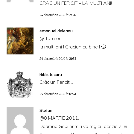
CRACIUN FERICIT – LA MULTI ANI!
24 decembrie 2010 la 19:50
emanuel deleanu
@ Tuturor :
la multi ani ! Craciun cu bine ! 🙂
24 decembrie 2010 la 21:53
Bibliotecaru
Crăciun Fericit…
25 decembrie 2010 la 09:41
Stefan
@8 MARTIE 2011,
Doamna Gabi primiti va rog cu ocazia Zilei