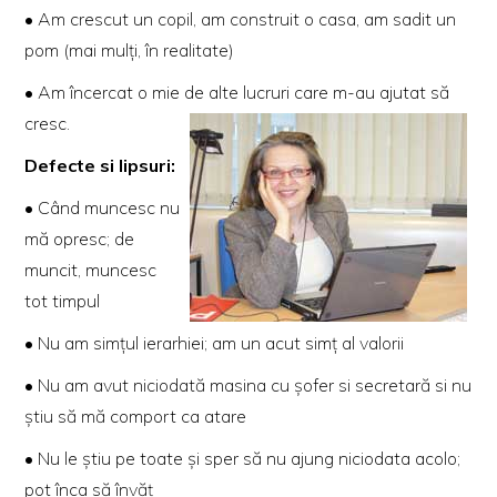
• Am crescut un copil, am construit o casa, am sadit un
pom (mai mulți, în realitate)
• Am încercat o mie de alte lucruri care m-au ajutat să
cresc
.
Defecte si lipsuri:
• Când muncesc nu
mă opresc; de
muncit, muncesc
tot timpul
• Nu am simțul ierarhiei; am un acut simț al valorii
• Nu am avut niciodată masina cu șofer si secretară si nu
știu să mă comport ca atare
• Nu le știu pe toate și sper să nu ajung niciodata acolo;
pot înca să învăț