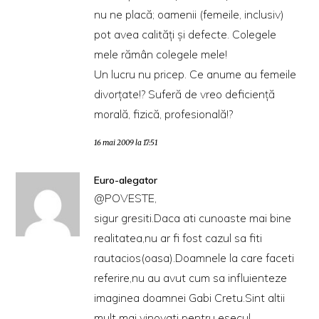
nu ne placă; oamenii (femeile, inclusiv)
pot avea calități și defecte. Colegele
mele rămân colegele mele!
Un lucru nu pricep. Ce anume au femeile
divorțate!? Suferă de vreo deficiență
morală, fizică, profesională!?
16 mai 2009 la 17:51
Euro-alegator
@POVESTE,
sigur gresiti.Daca ati cunoaste mai bine
realitatea,nu ar fi fost cazul sa fiti
rautacios(oasa).Doamnele la care faceti
referire,nu au avut cum sa influienteze
imaginea doamnei Gabi Cretu.Sint altii
mult mai vinovati pentru esecul