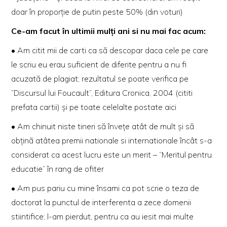
doar în proporție de putin peste 50% (din voturi)
Ce-am facut în ultimii mulți ani si nu mai fac acum:
• Am citit mii de carti ca să descopar daca cele pe care
le scriu eu erau suficient de diferite pentru a nu fi
acuzată de plagiat; rezultatul se poate verifica pe
”Discursul lui Foucault”, Editura Cronica, 2004 (cititi
prefata cartii
) și pe toate celelalte postate aici
• Am chinuit niste tineri să învețe atât de mult și să
obțină atâtea premii nationale si internationale încât s-a
considerat ca acest lucru este un merit – “Meritul pentru
educatie” în rang de ofiter
• Am pus pariu cu mine însami ca pot scrie o teza de
doctorat la punctul de interferenta a zece domenii
stiintifice; l-am pierdut, pentru ca au iesit mai multe