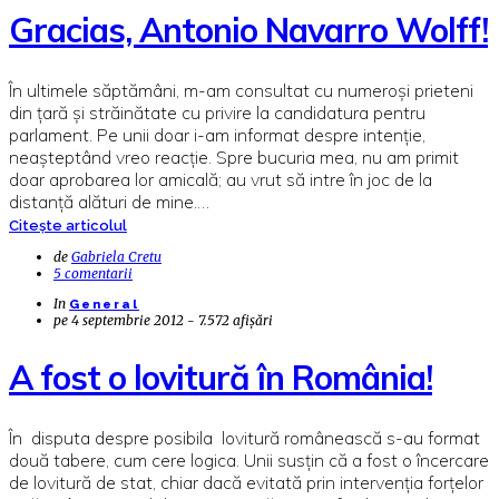
Gracias, Antonio Navarro Wolff!
În ultimele săptămâni, m-am consultat cu numeroși prieteni
din țară și străinătate cu privire la candidatura pentru
parlament. Pe unii doar i-am informat despre intenție,
neașteptând vreo reacție. Spre bucuria mea, nu am primit
doar aprobarea lor amicală; au vrut să intre în joc de la
distanță alături de mine.…
Citește articolul
de
Gabriela Cretu
5 comentarii
In
General
pe
4 septembrie 2012 - 7.572 afișări
A fost o lovitură în România!
În disputa despre posibila lovitură românească s-au format
două tabere, cum cere logica. Unii susțin că a fost o încercare
de lovitură de stat, chiar dacă evitată prin intervenția forțelor