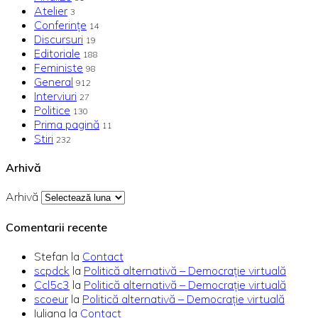
Atelier
3
Conferințe
14
Discursuri
19
Editoriale
188
Feministe
98
General
912
Interviuri
27
Politice
130
Prima pagină
11
Stiri
232
Arhivă
Arhivă
Comentarii recente
Stefan
la
Contact
scpdck
la
Politică alternativă – Democraţie virtuală
Ccl5c3
la
Politică alternativă – Democraţie virtuală
scoeur
la
Politică alternativă – Democraţie virtuală
Iuliana
la
Contact