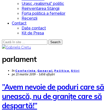
Urasc „realismul” politic
Reinventarea Stângii
Forța politică a femeilor
Recenzii
Contact
Date contact
Kit de Presa
Search
parlament
In
,
,
,
Conferințe
General
Politice
Stiri
pe
21 martie 2019 - 1.658 afișări
”Avem nevoie de poduri care să
unească, nu de granițe care să
despartă!”