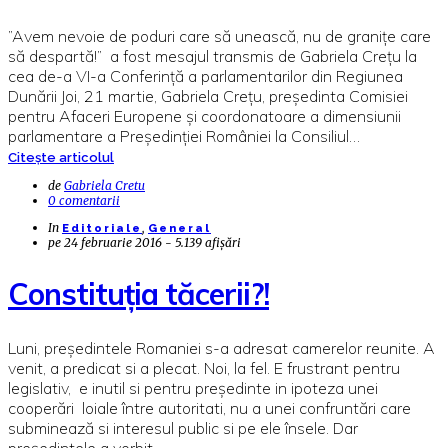
”Avem nevoie de poduri care să unească, nu de granițe care
să despartă!” a fost mesajul transmis de Gabriela Crețu la
cea de-a VI-a Conferinţă a parlamentarilor din Regiunea
Dunării Joi, 21 martie, Gabriela Crețu, președinta Comisiei
pentru Afaceri Europene și coordonatoare a dimensiunii
parlamentare a Președinției României la Consiliul…
Citește articolul
de
Gabriela Cretu
0 comentarii
In
,
Editoriale
General
pe
24 februarie 2016 - 5.139 afișări
Constituția tăcerii?!
Luni, președintele Romaniei s-a adresat camerelor reunite. A
venit, a predicat si a plecat. Noi, la fel. E frustrant pentru
legislativ, e inutil si pentru președinte in ipoteza unei
cooperări loiale între autoritati, nu a unei confruntări care
subminează si interesul public si pe ele însele. Dar
președintele a vorbit.…