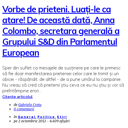
Vorbe de prieteni. Luați-le ca
atare! De această dată, Anna
Colombo, secretara generală a
Grupului S&D din Parlamentul
European
Sper din suflet ca mesajele de susținere pe care le primesc
să fie doar manifestarea prieteniei celor care le trimit și un
obicei - răspândit, de altfel - de a pune umărul la campanie.
Nu vreau să cred că prietenii știu ceva ce eu nu știu și vor să
preîntâmpine erori…
Citește articolul
de
Gabriela Cretu
0 comentarii
In
,
,
General
Politice
Stiri
pe
2 octombrie 2012 - 6.409 afișări