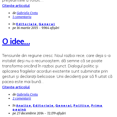
Citește articolul
de
Gabriela Cretu
1 comentariu
In
,
Editoriale
General
pe
16 martie 2015 - 9.964 afișări
O idee…
Tensiunile din regiune cresc. Noul razboi rece, care deja s-a
instalat deși nu o recunoaștem, dă semne că se poate
transforma oricând în razboi; punct. Dialogul politic și
aplicarea fragilelor acorduri existente sunt subminate prin
gesturi și declarații belicoase. Unii decidenți par să fi uitat că
pacea este mai bună…
Citește articolul
de
Gabriela Cretu
2 comentarii
In
,
,
,
,
Analize
Editoriale
General
Politice
Prima
pagină
pe
27 decembrie 2014 - 72.179 afișări