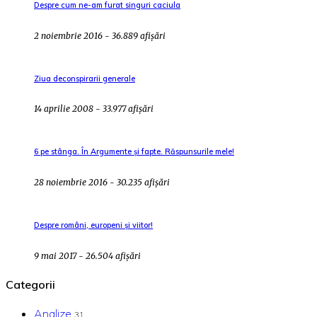
Despre cum ne-am furat singuri caciula
2 noiembrie 2016 - 36.889 afișări
Ziua deconspirarii generale
14 aprilie 2008 - 33.977 afișări
6 pe stânga. În Argumente și fapte. Răspunsurile mele!
28 noiembrie 2016 - 30.235 afișări
Despre români, europeni și viitor!
9 mai 2017 - 26.504 afișări
Categorii
Analize
31