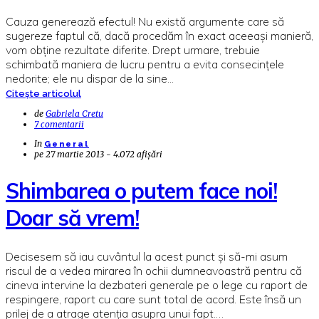
Cauza generează efectul! Nu există argumente care să
sugereze faptul că, dacă procedăm în exact aceeași manieră,
vom obține rezultate diferite. Drept urmare, trebuie
schimbată maniera de lucru pentru a evita consecințele
nedorite; ele nu dispar de la sine...
Citește articolul
de
Gabriela Cretu
7 comentarii
In
General
pe
27 martie 2013 - 4.072 afișări
Shimbarea o putem face noi!
Doar să vrem!
Decisesem să iau cuvântul la acest punct și să-mi asum
riscul de a vedea mirarea în ochii dumneavoastră pentru că
cineva intervine la dezbateri generale pe o lege cu raport de
respingere, raport cu care sunt total de acord. Este însă un
prilej de a atrage atenția asupra unui fapt.…