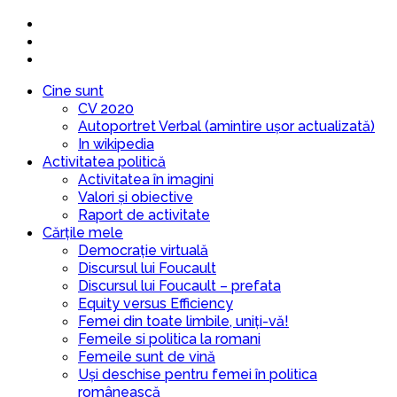
Cine sunt
CV 2020
Autoportret Verbal (amintire ușor actualizată)
In wikipedia
Activitatea politică
Activitatea în imagini
Valori și obiective
Raport de activitate
Cărțile mele
Democrație virtuală
Discursul lui Foucault
Discursul lui Foucault – prefata
Equity versus Efficiency
Femei din toate limbile, uniți-vă!
Femeile si politica la romani
Femeile sunt de vină
Uși deschise pentru femei în politica
românească