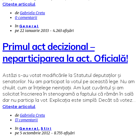
Citește articolul
de
Gabriela Cretu
0 comentarii
In
General
pe
22 ianuarie 2013 - 4.263 afișări
Primul act decizional –
neparticiparea la act. Oficială!
Astăzi s-au votat modificările la Statutul deputaților și
senatorilor. Nu am participat la votul pe această lege. Nu am
chiulit, cum ar înțelege neinițiații. Am luat cuvântul și am
solicitat înscrierea în stenogramă a faptului că rămân în sală
dar nu particip la vot. Explicația este simplă. Decât să votez…
Citește articolul
de
Gabriela Cretu
17 comentarii
In
,
General
Stiri
pe
5 octombrie 2012 - 8.755 afișări