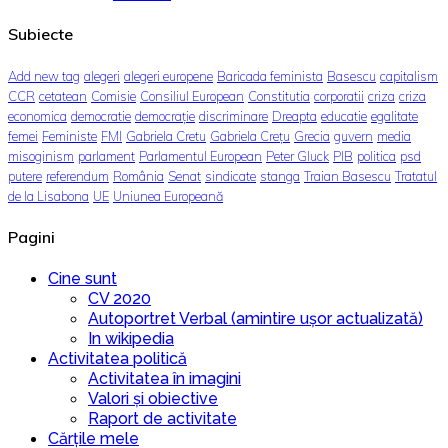
Subiecte
Add new tag
alegeri
alegeri europene
Baricada feminista
Basescu
capitalism
CCR
cetatean
Comisie
Consiliul European
Constitutia
corporatii
criza
criza
economica
democratie
democrație
discriminare
Dreapta
educatie
egalitate
femei
Feministe
FMI
Gabriela Cretu
Gabriela Crețu
Grecia
guvern
media
misoginism
parlament
Parlamentul European
Peter Gluck
PIB
politica
psd
putere
referendum
România
Senat
sindicate
stanga
Traian Basescu
Tratatul
de la Lisabona
UE
Uniunea Europeană
Pagini
Cine sunt
CV 2020
Autoportret Verbal (amintire ușor actualizată)
In wikipedia
Activitatea politică
Activitatea în imagini
Valori și obiective
Raport de activitate
Cărțile mele