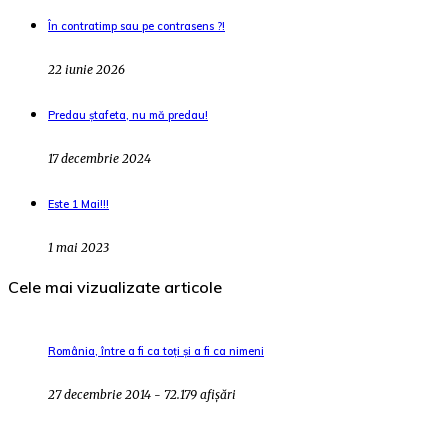
În contratimp sau pe contrasens ?!
22 iunie 2026
Predau ștafeta, nu mă predau!
17 decembrie 2024
Este 1 Mai!!!
1 mai 2023
Cele mai vizualizate articole
România, între a fi ca toți și a fi ca nimeni
27 decembrie 2014 - 72.179 afișări