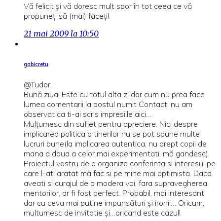
Vă felicit şi vă doresc mult spor în tot ceea ce vă
propuneţi să (mai) faceţi!
21 mai 2009 la 10:50
gabicretu
@Tudor,
Bună ziua! Este cu totul alta zi dar cum nu prea face
lumea comentarii la postul numit Contact, nu am
observat ca ti-ai scris impresiile aici…
Mulțumesc din suflet pentru apreciere. Nici despre
implicarea politica a tinerilor nu se pot spune multe
lucruri bune(la implicarea autentica, nu drept copii de
mana a doua a celor mai experimentati, mă gandesc).
Proiectul vostru de a organiza conferinta si interesul pe
care l-ati aratat mă fac si pe mine mai optimista. Daca
aveati si curajul de a modera voi, fara supravegherea
mentorilor, ar fi fost perfect. Probabil, mai interesant;
dar cu ceva mai putine impunsături și ironii… Oricum,
multumesc de invitatie și…oricand este cazul!