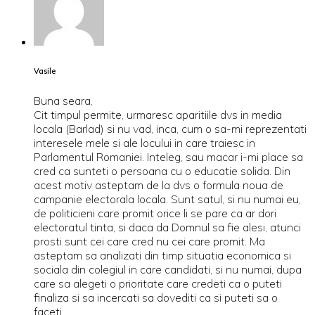
Vasile
Buna seara,
Cit timpul permite, urmaresc aparitiile dvs in media
locala (Barlad) si nu vad, inca, cum o sa-mi reprezentati
interesele mele si ale locului in care traiesc in
Parlamentul Romaniei. Inteleg, sau macar i-mi place sa
cred ca sunteti o persoana cu o educatie solida. Din
acest motiv asteptam de la dvs o formula noua de
campanie electorala locala. Sunt satul, si nu numai eu,
de politicieni care promit orice li se pare ca ar dori
electoratul tinta, si daca da Domnul sa fie alesi, atunci
prosti sunt cei care cred nu cei care promit. Ma
asteptam sa analizati din timp situatia economica si
sociala din colegiul in care candidati, si nu numai, dupa
care sa alegeti o prioritate care credeti ca o puteti
finaliza si sa incercati sa dovediti ca si puteti sa o
faceti.