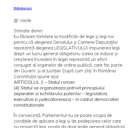
Bibliotecaru
@ Vasile
Stimate domn,
Eu făceam trimitere la modificări de lege şi legi noi
pentru că alegerea Senatului şi Camerei Deputaţilor
reprezintă alegerea LEGISLATIVULUI. Impunerea legii
drept un lucru general obligatoriu (ceea ce induce şi
creşterea încrederii în lege) reprezintă un efort
conjugat al organelor de ordine publică, care fac parte
din Guvern, şi al Justiţiei. După cum ştiţi, în România
Constituţia spune aşa:
ARTICOLUL 1 – Statul roman
(4) Statul se organizeaza potrivit principiului
separatiei si echilibrului puterilor – legislativa,
executiva si judecatoreasca – in cadrul democratiei
constitutionale.
În consecinţă, Parlamentul nu se poate ocupa de
condiţiile de aplicare a legi şi de pedepsirea celor care
nu respectă legi, poate da doar legile general obligatorii