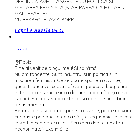
DEPLIN.CA AVETI TANGENTE CU POLITICA SI
MISCAREA FEMINISTA ,S-AR PAREA CA E CLAR.sI
MAI DEPARTE?
CU RESPECT,FLAVIA POPP
1 aprilie 2009 la 04:27
gabicretu
@Flavia,
Bine ai venit pe blogul meu! Si sa rămâi!
Nu am tangente. Sunt inăuntru; si in politica si in
miscarea feminista. Ce se poate spune in cuvinte,
gasesti, daca vei cauta suficient, pe acest blog (care
este in reconstructie inca dar are incarcată deja ceva
istorie). Poti gasi vreo carte scrisa de mine prin librarii,
de asemenea…
Pentru ce nu se poate spune in cuvinte, poate ne vom
cunoaste personal; asta ca să-ți alungi indoielile le care
le simt in comentariul tau. Sau erau doar curiozitati
neexprimate!? Exprimă-le!