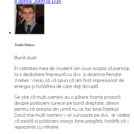
8 aprilie 2009 la 17:14
Tudor Iliescu
Bună ziua!
În calitatea mea de student am avut ocazia să particip
la o dezbatere împreună cu dvs. şi doamna Renate
Weber. Vreau să vă spun că am fost impresionat de
energia şi hotărîrea de care daţi dovadă.
Se ştie că mulţi oameni au o părere foarte proastă
despre politicieni (uneori pe bună dreptate, alteori
pentru că aceştia din urmă nu se fac bine înţeleşi).
Dacă mai mulţi oameni v-ar cunoaşte pe dvs., ar vedea
că există şi politicieni oneşti, bine pregătiţi, hotărîţi să-i
reprezinte cu mîndrie.