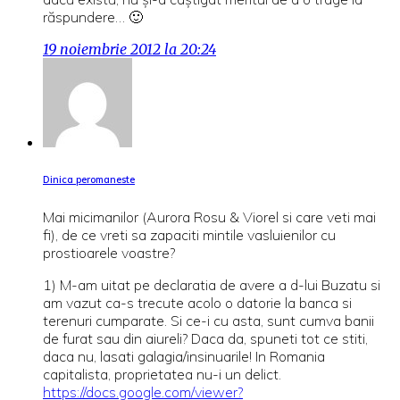
răspundere… 🙂
19 noiembrie 2012 la 20:24
Dinica peromaneste
Mai micimanilor (Aurora Rosu & Viorel si care veti mai
fi), de ce vreti sa zapaciti mintile vasluienilor cu
prostioarele voastre?
1) M-am uitat pe declaratia de avere a d-lui Buzatu si
am vazut ca-s trecute acolo o datorie la banca si
terenuri cumparate. Si ce-i cu asta, sunt cumva banii
de furat sau din aiureli? Daca da, spuneti tot ce stiti,
daca nu, lasati galagia/insinuarile! In Romania
capitalista, proprietatea nu-i un delict.
https://docs.google.com/viewer?