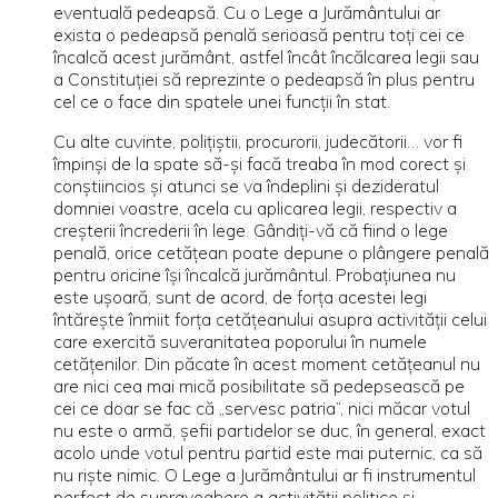
eventuală pedeapsă. Cu o Lege a Jurământului ar
exista o pedeapsă penală serioasă pentru toţi cei ce
încalcă acest jurământ, astfel încât încălcarea legii sau
a Constituţiei să reprezinte o pedeapsă în plus pentru
cel ce o face din spatele unei funcţii în stat.
Cu alte cuvinte, poliţiştii, procurorii, judecătorii… vor fi
împinşi de la spate să-şi facă treaba în mod corect şi
conştiincios şi atunci se va îndeplini şi dezideratul
domniei voastre, acela cu aplicarea legii, respectiv a
creşterii încrederii în lege. Gândiţi-vă că fiind o lege
penală, orice cetăţean poate depune o plângere penală
pentru oricine îşi încalcă jurământul. Probaţiunea nu
este uşoară, sunt de acord, de forţa acestei legi
întăreşte înmiit forţa cetăţeanului asupra activităţii celui
care exercită suveranitatea poporului în numele
cetăţenilor. Din păcate în acest moment cetăţeanul nu
are nici cea mai mică posibilitate să pedepsească pe
cei ce doar se fac că „servesc patria”, nici măcar votul
nu este o armă, şefii partidelor se duc, în general, exact
acolo unde votul pentru partid este mai puternic, ca să
nu rişte nimic. O Lege a Jurământului ar fi instrumentul
perfect de supraveghere a activităţii politice şi