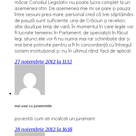
măcar Consiliul Legislativ nu poate lucra complet la un
asemenea ritm. De asemenea mie mi se pare şi pauza
între sesiuni prea mare, personal cred că trei săptămâni
de pauză sunt suficiente, una de Crăciun şi revelion,
alte două pe timp de vară. În momentul în care legile vor
fi lucrate temeinic în Parlament, de specialişti în făcut
legi, atunci ele vor fi nu numai mai rar schimbate dar şi
mai bine potrivite pentru a fi în concordanţă cu întregul
sistem instituţional şi, nu în ultimul rând, facil de aplicat.
27 noiembrie 2012 la 11:12
mai usor cu juramintele
povestiti cum ati incalcat un juramant
28 noiembrie 2012 la 16:18