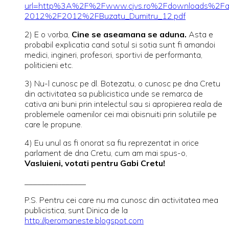
url=http%3A%2F%2Fwww.cjvs.ro%2Fdownloads%2Fav
2012%2F2012%2FBuzatu_Dumitru_12.pdf
2) E o vorba,
Cine se aseamana se aduna.
Asta e
probabil explicatia cand sotul si sotia sunt fi amandoi
medici, ingineri, profesori, sportivi de performanta,
politicieni etc.
3) Nu-l cunosc pe dl. Botezatu, o cunosc pe dna Cretu
din activitatea sa publicistica unde se remarca de
cativa ani buni prin intelectul sau si apropierea reala de
problemele oamenilor cei mai obisnuiti prin solutiile pe
care le propune.
4) Eu unul as fi onorat sa fiu reprezentat in orice
parlament de dna Cretu, cum am mai spus-o,
Vasluieni, votati pentru Gabi Cretu!
_______________
P.S. Pentru cei care nu ma cunosc din activitatea mea
publicistica, sunt Dinica de la
http://peromaneste.blogspot.com