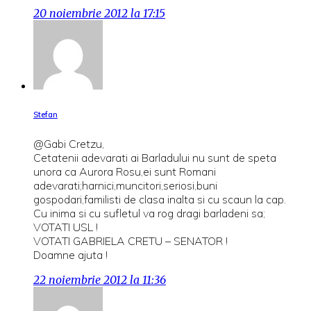
20 noiembrie 2012 la 17:15
Stefan
@Gabi Cretzu,
Cetatenii adevarati ai Barladului nu sunt de speta
unora ca Aurora Rosu,ei sunt Romani
adevarati;harnici,muncitori,seriosi,buni
gospodari,familisti de clasa inalta si cu scaun la cap.
Cu inima si cu sufletul va rog dragi barladeni sa;
VOTATI USL !
VOTATI GABRIELA CRETU – SENATOR !
Doamne ajuta !
22 noiembrie 2012 la 11:36