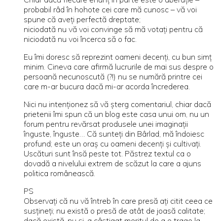
probabil râd în hohote cei care mă cunosc – vă voi
spune că aveți perfectă dreptate;
niciodată nu vă voi convinge să mă votați pentru că
niciodată nu voi încerca să o fac.
Eu îmi doresc să reprezint oameni decenți, cu bun simț
minim. Cineva care afirmă lucrurile de mai sus despre o
persoană necunoscută (?!) nu se numără printre cei
care m-ar bucura dacă mi-ar acorda încrederea.
Nici nu intenționez să vă șterg comentariul, chiar dacă
prietenii îmi spun că un blog este casa unui om, nu un
forum pentru revărsat produsele unei imaginații
înguste, înguste… Că sunteți din Bârlad, mă îndoiesc
profund; este un oraș cu oameni decenți și cultivați.
Uscături sunt însă peste tot. Păstrez textul ca o
dovadă a nivelului extrem de scăzut la care a ajuns
politica românească.
PS
Observați că nu vă întreb în care presă ați citit ceea ce
susțineți; nu există o presă de atât de joasă calitate;
dacă există, nu și-a câștigat meritul de a o trage la