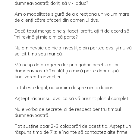
dumneavoastră; doriți să vi-i aduc?
Am o modalitate sigură de a direcționa un volum mare
de clienți către afaceri din domeniul dvs.
Dacă totul merge bine și faceți profit, ați fi de acord să
îmi revină și mie o mică parte?
Nu am nevoie de nicio investiție din partea dvs. și nu vă
solicit timp sau muncă.
Mă ocup de atragerea lor prin gabrielacretu.ro, iar
dumneavoastră îmi plătiți o mică parte doar după
finalizarea tranzacției.
Totul este legal; nu vorbim despre nimic dubios.
Aștept răspunsul dvs. ca să vă prezint planul complet.
Nu e vorba de secrete, ci de respect pentru timpul
dumneavoastră.
Pot susține doar 2-3 colaborări de acest tip. Aștept un
răspuns timp de 7 zile înainte să contactez alte firme.