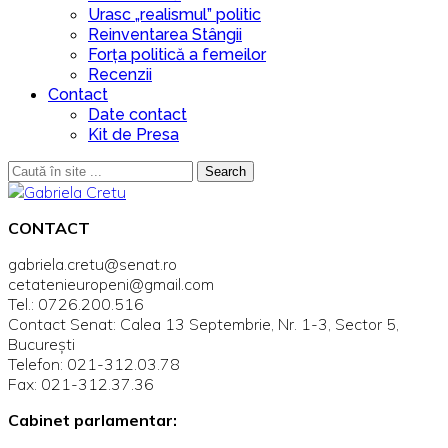
Urasc „realismul” politic
Reinventarea Stângii
Forța politică a femeilor
Recenzii
Contact
Date contact
Kit de Presa
Search
CONTACT
gabriela.cretu@senat.ro
cetatenieuropeni@gmail.com
Tel.: 0726.200.516
Contact Senat: Calea 13 Septembrie, Nr. 1-3, Sector 5,
Bucureşti
Telefon: 021-312.03.78
Fax: 021-312.37.36
Cabinet parlamentar: