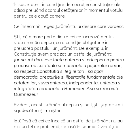
în societate… în condiţiile democraţiei constituţionale,
adică preluând acordul cetăţenilor în momentul votului
pentru cele două camere.
Ce înseamnă Legea Jurământului despre care vorbesc…
Ştiţi că o mare parte dintre cei ce lucrează pentru
statul român depun, ca o condiţie obligatorie în
preluarea postului, un jurământ. De exemplu, în
Constituţie avem precizat un astfel de jurământ:
Jur sa-mi daruiesc toata puterea si priceperea pentru
propasirea spirituala si materiala a poporului roman,
sa respect Constitutia si legile tarii, sa apar
democratia, drepturile si libertatile fundamentale ale
cetatenilor, suveranitatea, independenta, unitatea si
integritatea teritoriala a Romaniei. Asa sa-mi ajute
Dumnezeu!
Evident, acest jurământ îl depun şi poliţiştii şi procurorii
şi judecătorii şi miniştrii…
Iată însă că cei ce încalcă un astfel de jurământ nu au
nici un fel de problemă, se lasă în seama Divinităţii o