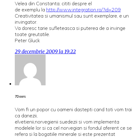
Velea din Constanta; cititi despre el
de exemplu la
http://www.integration.ro/?id=209
Creativitatea si umanismul sau sunt exemplare, e un
invingator.
Va doresc tarie sufleteasca si puterea de a invinge
toate greutatile.
Peter Gluck
29 decembrie 2009 la 19:22
7Doors
Vom fi un popor cu oameni dastepti cand toti vom trai
ca danezii,
elvetienii,norvegienii suedezii si vom implementa
modelele lor si ca cel norvegian si fondul aferent ce se
refera si la bogatiile minerale si este prezentat