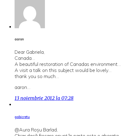
aaron
Dear Gabriela,
Canada…
A beautiful restoration of Canadas environment…
A visit a talk on this subject would be lovely…
thank you so much…
aaron…
13 noiembrie 2012 la 07:28
gabicretu
@Aura Roșu Barlad,
Chiar dacă fiecare enunț în parte este o aberație –