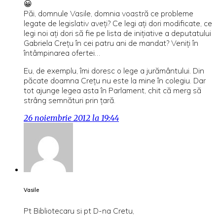
😀
Păi, domnule Vasile, domnia voastră ce probleme
legate de legislativ aveţi? Ce legi aţi dori modificate, ce
legi noi aţi dori să fie pe lista de iniţiative a deputatului
Gabriela Creţu în cei patru ani de mandat? Veniţi în
întâmpinarea ofertei…
Eu, de exemplu, îmi doresc o lege a jurământului. Din
păcate doamna Creţu nu este la mine în colegiu. Dar
tot ajunge legea asta în Parlament, chit că merg să
strâng semnături prin ţară.
26 noiembrie 2012 la 19:44
Vasile
Pt Bibliotecaru si pt D-na Cretu,