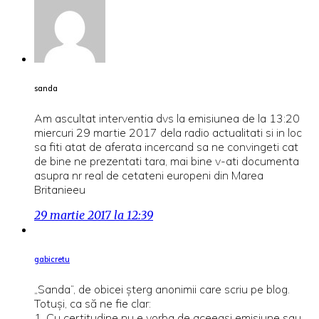
sanda
Am ascultat interventia dvs la emisiunea de la 13:20
miercuri 29 martie 2017 dela radio actualitati si in loc
sa fiti atat de aferata incercand sa ne convingeti cat
de bine ne prezentati tara, mai bine v-ati documenta
asupra nr real de cetateni europeni din Marea
Britanieeu
29 martie 2017 la 12:39
gabicretu
„Sanda”, de obicei șterg anonimii care scriu pe blog.
Totuși, ca să ne fie clar:
1. Cu certitudine nu e vorba de aceeași emisiune sau