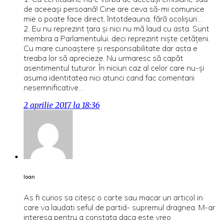
de aceeași persoană! Cine are ceva să-mi comunice
mie o poate face direct, întotdeauna, fără ocolișuri…
2. Eu nu reprezint țara și nici nu mă laud cu asta. Sunt
membra a Parlamentului, deci reprezint niște cetățeni.
Cu mare cunoaștere și responsabilitate dar asta e
treaba lor să aprecieze. Nu urmaresc să capăt
asentimentul tuturor. În niciun caz al celor care nu-și
asuma identitatea nici atunci cand fac comentarii
nesemnificative…
2 aprilie 2017 la 18:36
Ioan
As fi curios sa citesc o carte sau macar un articol in
care va laudati seful de partid- supremul dragnea. M-ar
interesa pentru a constata daca este vreo