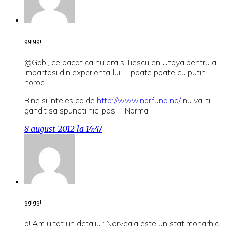
ggiggi
@Gabi, ce pacat ca nu era si Iliescu en Utoya pentru a
impartasi din experienta lui….. poate poate cu putin
noroc…
Bine si inteles ca de
http://www.norfund.no/
nu va-ti
gandit sa spuneti nici pas … Normal
8 august 2012 la 14:47
ggiggi
a! Am uitat un detaliu : Norvegia este un stat monarhic.