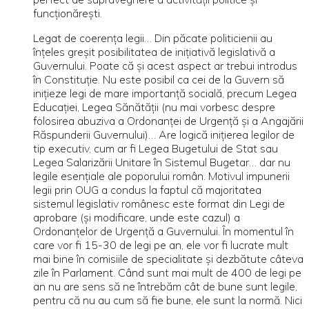
funcţionăreşti.
Legat de coerenţa legii… Din păcate politicienii au
înţeles greşit posibilitatea de iniţiativă legislativă a
Guvernului. Poate că şi acest aspect ar trebui introdus
în Constituţie. Nu este posibil ca cei de la Guvern să
iniţieze legi de mare importanţă socială, precum Legea
Educaţiei, Legea Sănătăţii (nu mai vorbesc despre
folosirea abuziva a Ordonanţei de Urgenţă şi a Angajării
Răspunderii Guvernului)… Are logică iniţierea legilor de
tip executiv, cum ar fi Legea Bugetului de Stat sau
Legea Salarizării Unitare în Sistemul Bugetar… dar nu
legile esenţiale ale poporului român. Motivul impunerii
legii prin OUG a condus la faptul că majoritatea
sistemul legislativ românesc este format din Legi de
aprobare (şi modificare, unde este cazul) a
Ordonanţelor de Urgenţă a Guvernului. În momentul în
care vor fi 15-30 de legi pe an, ele vor fi lucrate mult
mai bine în comisiile de specialitate şi dezbătute câteva
zile în Parlament. Când sunt mai mult de 400 de legi pe
an nu are sens să ne întrebăm cât de bune sunt legile,
pentru că nu au cum să fie bune, ele sunt la normă. Nici