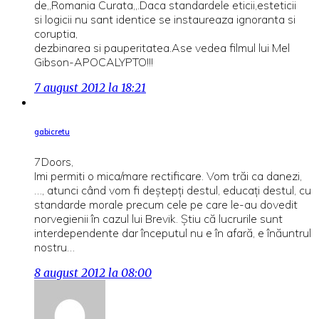
de,,Romania Curata,,.Daca standardele eticii,esteticii
si logicii nu sant identice se instaureaza ignoranta si
coruptia,
dezbinarea si pauperitatea.Ase vedea filmul lui Mel
Gibson-APOCALYPTO!!!
7 august 2012 la 18:21
gabicretu
7Doors,
Imi permiti o mica/mare rectificare. Vom trăi ca danezi,
…, atunci când vom fi deștepți destul, educați destul, cu
standarde morale precum cele pe care le-au dovedit
norvegienii în cazul lui Brevik. Știu că lucrurile sunt
interdependente dar începutul nu e în afară, e înăuntrul
nostru…
8 august 2012 la 08:00