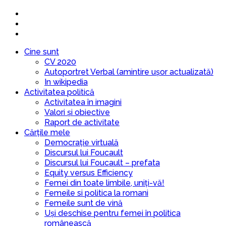
Cine sunt
CV 2020
Autoportret Verbal (amintire ușor actualizată)
In wikipedia
Activitatea politică
Activitatea în imagini
Valori și obiective
Raport de activitate
Cărțile mele
Democrație virtuală
Discursul lui Foucault
Discursul lui Foucault – prefata
Equity versus Efficiency
Femei din toate limbile, uniți-vă!
Femeile si politica la romani
Femeile sunt de vină
Uși deschise pentru femei în politica
românească