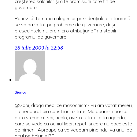
creşterea salariilor şi alte promisiuni care ţin de
guvernare…
Pariez că tematica alegerilor prezidenţiale din toamnă
se va baza tot pe probleme de guvernare, deşi
preşedintele nu are nici o atribuţiune în a stabili
programul de guvernare.
28 iulie 2009 la 22:58
Bianca
@Gabi, draga mea, ce masochism? Eu am votat mereu,
nu neaparat din constiinciozitate. Ma doare-n basca,
atita vreme cit voi, acolo, aveti cu totul alta agenda,
care se vede cu ochiul liber, repet, si care nu pacaleste
pe nimeni. Aproape ca va vedeam pindindu-va unul pe
altul pe holurile PE…