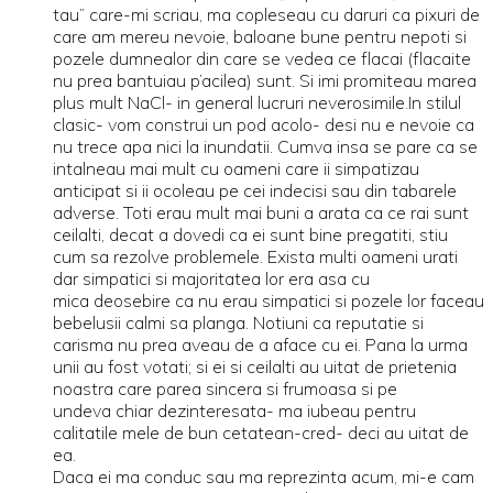
tau” care-mi scriau, ma copleseau cu daruri ca pixuri de
care am mereu nevoie, baloane bune pentru nepoti si
pozele dumnealor din care se vedea ce flacai (flacaite
nu prea bantuiau p’acilea) sunt. Si imi promiteau marea
plus mult NaCl- in general lucruri neverosimile.In stilul
clasic- vom construi un pod acolo- desi nu e nevoie ca
nu trece apa nici la inundatii. Cumva insa se pare ca se
intalneau mai mult cu oameni care ii simpatizau
anticipat si ii ocoleau pe cei indecisi sau din tabarele
adverse. Toti erau mult mai buni a arata ca ce rai sunt
ceilalti, decat a dovedi ca ei sunt bine pregatiti, stiu
cum sa rezolve problemele. Exista multi oameni urati
dar simpatici si majoritatea lor era asa cu
mica deosebire ca nu erau simpatici si pozele lor faceau
bebelusii calmi sa planga. Notiuni ca reputatie si
carisma nu prea aveau de a aface cu ei. Pana la urma
unii au fost votati; si ei si ceilalti au uitat de prietenia
noastra care parea sincera si frumoasa si pe
undeva chiar dezinteresata- ma iubeau pentru
calitatile mele de bun cetatean-cred- deci au uitat de
ea.
Daca ei ma conduc sau ma reprezinta acum, mi-e cam