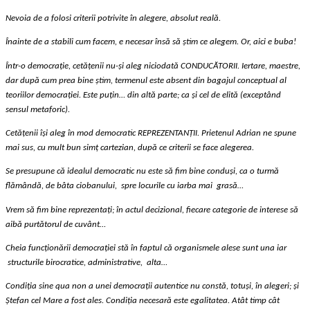
Nevoia de a folosi criterii potrivite în alegere, absolut reală.
Înainte de a stabili cum facem, e necesar însă să știm ce alegem. Or, aici e buba!
Într-o democrație, cetățenii nu-și aleg niciodată CONDUCĂTORII. Iertare, maestre,
dar după cum prea bine știm, termenul este absent din bagajul conceptual al
teoriilor democrației. Este puțin… din altă parte; ca și cel de elită (exceptând
sensul metaforic).
Cetățenii își aleg în mod democratic REPREZENTANȚII. Prietenul Adrian ne spune
mai sus, cu mult bun simț cartezian, după ce criterii se face alegerea.
Se presupune că idealul democratic nu este să fim bine conduși, ca o turmă
flămândă, de bâta ciobanului,
spre locurile cu iarba mai
grasă…
Vrem să fim bine reprezentați; în actul decizional, fiecare categorie de interese să
aibă purtătorul de cuvânt…
Cheia funcționării democrației stă în faptul că organismele alese sunt una iar
structurile birocratice, administrative,
alta…
Condiția sine qua non a unei democrații autentice nu constă,
totuși,
în alegeri; și
Ștefan cel Mare a fost ales. Condiția necesară este egalitatea. Atât timp cât