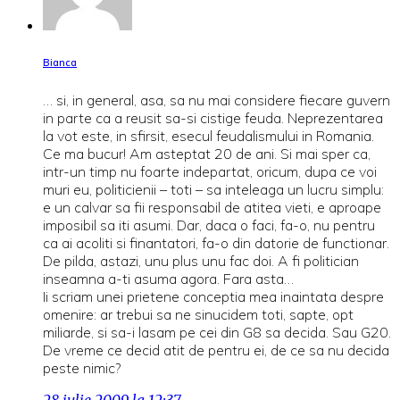
Bianca
… si, in general, asa, sa nu mai considere fiecare guvern
in parte ca a reusit sa-si cistige feuda. Neprezentarea
la vot este, in sfirsit, esecul feudalismului in Romania.
Ce ma bucur! Am asteptat 20 de ani. Si mai sper ca,
intr-un timp nu foarte indepartat, oricum, dupa ce voi
muri eu, politicienii – toti – sa inteleaga un lucru simplu:
e un calvar sa fii responsabil de atitea vieti, e aproape
imposibil sa iti asumi. Dar, daca o faci, fa-o, nu pentru
ca ai acoliti si finantatori, fa-o din datorie de functionar.
De pilda, astazi, unu plus unu fac doi. A fi politician
inseamna a-ti asuma agora. Fara asta…
Ii scriam unei prietene conceptia mea inaintata despre
omenire: ar trebui sa ne sinucidem toti, sapte, opt
miliarde, si sa-i lasam pe cei din G8 sa decida. Sau G20.
De vreme ce decid atit de pentru ei, de ce sa nu decida
peste nimic?