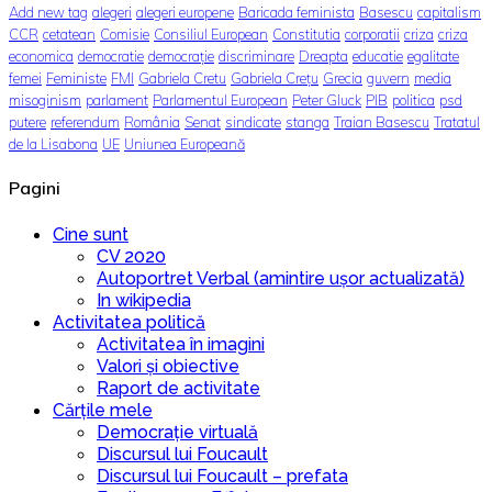
Add new tag
alegeri
alegeri europene
Baricada feminista
Basescu
capitalism
CCR
cetatean
Comisie
Consiliul European
Constitutia
corporatii
criza
criza
economica
democratie
democrație
discriminare
Dreapta
educatie
egalitate
femei
Feministe
FMI
Gabriela Cretu
Gabriela Crețu
Grecia
guvern
media
misoginism
parlament
Parlamentul European
Peter Gluck
PIB
politica
psd
putere
referendum
România
Senat
sindicate
stanga
Traian Basescu
Tratatul
de la Lisabona
UE
Uniunea Europeană
Pagini
Cine sunt
CV 2020
Autoportret Verbal (amintire ușor actualizată)
In wikipedia
Activitatea politică
Activitatea în imagini
Valori și obiective
Raport de activitate
Cărțile mele
Democrație virtuală
Discursul lui Foucault
Discursul lui Foucault – prefata