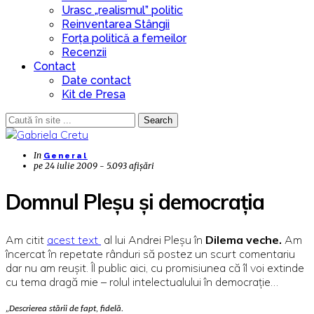
Urasc „realismul” politic
Reinventarea Stângii
Forța politică a femeilor
Recenzii
Contact
Date contact
Kit de Presa
Search
In
General
pe
24 iulie 2009 - 5.093 afișări
Domnul Pleșu și democrația
Am citit
acest text
al lui Andrei Pleșu în
Dilema veche.
Am
încercat în repetate rânduri să postez un scurt comentariu
dar nu am reușit. Îl public aici, cu promisiunea că îl voi extinde
cu tema dragă mie – rolul intelectualului în democrație…
„Descrierea stării de fapt, fidelă.