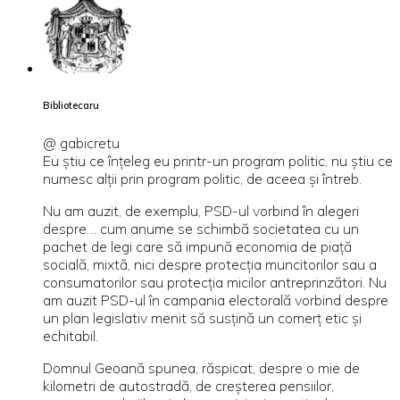
Bibliotecaru
@ gabicretu
Eu ştiu ce înţeleg eu printr-un program politic, nu ştiu ce
numesc alţii prin program politic, de aceea şi întreb.
Nu am auzit, de exemplu, PSD-ul vorbind în alegeri
despre… cum anume se schimbă societatea cu un
pachet de legi care să impună economia de piaţă
socială, mixtă, nici despre protecţia muncitorilor sau a
consumatorilor sau protecţia micilor antreprinzători. Nu
am auzit PSD-ul în campania electorală vorbind despre
un plan legislativ menit să susţină un comerţ etic şi
echitabil.
Domnul Geoană spunea, răspicat, despre o mie de
kilometri de autostradă, de creşterea pensiilor,