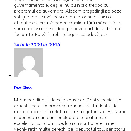
guvernamentale, deşi ei nu au nici o treabă cu
programul de guvernare. Alegem preşedinţii pe baza
soluţiilor anti-criză, deşi domniile lor nu au nici o
atribuţie cu criza. Alegem consilierii fără măcar să le
ştim efectiv numele, doar pe baza partidului din care
fac parte. Eu vă întreb… alegem cu adevărat?
24 iulie 2009 la 09:36
Peter Gluck
M-am gandit mult la cele spuse de Gabi si desigur la
articolul care i-a provocat reactia. Exista destul de
multe probleme in relatia dintre alegatori si alesi. Numai
in perioada campaniilor electorale relatia este
excelenta, candidatii declara ca sunt prietenii mei
vechi- retin multe perechi de „deputatul tau, senatorul