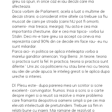
greu sa spun, in orice caz ei iau decizii care ma
afecteaza.
Daca vorbim de Parlament, acela a luat o multime de
decizii stranii, a considerat intre altele ca trebuie sa fiu
muscat de caini pe strada (cainii NU pot fi omoriti,
oamenii- mai treaca, mearga). Nu asta e cea mai
importanta chestiune, dar e cea mai tipica- vorba lui
Stalin. Deci mi-e tare greu sa accept ca cineva ma
reprezinta cand 90% din ce decide imi face rau- eu nu
sunt miliardar.
Parca aici- in politica se aplica inteleapta vorba a
marelui ganditor american, Yogi Berra: „In teorie, teoria
si practica sunt la fel. In practica, teoria si practica sunt
diferite.” Unii zic ca politicienii nu stau bine nici cu teoria,
iau idei de unde apuca, le inteleg gresit si le aplica dupa
ureche si interes.
Dl. Plesu este- dupa parerea mea un scriitor si scrie
excelent- convingator, frumos. Insa a scris si o carte
despre ingeri si a reusit sa rezolve o mare problema
care framanta deopotriva oamenii simpli si pe cei mai
elevati intelectuali de pretutindeni. Trebuie sa fim in
relatii bune cu ingerii. Mai ramane de rezolvat o