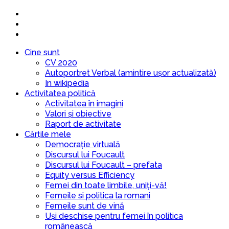
Cine sunt
CV 2020
Autoportret Verbal (amintire ușor actualizată)
In wikipedia
Activitatea politică
Activitatea în imagini
Valori și obiective
Raport de activitate
Cărțile mele
Democrație virtuală
Discursul lui Foucault
Discursul lui Foucault – prefata
Equity versus Efficiency
Femei din toate limbile, uniți-vă!
Femeile si politica la romani
Femeile sunt de vină
Uși deschise pentru femei în politica
românească