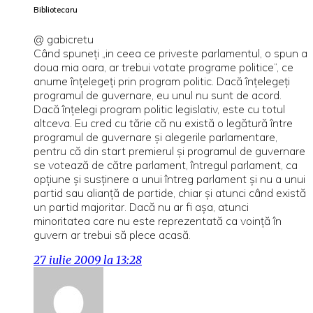
Bibliotecaru
@ gabicretu
Când spuneţi „in ceea ce priveste parlamentul, o spun a
doua mia oara, ar trebui votate programe politice”, ce
anume înţelegeţi prin program politic. Dacă înţelegeţi
programul de guvernare, eu unul nu sunt de acord.
Dacă înţelegi program politic legislativ, este cu totul
altceva. Eu cred cu tărie că nu există o legătură între
programul de guvernare şi alegerile parlamentare,
pentru că din start premierul şi programul de guvernare
se votează de către parlament, întregul parlament, ca
opţiune şi susţinere a unui întreg parlament şi nu a unui
partid sau alianţă de partide, chiar şi atunci când există
un partid majoritar. Dacă nu ar fi aşa, atunci
minoritatea care nu este reprezentată ca voinţă în
guvern ar trebui să plece acasă.
27 iulie 2009 la 13:28