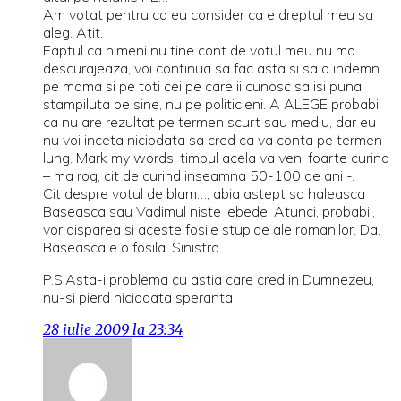
Am votat pentru ca eu consider ca e dreptul meu sa
aleg. Atit.
Faptul ca nimeni nu tine cont de votul meu nu ma
descurajeaza, voi continua sa fac asta si sa o indemn
pe mama si pe toti cei pe care ii cunosc sa isi puna
stampiluta pe sine, nu pe politicieni. A ALEGE probabil
ca nu are rezultat pe termen scurt sau mediu, dar eu
nu voi inceta niciodata sa cred ca va conta pe termen
lung. Mark my words, timpul acela va veni foarte curind
– ma rog, cit de curind inseamna 50-100 de ani -.
Cit despre votul de blam…, abia astept sa haleasca
Baseasca sau Vadimul niste lebede. Atunci, probabil,
vor disparea si aceste fosile stupide ale romanilor. Da,
Baseasca e o fosila. Sinistra.
P.S.Asta-i problema cu astia care cred in Dumnezeu,
nu-si pierd niciodata speranta
28 iulie 2009 la 23:34