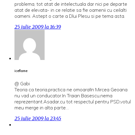
problema, tot atat de intelectuala dar nici pe departe
atat de elevata- in ce relatie sa fie oamenii cu ceilalti
oameni. Astept o carte a Dlui Plesu si pe tema asta.
25 iulie 2009 la 16:39
iceflame
@ Gabi
Teoria ca teoria,practica ne omoara!In Mircea Geoana
nu vad un conducator.In Traian Basescu,nema
reprezentant.Asadar,cu tot respectul pentru PSD,votul
meu merge in alta parte…
25 iulie 2009 la 23:45