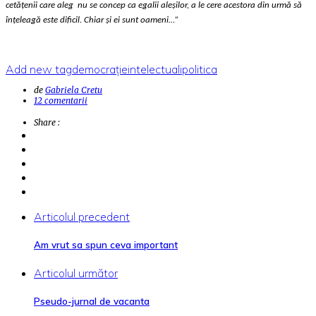
cetățenii care aleg
nu se concep ca egalii aleșilor, a le cere acestora din urmă să
înțeleagă este dificil. Chiar și ei sunt oameni…”
Add new tag
democrație
intelectuali
politica
de
Gabriela Cretu
12 comentarii
Share :
Articolul precedent
Am vrut sa spun ceva important
Articolul următor
Pseudo-jurnal de vacanta