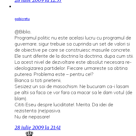
28 iulie 2009 la 12:37
gabicretu
@Biblio,
Programul politic nu este acelasi lucru cu programul de
guvernare; sigur trebuie sa cuprinda un set de valori si
de obiective pe care se construiesc masurile concrete.
Ele sunt diferite de la doctrina la doctrina, dupa cum stii.
La acest nivel de dezvoltare este absolut necesara re-
ideologizarea partidelor. Fiecare urmareste sa obtina
puterea. Problema este – pentru ce!?
Bianca si toti prietenii,
Sesizez un soi de masochism. Ne bucuram ca-i lasam
pe altii sa faca ce vor fara ca macar sa le dam votul (de
blam).
Cititi Eseu despre luciditate!. Merita. Da idei de
rezistenta (ne)pasiva.
Nu de nepasare!
28 iulie 2009 la 21:41