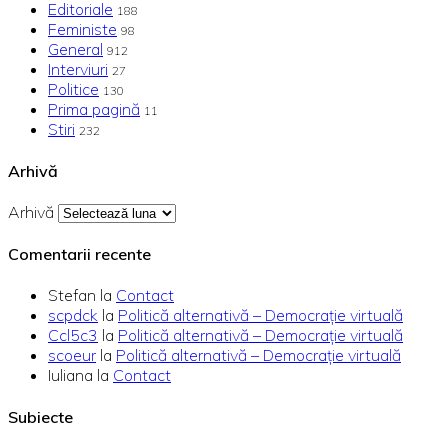
Editoriale
188
Feministe
98
General
912
Interviuri
27
Politice
130
Prima pagină
11
Stiri
232
Arhivă
Arhivă
Comentarii recente
Stefan
la
Contact
scpdck
la
Politică alternativă – Democraţie virtuală
Ccl5c3
la
Politică alternativă – Democraţie virtuală
scoeur
la
Politică alternativă – Democraţie virtuală
Iuliana
la
Contact
Subiecte