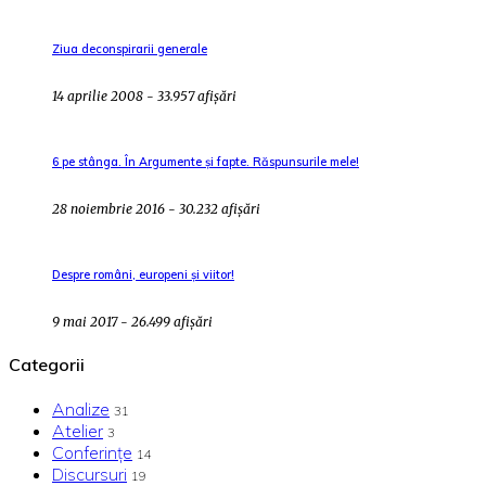
Ziua deconspirarii generale
14 aprilie 2008 - 33.957 afișări
6 pe stânga. În Argumente și fapte. Răspunsurile mele!
28 noiembrie 2016 - 30.232 afișări
Despre români, europeni și viitor!
9 mai 2017 - 26.499 afișări
Categorii
Analize
31
Atelier
3
Conferințe
14
Discursuri
19