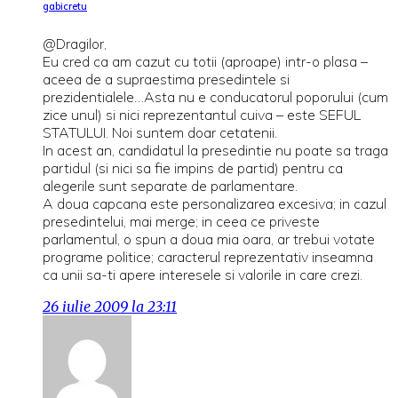
gabicretu
@Dragilor,
Eu cred ca am cazut cu totii (aproape) intr-o plasa –
aceea de a supraestima presedintele si
prezidentialele…Asta nu e conducatorul poporului (cum
zice unul) si nici reprezentantul cuiva – este SEFUL
STATULUI. Noi suntem doar cetatenii.
In acest an, candidatul la presedintie nu poate sa traga
partidul (si nici sa fie impins de partid) pentru ca
alegerile sunt separate de parlamentare.
A doua capcana este personalizarea excesiva; in cazul
presedintelui, mai merge; in ceea ce priveste
parlamentul, o spun a doua mia oara, ar trebui votate
programe politice; caracterul reprezentativ inseamna
ca unii sa-ti apere interesele si valorile in care crezi.
26 iulie 2009 la 23:11