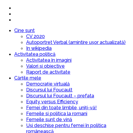
Cine sunt
CV 2020
Autoportret Verbal (amintire ușor actualizată)
In wikipedia
Activitatea politică
Activitatea în imagini
Valori și obiective
Raport de activitate
Cărțile mele
Democrație virtuală
Discursul lui Foucault
Discursul lui Foucault – prefata
Equity versus Efficiency
Femei din toate limbile, uniți-vă!
Femeile si politica la romani
Femeile sunt de vină
Uși deschise pentru femei în politica
românească