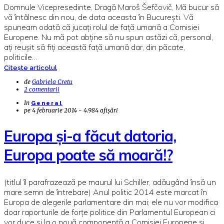
Domnule Vicepresedinte, Dragă Maroš Šefčovič, Mă bucur să
vă întâlnesc din nou, de data aceasta în București. Vă
spuneam odată că jucați rolul de față umană a Comisiei
Europene. Nu mă pot abține să nu spun astăzi că, personal,
ați reușit să fiți această față umană dar, din păcate,
politicile…
Citește articolul
de
Gabriela Cretu
2 comentarii
In
General
pe
4 februarie 2014 - 4.984 afișări
Europa și-a făcut datoria,
Europa poate să moară!?
(titlul îl parafrazează pe maurul lui Schiller, adăugând însă un
mare semn de întrebare) Anul politic 2014 este marcat în
Europa de alegerile parlamentare din mai; ele nu vor modifica
doar raporturile de forțe politice din Parlamentul European ci
vor duce și la o nouă componență a Comisiei Europene și,…