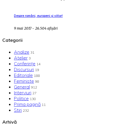
Despre români, europeni și viitor!
9 mai 2017 - 26.504 afișări
Categorii
Analize
31
Atelier
3
Conferințe
14
Discursuri
19
Editoriale
188
Feministe
98
General
912
Interviuri
27
Politice
130
Prima pagină
11
Stiri
232
Arhivă