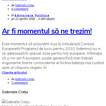
de
Gabriela Cretu
0 comentarii
In
,
Editoriale
Politice
pe
22 aprilie 2010 - 2.280 afișări
Ar fi momentul să ne trezim!
Este momentul să acţionăm! Aşa îşi intitulează Comisia
Europeană Programul de lucru pentru 2010; îndemnul nu ni
se adresează în special; este pentru toţi europenii. Afirmaţia
că şi noi am fi europeni, poate genera însă mari îndoieli.
Argumente foarte contondente ar înclina balanţa mai curând
spre un răspuns negativ. În…
Citește articolul
de
Gabriela Cretu
7 comentarii
Gabriela Crețu