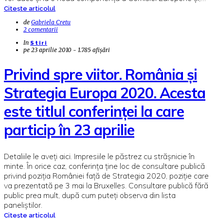
Citește articolul
de
Gabriela Cretu
2 comentarii
In
Stiri
pe
23 aprilie 2010 - 1.785 afișări
Privind spre viitor. România şi
Strategia Europa 2020. Acesta
este titlul conferinţei la care
particip în 23 aprilie
Detaliile le aveţi aici. Impresiile le păstrez cu străşnicie în
minte. În orice caz, conferinţa ţine loc de consultare publică
privind poziţia României faţă de Strategia 2020, poziţie care
va prezentată pe 3 mai la Bruxelles. Consultare publică fără
public prea mult, după cum puteţi observa din lista
paneliştilor.
Citește articolul