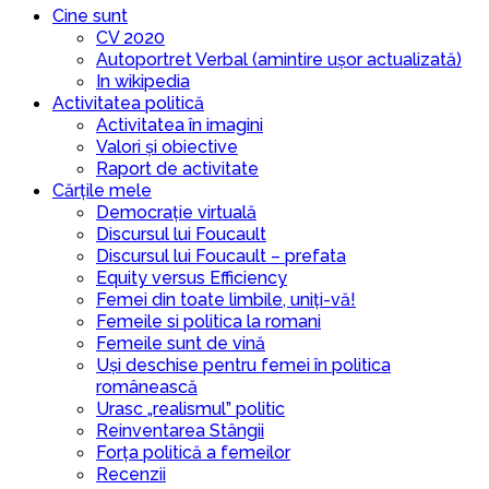
Cine sunt
CV 2020
Autoportret Verbal (amintire ușor actualizată)
In wikipedia
Activitatea politică
Activitatea în imagini
Valori și obiective
Raport de activitate
Cărțile mele
Democrație virtuală
Discursul lui Foucault
Discursul lui Foucault – prefata
Equity versus Efficiency
Femei din toate limbile, uniți-vă!
Femeile si politica la romani
Femeile sunt de vină
Uși deschise pentru femei în politica
românească
Urasc „realismul” politic
Reinventarea Stângii
Forța politică a femeilor
Recenzii