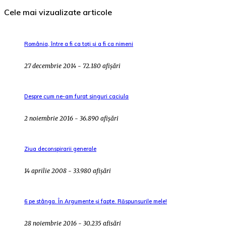
Cele mai vizualizate articole
România, între a fi ca toți și a fi ca nimeni
27 decembrie 2014 - 72.180 afișări
Despre cum ne-am furat singuri caciula
2 noiembrie 2016 - 36.890 afișări
Ziua deconspirarii generale
14 aprilie 2008 - 33.980 afișări
6 pe stânga. În Argumente și fapte. Răspunsurile mele!
28 noiembrie 2016 - 30.235 afișări