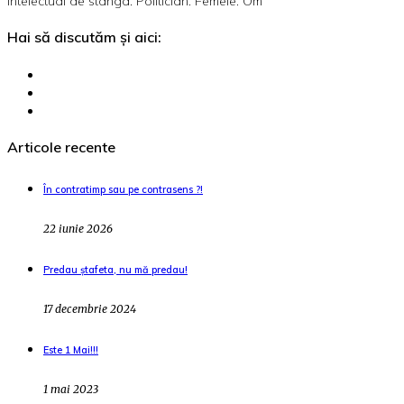
Intelectual de stânga. Politician. Femeie. Om
Hai să discutăm și aici:
Articole recente
În contratimp sau pe contrasens ?!
22 iunie 2026
Predau ștafeta, nu mă predau!
17 decembrie 2024
Este 1 Mai!!!
1 mai 2023