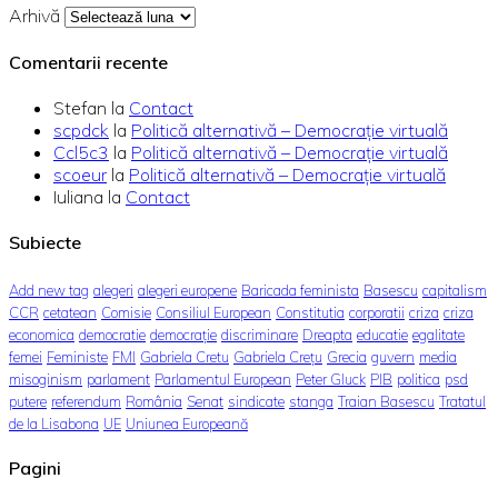
Arhivă
Comentarii recente
Stefan
la
Contact
scpdck
la
Politică alternativă – Democraţie virtuală
Ccl5c3
la
Politică alternativă – Democraţie virtuală
scoeur
la
Politică alternativă – Democraţie virtuală
Iuliana
la
Contact
Subiecte
Add new tag
alegeri
alegeri europene
Baricada feminista
Basescu
capitalism
CCR
cetatean
Comisie
Consiliul European
Constitutia
corporatii
criza
criza
economica
democratie
democrație
discriminare
Dreapta
educatie
egalitate
femei
Feministe
FMI
Gabriela Cretu
Gabriela Crețu
Grecia
guvern
media
misoginism
parlament
Parlamentul European
Peter Gluck
PIB
politica
psd
putere
referendum
România
Senat
sindicate
stanga
Traian Basescu
Tratatul
de la Lisabona
UE
Uniunea Europeană
Pagini