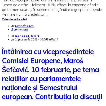
lumea de astăzi - falimentul!!! Nu cădeți în capcana gândirii
pe termen scurt și în schema de gândire a gospodinei șvabe.
Pe mine nu mă credeți. Un…
Citește articolul
de
Gabriela Cretu
2 comentarii
In
,
General
Stiri
pe
11 februarie 2014 - 16.698 afișări
Întâlnirea cu vicepreședintele
Comisiei Europene, Maroš
Šefčovič, 10 februarie, pe tema
relațiilor cu parlamentele
naționale și Semestrului
european. Contribuția la discuții