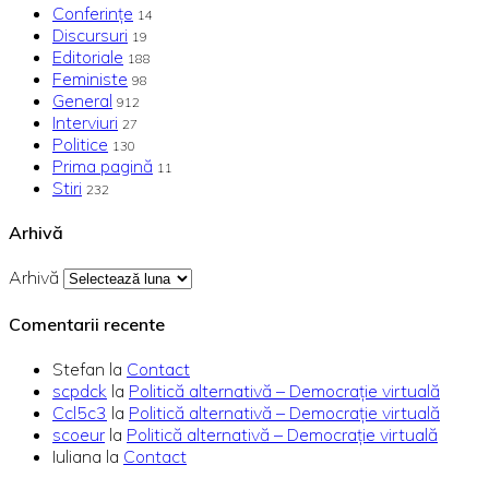
Conferințe
14
Discursuri
19
Editoriale
188
Feministe
98
General
912
Interviuri
27
Politice
130
Prima pagină
11
Stiri
232
Arhivă
Arhivă
Comentarii recente
Stefan
la
Contact
scpdck
la
Politică alternativă – Democraţie virtuală
Ccl5c3
la
Politică alternativă – Democraţie virtuală
scoeur
la
Politică alternativă – Democraţie virtuală
Iuliana
la
Contact