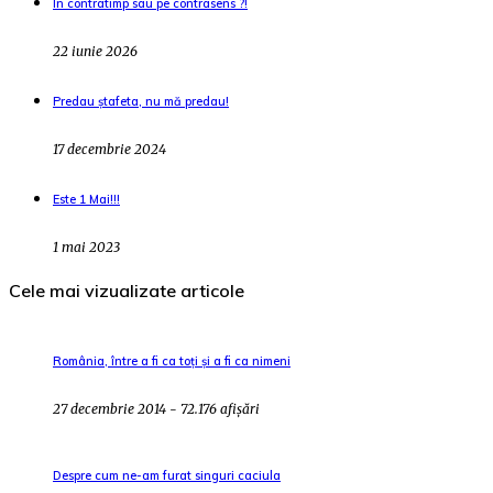
În contratimp sau pe contrasens ?!
22 iunie 2026
Predau ștafeta, nu mă predau!
17 decembrie 2024
Este 1 Mai!!!
1 mai 2023
Cele mai vizualizate articole
România, între a fi ca toți și a fi ca nimeni
27 decembrie 2014 - 72.176 afișări
Despre cum ne-am furat singuri caciula