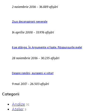
2 noiembrie 2016 - 36.889 afișări
Ziua deconspirarii generale
14 aprilie 2008 - 33.976 afișări
6 pe stânga. În Argumente și fapte. Răspunsurile mele!
28 noiembrie 2016 - 30.235 afișări
Despre români, europeni și viitor!
9 mai 2017 - 26.503 afișări
Categorii
Analize
31
Atelier
3