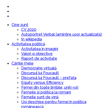
Cine sunt
CV 2020
Autoportret Verbal (amintire ușor actualizată)
In wikipedia
Activitatea politică
Activitatea în imagini
Valori și obiective
Raport de activitate
Cărțile mele
Democrație virtuală
Discursul lui Foucault
Discursul lui Foucault – prefata
Equity versus Efficiency
Femei din toate limbile, uniți-vă!
Femeile si politica la romani
Femeile sunt de vină
Uși deschise pentru femei în politica
românească