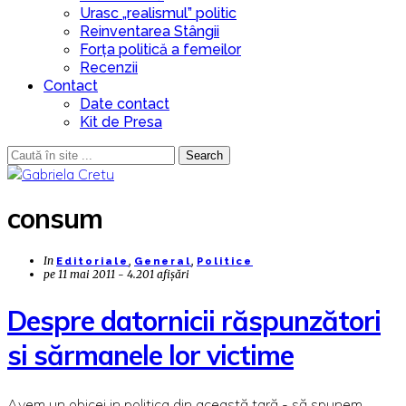
Urasc „realismul” politic
Reinventarea Stângii
Forța politică a femeilor
Recenzii
Contact
Date contact
Kit de Presa
Search
consum
In
,
,
Editoriale
General
Politice
pe
11 mai 2011 - 4.201 afișări
Despre datornicii răspunzători
si sărmanele lor victime
Avem un obicei in politica din această tară - să spunem