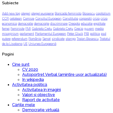
Subiecte
Add new tag
alegeri
alegeri europene
Baricada feminista
Basescu
capitalism
CCR
cetatean
Comisie
Consiliul European
Constitutia
corporatii
criza
criza
economica
democratie
democrație
discriminare
Dreapta
educatie
egalitate
femei
Feministe
FMI
Gabriela Cretu
Gabriela Crețu
Grecia
guvern
media
misoginism
parlament
Parlamentul European
Peter Gluck
PIB
politica
psd
putere
referendum
România
Senat
sindicate
stanga
Traian Basescu
Tratatul
de la Lisabona
UE
Uniunea Europeană
Pagini
Cine sunt
CV 2020
Autoportret Verbal (amintire ușor actualizată)
In wikipedia
Activitatea politică
Activitatea în imagini
Valori și obiective
Raport de activitate
Cărțile mele
Democrație virtuală