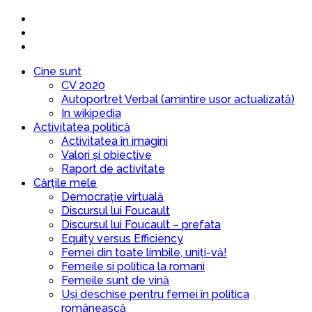
Cine sunt
CV 2020
Autoportret Verbal (amintire ușor actualizată)
In wikipedia
Activitatea politică
Activitatea în imagini
Valori și obiective
Raport de activitate
Cărțile mele
Democrație virtuală
Discursul lui Foucault
Discursul lui Foucault – prefata
Equity versus Efficiency
Femei din toate limbile, uniți-vă!
Femeile si politica la romani
Femeile sunt de vină
Uși deschise pentru femei în politica
românească