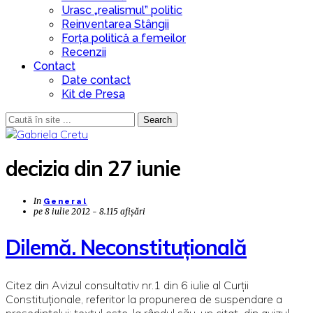
Urasc „realismul” politic
Reinventarea Stângii
Forța politică a femeilor
Recenzii
Contact
Date contact
Kit de Presa
Search
decizia din 27 iunie
In
General
pe
8 iulie 2012 - 8.115 afișări
Dilemă. Neconstituțională
Citez din Avizul consultativ nr.1 din 6 iulie al Curții
Constituționale, referitor la propunerea de suspendare a
președintelui; textul este, la rândul său, un citat din avizul