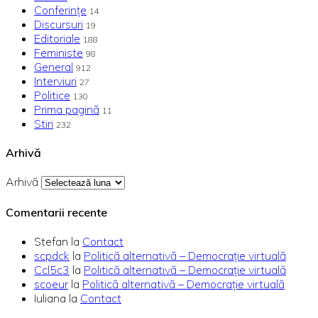
Conferințe
14
Discursuri
19
Editoriale
188
Feministe
98
General
912
Interviuri
27
Politice
130
Prima pagină
11
Stiri
232
Arhivă
Arhivă
Comentarii recente
Stefan
la
Contact
scpdck
la
Politică alternativă – Democraţie virtuală
Ccl5c3
la
Politică alternativă – Democraţie virtuală
scoeur
la
Politică alternativă – Democraţie virtuală
Iuliana
la
Contact