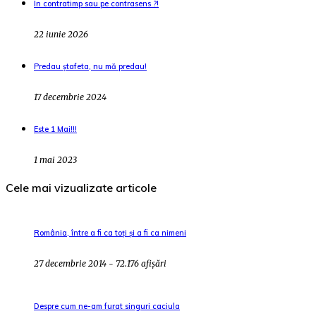
În contratimp sau pe contrasens ?!
22 iunie 2026
Predau ștafeta, nu mă predau!
17 decembrie 2024
Este 1 Mai!!!
1 mai 2023
Cele mai vizualizate articole
România, între a fi ca toți și a fi ca nimeni
27 decembrie 2014 - 72.176 afișări
Despre cum ne-am furat singuri caciula