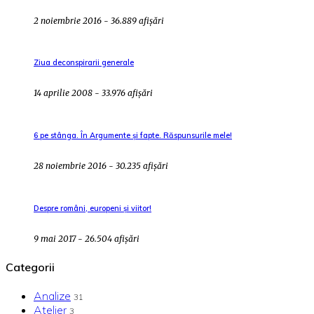
2 noiembrie 2016 - 36.889 afișări
Ziua deconspirarii generale
14 aprilie 2008 - 33.976 afișări
6 pe stânga. În Argumente și fapte. Răspunsurile mele!
28 noiembrie 2016 - 30.235 afișări
Despre români, europeni și viitor!
9 mai 2017 - 26.504 afișări
Categorii
Analize
31
Atelier
3