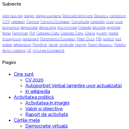
Subiecte
Add new tag
alegeri
alegeri europene
Baricada feminista
Basescu
capitalism
CCR
cetatean
Comisie
Consiliul European
Constitutia
corporatii
criza
criza
economica
democratie
democrație
discriminare
Dreapta
educatie
egalitate
femei
Feministe
FMI
Gabriela Cretu
Gabriela Crețu
Grecia
guvern
media
misoginism
parlament
Parlamentul European
Peter Gluck
PIB
politica
psd
putere
referendum
România
Senat
sindicate
stanga
Traian Basescu
Tratatul
de la Lisabona
UE
Uniunea Europeană
Pagini
Cine sunt
CV 2020
Autoportret Verbal (amintire ușor actualizată)
In wikipedia
Activitatea politică
Activitatea în imagini
Valori și obiective
Raport de activitate
Cărțile mele
Democrație virtuală