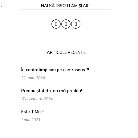
HAI SĂ DISCUTĂM ȘI AICI:
re
ARTICOLE RECENTE
În contratimp sau pe contrasens ?!
22 iunie 2026
Predau ștafeta, nu mă predau!
17 decembrie 2024
Este 1 Mai!!!
1 mai 2023