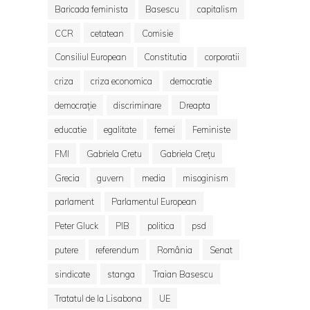
Baricada feminista
Basescu
capitalism
CCR
cetatean
Comisie
Consiliul European
Constitutia
corporatii
criza
criza economica
democratie
democrație
discriminare
Dreapta
educatie
egalitate
femei
Feministe
FMI
Gabriela Cretu
Gabriela Crețu
Grecia
guvern
media
misoginism
parlament
Parlamentul European
Peter Gluck
PIB
politica
psd
putere
referendum
România
Senat
sindicate
stanga
Traian Basescu
Tratatul de la Lisabona
UE