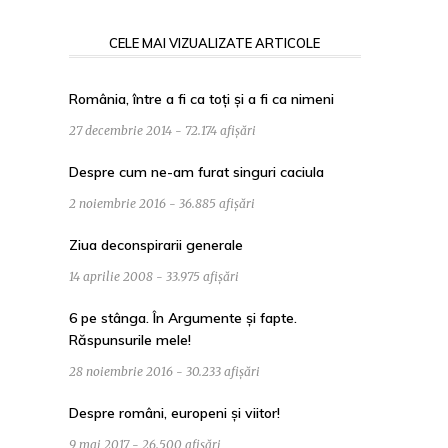
CELE MAI VIZUALIZATE ARTICOLE
România, între a fi ca toți și a fi ca nimeni
27 decembrie 2014 - 72.174 afișări
Despre cum ne-am furat singuri caciula
2 noiembrie 2016 - 36.885 afișări
Ziua deconspirarii generale
14 aprilie 2008 - 33.975 afișări
6 pe stânga. În Argumente și fapte.
Răspunsurile mele!
28 noiembrie 2016 - 30.233 afișări
Despre români, europeni și viitor!
9 mai 2017 - 26.500 afișări