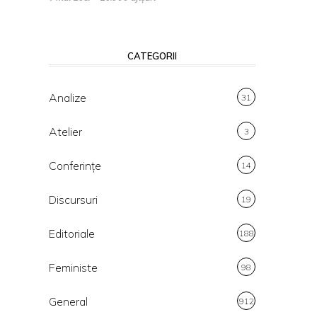
CATEGORII
Analize
31
Atelier
3
Conferințe
14
Discursuri
19
Editoriale
188
Feministe
98
General
912