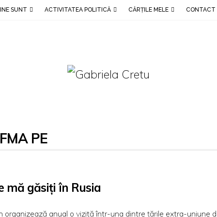
INE SUNT
ACTIVITATEA POLITICĂ
CĂRȚILE MELE
CONTACT
FMA PE
e mă găsiți în Rusia
 organizează anual o vizită într-una dintre țările extra-uniune 