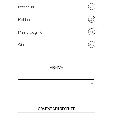
Interviuri
27
Politice
130
Prima pagină
11
Stiri
232
ARHIVĂ
Arhivă
COMENTARII RECENTE