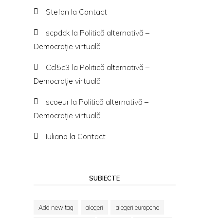
Stefan
la
Contact
scpdck
la
Politică alternativă –
Democraţie virtuală
Ccl5c3
la
Politică alternativă –
Democraţie virtuală
scoeur
la
Politică alternativă –
Democraţie virtuală
Iuliana
la
Contact
SUBIECTE
Add new tag
alegeri
alegeri europene