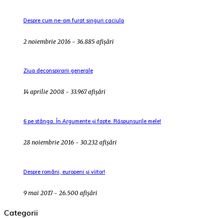
Despre cum ne-am furat singuri caciula
2 noiembrie 2016 - 36.885 afișări
Ziua deconspirarii generale
14 aprilie 2008 - 33.967 afișări
6 pe stânga. În Argumente și fapte. Răspunsurile mele!
28 noiembrie 2016 - 30.232 afișări
Despre români, europeni și viitor!
9 mai 2017 - 26.500 afișări
Categorii