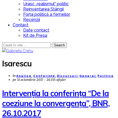
Urasc „realismul” politic
Reinventarea Stângii
Forța politică a femeilor
Recenzii
Contact
Date contact
Kit de Presa
Search
Isarescu
In
,
,
,
,
Analize
Conferințe
Discursuri
General
Politice
pe
31 octombrie 2017 - 20.155 afișări
Intervenția la conferința “De la
coeziune la convergența”, BNR,
26.10.2017