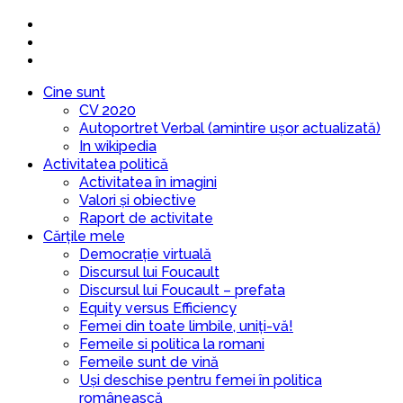
Cine sunt
CV 2020
Autoportret Verbal (amintire ușor actualizată)
In wikipedia
Activitatea politică
Activitatea în imagini
Valori și obiective
Raport de activitate
Cărțile mele
Democrație virtuală
Discursul lui Foucault
Discursul lui Foucault – prefata
Equity versus Efficiency
Femei din toate limbile, uniți-vă!
Femeile si politica la romani
Femeile sunt de vină
Uși deschise pentru femei în politica
românească