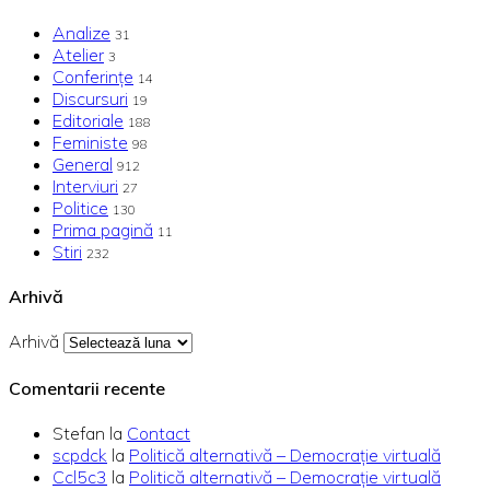
Analize
31
Atelier
3
Conferințe
14
Discursuri
19
Editoriale
188
Feministe
98
General
912
Interviuri
27
Politice
130
Prima pagină
11
Stiri
232
Arhivă
Arhivă
Comentarii recente
Stefan
la
Contact
scpdck
la
Politică alternativă – Democraţie virtuală
Ccl5c3
la
Politică alternativă – Democraţie virtuală