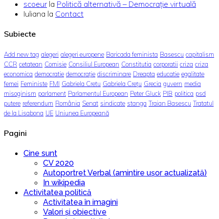
scoeur
la
Politică alternativă – Democraţie virtuală
Iuliana
la
Contact
Subiecte
Add new tag
alegeri
alegeri europene
Baricada feminista
Basescu
capitalism
CCR
cetatean
Comisie
Consiliul European
Constitutia
corporatii
criza
criza
economica
democratie
democrație
discriminare
Dreapta
educatie
egalitate
femei
Feministe
FMI
Gabriela Cretu
Gabriela Crețu
Grecia
guvern
media
misoginism
parlament
Parlamentul European
Peter Gluck
PIB
politica
psd
putere
referendum
România
Senat
sindicate
stanga
Traian Basescu
Tratatul
de la Lisabona
UE
Uniunea Europeană
Pagini
Cine sunt
CV 2020
Autoportret Verbal (amintire ușor actualizată)
In wikipedia
Activitatea politică
Activitatea în imagini
Valori și obiective