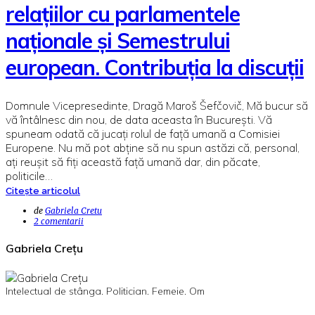
relațiilor cu parlamentele
naționale și Semestrului
european. Contribuția la discuții
Domnule Vicepresedinte, Dragă Maroš Šefčovič, Mă bucur să
vă întâlnesc din nou, de data aceasta în București. Vă
spuneam odată că jucați rolul de față umană a Comisiei
Europene. Nu mă pot abține să nu spun astăzi că, personal,
ați reușit să fiți această față umană dar, din păcate,
politicile…
Citește articolul
de
Gabriela Cretu
2 comentarii
Gabriela Crețu
Intelectual de stânga. Politician. Femeie. Om