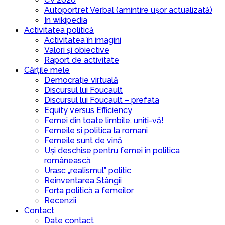
Autoportret Verbal (amintire ușor actualizată)
In wikipedia
Activitatea politică
Activitatea în imagini
Valori și obiective
Raport de activitate
Cărțile mele
Democrație virtuală
Discursul lui Foucault
Discursul lui Foucault – prefata
Equity versus Efficiency
Femei din toate limbile, uniți-vă!
Femeile si politica la romani
Femeile sunt de vină
Uși deschise pentru femei în politica
românească
Urasc „realismul” politic
Reinventarea Stângii
Forța politică a femeilor
Recenzii
Contact
Date contact