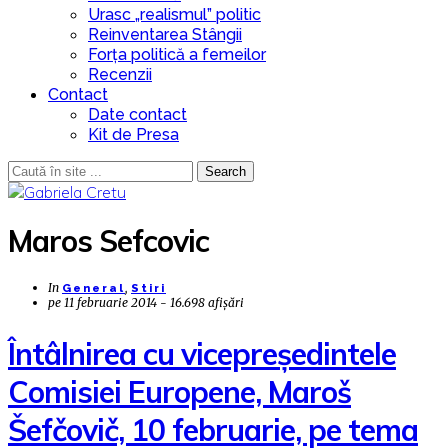
Urasc „realismul” politic
Reinventarea Stângii
Forța politică a femeilor
Recenzii
Contact
Date contact
Kit de Presa
Search
Maros Sefcovic
In
,
General
Stiri
pe
11 februarie 2014 - 16.698 afișări
Întâlnirea cu vicepreședintele
Comisiei Europene, Maroš
Šefčovič, 10 februarie, pe tema