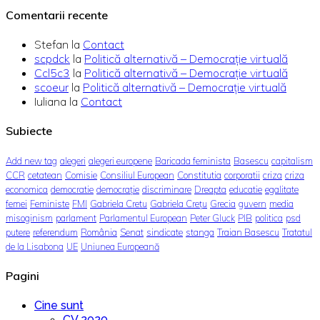
Comentarii recente
Stefan
la
Contact
scpdck
la
Politică alternativă – Democraţie virtuală
Ccl5c3
la
Politică alternativă – Democraţie virtuală
scoeur
la
Politică alternativă – Democraţie virtuală
Iuliana
la
Contact
Subiecte
Add new tag
alegeri
alegeri europene
Baricada feminista
Basescu
capitalism
CCR
cetatean
Comisie
Consiliul European
Constitutia
corporatii
criza
criza
economica
democratie
democrație
discriminare
Dreapta
educatie
egalitate
femei
Feministe
FMI
Gabriela Cretu
Gabriela Crețu
Grecia
guvern
media
misoginism
parlament
Parlamentul European
Peter Gluck
PIB
politica
psd
putere
referendum
România
Senat
sindicate
stanga
Traian Basescu
Tratatul
de la Lisabona
UE
Uniunea Europeană
Pagini
Cine sunt
CV 2020