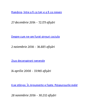
România, între a fi ca toți și a fi ca nimeni
27 decembrie 2014 - 72.173 afișări
Despre cum ne-am furat singuri caciula
2 noiembrie 2016 - 36.885 afișări
Ziua deconspirarii generale
14 aprilie 2008 - 33.965 afișări
6 pe stânga. În Argumente și fapte. Răspunsurile mele!
28 noiembrie 2016 - 30.232 afișări