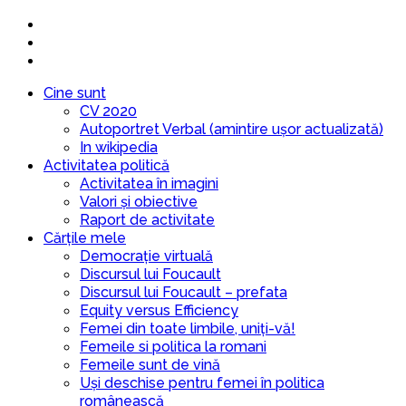
Cine sunt
CV 2020
Autoportret Verbal (amintire ușor actualizată)
In wikipedia
Activitatea politică
Activitatea în imagini
Valori și obiective
Raport de activitate
Cărțile mele
Democrație virtuală
Discursul lui Foucault
Discursul lui Foucault – prefata
Equity versus Efficiency
Femei din toate limbile, uniți-vă!
Femeile si politica la romani
Femeile sunt de vină
Uși deschise pentru femei în politica
românească