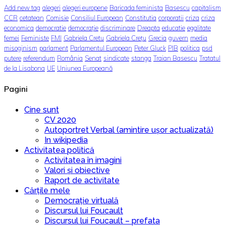
Add new tag
alegeri
alegeri europene
Baricada feminista
Basescu
capitalism
CCR
cetatean
Comisie
Consiliul European
Constitutia
corporatii
criza
criza
economica
democratie
democrație
discriminare
Dreapta
educatie
egalitate
femei
Feministe
FMI
Gabriela Cretu
Gabriela Crețu
Grecia
guvern
media
misoginism
parlament
Parlamentul European
Peter Gluck
PIB
politica
psd
putere
referendum
România
Senat
sindicate
stanga
Traian Basescu
Tratatul
de la Lisabona
UE
Uniunea Europeană
Pagini
Cine sunt
CV 2020
Autoportret Verbal (amintire ușor actualizată)
In wikipedia
Activitatea politică
Activitatea în imagini
Valori și obiective
Raport de activitate
Cărțile mele
Democrație virtuală
Discursul lui Foucault
Discursul lui Foucault – prefata