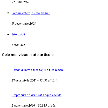
22 iunie 2026
Predau ștafeta, nu mă predau!
17 decembrie 2024
Este 1 Mai!!!
1 mai 2023
Cele mai vizualizate articole
România, între a fi ca toți și a fi ca nimeni
27 decembrie 2014 - 72.174 afișări
Despre cum ne-am furat singuri caciula
2 noiembrie 2016 - 36.885 afișări