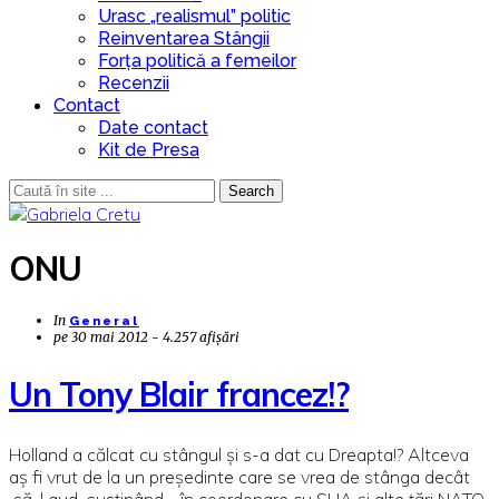
Urasc „realismul” politic
Reinventarea Stângii
Forța politică a femeilor
Recenzii
Contact
Date contact
Kit de Presa
Search
ONU
In
General
pe
30 mai 2012 - 4.257 afișări
Un Tony Blair francez!?
Holland a călcat cu stângul și s-a dat cu Dreapta!? Altceva
aș fi vrut de la un președinte care se vrea de stânga decât
să-l aud susținând - în coordonare cu SUA și alte țări NATO