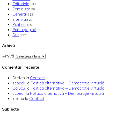
Editoriale
188
Feministe
98
General
912
Interviuri
27
Politice
130
Prima pagină
11
Stiri
232
Arhivă
Arhivă
Comentarii recente
Stefan
la
Contact
scpdck
la
Politică alternativă – Democraţie virtuală
Ccl5c3
la
Politică alternativă – Democraţie virtuală
scoeur
la
Politică alternativă – Democraţie virtuală
Iuliana
la
Contact
Subiecte