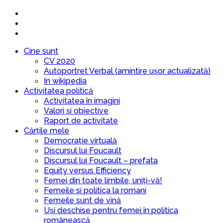
Cine sunt
CV 2020
Autoportret Verbal (amintire ușor actualizată)
In wikipedia
Activitatea politică
Activitatea în imagini
Valori și obiective
Raport de activitate
Cărțile mele
Democrație virtuală
Discursul lui Foucault
Discursul lui Foucault – prefata
Equity versus Efficiency
Femei din toate limbile, uniți-vă!
Femeile si politica la romani
Femeile sunt de vină
Uși deschise pentru femei în politica
românească