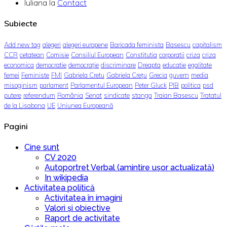
Iuliana
la
Contact
Subiecte
Add new tag
alegeri
alegeri europene
Baricada feminista
Basescu
capitalism
CCR
cetatean
Comisie
Consiliul European
Constitutia
corporatii
criza
criza
economica
democratie
democrație
discriminare
Dreapta
educatie
egalitate
femei
Feministe
FMI
Gabriela Cretu
Gabriela Crețu
Grecia
guvern
media
misoginism
parlament
Parlamentul European
Peter Gluck
PIB
politica
psd
putere
referendum
România
Senat
sindicate
stanga
Traian Basescu
Tratatul
de la Lisabona
UE
Uniunea Europeană
Pagini
Cine sunt
CV 2020
Autoportret Verbal (amintire ușor actualizată)
In wikipedia
Activitatea politică
Activitatea în imagini
Valori și obiective
Raport de activitate