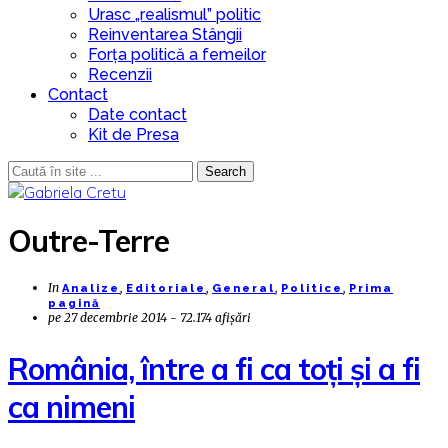
Urasc „realismul” politic
Reinventarea Stângii
Forța politică a femeilor
Recenzii
Contact
Date contact
Kit de Presa
Search
Outre-Terre
In
,
,
,
,
Analize
Editoriale
General
Politice
Prima
pagină
pe
27 decembrie 2014 - 72.174 afișări
România, între a fi ca toți și a fi
ca nimeni