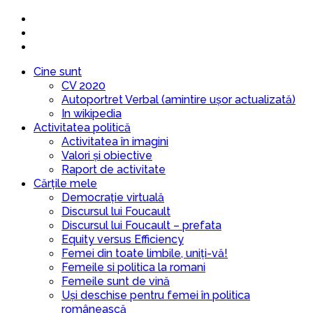
Cine sunt
CV 2020
Autoportret Verbal (amintire ușor actualizată)
In wikipedia
Activitatea politică
Activitatea în imagini
Valori și obiective
Raport de activitate
Cărțile mele
Democrație virtuală
Discursul lui Foucault
Discursul lui Foucault – prefata
Equity versus Efficiency
Femei din toate limbile, uniți-vă!
Femeile si politica la romani
Femeile sunt de vină
Uși deschise pentru femei în politica
românească