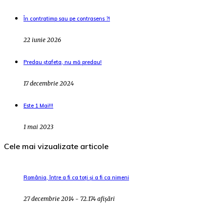
În contratimp sau pe contrasens ?!
22 iunie 2026
Predau ștafeta, nu mă predau!
17 decembrie 2024
Este 1 Mai!!!
1 mai 2023
Cele mai vizualizate articole
România, între a fi ca toți și a fi ca nimeni
27 decembrie 2014 - 72.174 afișări