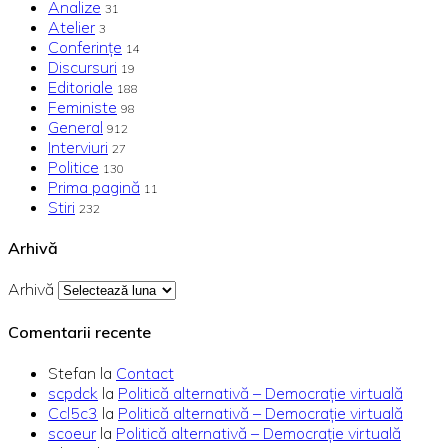
Analize
31
Atelier
3
Conferințe
14
Discursuri
19
Editoriale
188
Feministe
98
General
912
Interviuri
27
Politice
130
Prima pagină
11
Stiri
232
Arhivă
Arhivă
Comentarii recente
Stefan
la
Contact
scpdck
la
Politică alternativă – Democraţie virtuală
Ccl5c3
la
Politică alternativă – Democraţie virtuală
scoeur
la
Politică alternativă – Democraţie virtuală