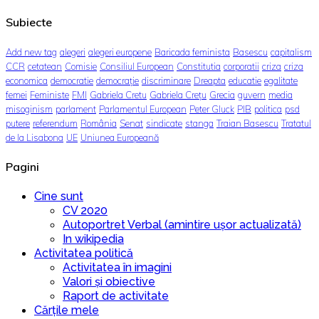
Subiecte
Add new tag
alegeri
alegeri europene
Baricada feminista
Basescu
capitalism
CCR
cetatean
Comisie
Consiliul European
Constitutia
corporatii
criza
criza
economica
democratie
democrație
discriminare
Dreapta
educatie
egalitate
femei
Feministe
FMI
Gabriela Cretu
Gabriela Crețu
Grecia
guvern
media
misoginism
parlament
Parlamentul European
Peter Gluck
PIB
politica
psd
putere
referendum
România
Senat
sindicate
stanga
Traian Basescu
Tratatul
de la Lisabona
UE
Uniunea Europeană
Pagini
Cine sunt
CV 2020
Autoportret Verbal (amintire ușor actualizată)
In wikipedia
Activitatea politică
Activitatea în imagini
Valori și obiective
Raport de activitate
Cărțile mele