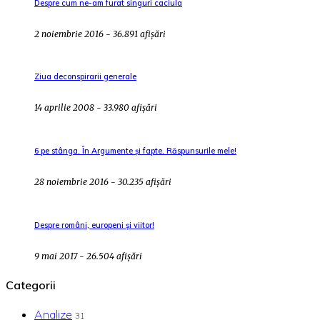
Despre cum ne-am furat singuri caciula
2 noiembrie 2016 - 36.891 afișări
Ziua deconspirarii generale
14 aprilie 2008 - 33.980 afișări
6 pe stânga. În Argumente și fapte. Răspunsurile mele!
28 noiembrie 2016 - 30.235 afișări
Despre români, europeni și viitor!
9 mai 2017 - 26.504 afișări
Categorii
Analize
31