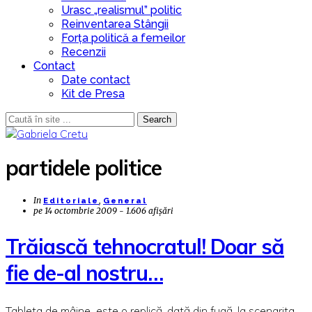
Urasc „realismul” politic
Reinventarea Stângii
Forța politică a femeilor
Recenzii
Contact
Date contact
Kit de Presa
Search
partidele politice
In
,
Editoriale
General
pe
14 octombrie 2009 - 1.606 afișări
Trăiască tehnocratul! Doar să
fie de-al nostru…
Tableta de mâine este o replică, dată din fugă, la scenarita