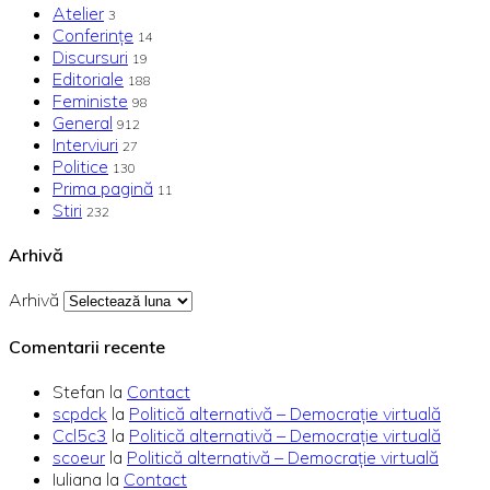
Atelier
3
Conferințe
14
Discursuri
19
Editoriale
188
Feministe
98
General
912
Interviuri
27
Politice
130
Prima pagină
11
Stiri
232
Arhivă
Arhivă
Comentarii recente
Stefan
la
Contact
scpdck
la
Politică alternativă – Democraţie virtuală
Ccl5c3
la
Politică alternativă – Democraţie virtuală
scoeur
la
Politică alternativă – Democraţie virtuală
Iuliana
la
Contact