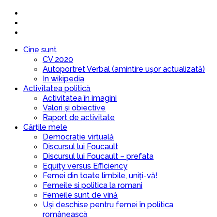
Cine sunt
CV 2020
Autoportret Verbal (amintire ușor actualizată)
In wikipedia
Activitatea politică
Activitatea în imagini
Valori și obiective
Raport de activitate
Cărțile mele
Democrație virtuală
Discursul lui Foucault
Discursul lui Foucault – prefata
Equity versus Efficiency
Femei din toate limbile, uniți-vă!
Femeile si politica la romani
Femeile sunt de vină
Uși deschise pentru femei în politica
românească