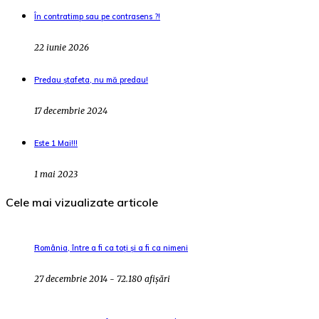
În contratimp sau pe contrasens ?!
22 iunie 2026
Predau ștafeta, nu mă predau!
17 decembrie 2024
Este 1 Mai!!!
1 mai 2023
Cele mai vizualizate articole
România, între a fi ca toți și a fi ca nimeni
27 decembrie 2014 - 72.180 afișări