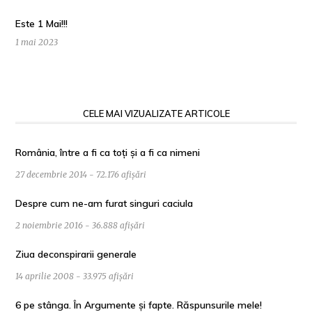
Este 1 Mai!!!
1 mai 2023
CELE MAI VIZUALIZATE ARTICOLE
România, între a fi ca toți și a fi ca nimeni
27 decembrie 2014 - 72.176 afișări
Despre cum ne-am furat singuri caciula
2 noiembrie 2016 - 36.888 afișări
Ziua deconspirarii generale
14 aprilie 2008 - 33.975 afișări
6 pe stânga. În Argumente și fapte. Răspunsurile mele!