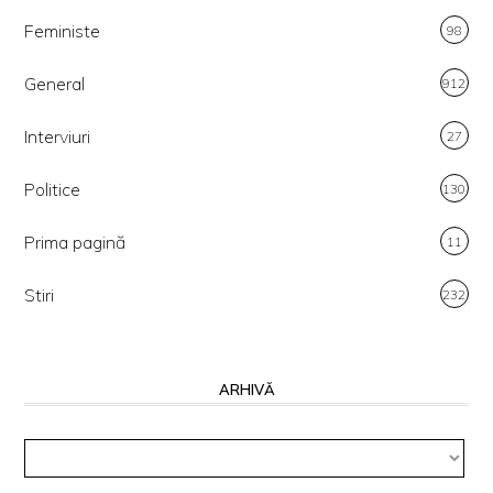
Feministe
98
General
912
Interviuri
27
Politice
130
Prima pagină
11
Stiri
232
ARHIVĂ
Arhivă