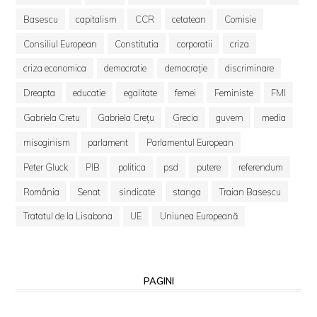
Basescu
capitalism
CCR
cetatean
Comisie
Consiliul European
Constitutia
corporatii
criza
criza economica
democratie
democrație
discriminare
Dreapta
educatie
egalitate
femei
Feministe
FMI
Gabriela Cretu
Gabriela Crețu
Grecia
guvern
media
misoginism
parlament
Parlamentul European
Peter Gluck
PIB
politica
psd
putere
referendum
România
Senat
sindicate
stanga
Traian Basescu
Tratatul de la Lisabona
UE
Uniunea Europeană
PAGINI