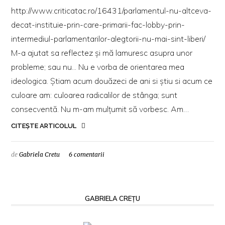
http://www.criticatac.ro/16431/parlamentul-nu-altceva-
decat-instituie-prin-care-primarii-fac-lobby-prin-
intermediul-parlamentarilor-alegtorii-nu-mai-sint-liberi/
M-a ajutat sa reflectez și mă lamuresc asupra unor
probleme; sau nu... Nu e vorba de orientarea mea
ideologica. Știam acum douăzeci de ani si știu si acum ce
culoare am: culoarea radicalilor de stânga; sunt
consecventă. Nu m-am mulțumit să vorbesc. Am…
CITEȘTE ARTICOLUL
de
Gabriela Cretu
6 comentarii
GABRIELA CREȚU