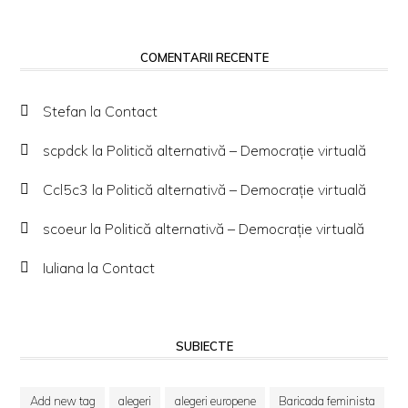
COMENTARII RECENTE
Stefan
la
Contact
scpdck
la
Politică alternativă – Democraţie virtuală
Ccl5c3
la
Politică alternativă – Democraţie virtuală
scoeur
la
Politică alternativă – Democraţie virtuală
Iuliana
la
Contact
SUBIECTE
Add new tag
alegeri
alegeri europene
Baricada feminista