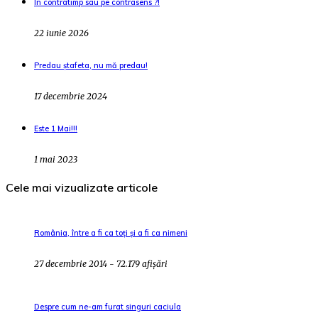
În contratimp sau pe contrasens ?!
22 iunie 2026
Predau ștafeta, nu mă predau!
17 decembrie 2024
Este 1 Mai!!!
1 mai 2023
Cele mai vizualizate articole
România, între a fi ca toți și a fi ca nimeni
27 decembrie 2014 - 72.179 afișări
Despre cum ne-am furat singuri caciula