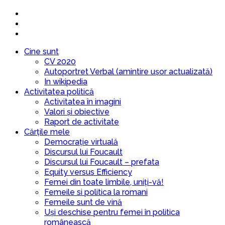
Cine sunt
CV 2020
Autoportret Verbal (amintire ușor actualizată)
In wikipedia
Activitatea politică
Activitatea în imagini
Valori și obiective
Raport de activitate
Cărțile mele
Democrație virtuală
Discursul lui Foucault
Discursul lui Foucault – prefata
Equity versus Efficiency
Femei din toate limbile, uniți-vă!
Femeile si politica la romani
Femeile sunt de vină
Uși deschise pentru femei în politica
românească