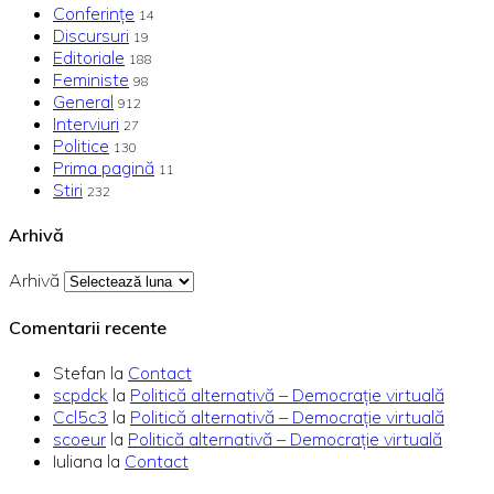
Conferințe
14
Discursuri
19
Editoriale
188
Feministe
98
General
912
Interviuri
27
Politice
130
Prima pagină
11
Stiri
232
Arhivă
Arhivă
Comentarii recente
Stefan
la
Contact
scpdck
la
Politică alternativă – Democraţie virtuală
Ccl5c3
la
Politică alternativă – Democraţie virtuală
scoeur
la
Politică alternativă – Democraţie virtuală
Iuliana
la
Contact