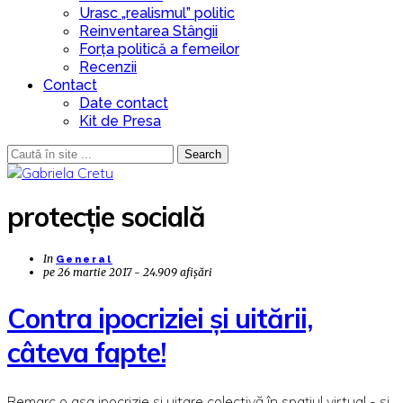
Urasc „realismul” politic
Reinventarea Stângii
Forța politică a femeilor
Recenzii
Contact
Date contact
Kit de Presa
Search
protecție socială
In
General
pe
26 martie 2017 - 24.909 afișări
Contra ipocriziei și uitării,
câteva fapte!
Remarc o așa ipocrizie și uitare colectivă în spațiul virtual - și