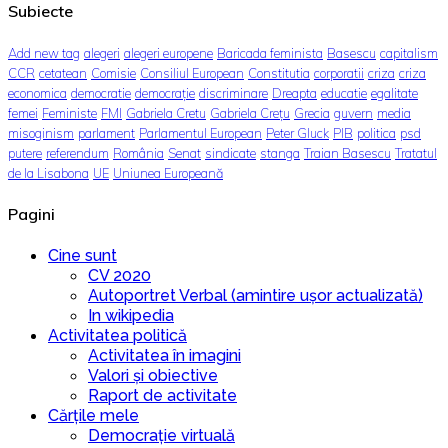
Subiecte
Add new tag
alegeri
alegeri europene
Baricada feminista
Basescu
capitalism
CCR
cetatean
Comisie
Consiliul European
Constitutia
corporatii
criza
criza
economica
democratie
democrație
discriminare
Dreapta
educatie
egalitate
femei
Feministe
FMI
Gabriela Cretu
Gabriela Crețu
Grecia
guvern
media
misoginism
parlament
Parlamentul European
Peter Gluck
PIB
politica
psd
putere
referendum
România
Senat
sindicate
stanga
Traian Basescu
Tratatul
de la Lisabona
UE
Uniunea Europeană
Pagini
Cine sunt
CV 2020
Autoportret Verbal (amintire ușor actualizată)
In wikipedia
Activitatea politică
Activitatea în imagini
Valori și obiective
Raport de activitate
Cărțile mele
Democrație virtuală