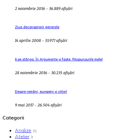
2 noiembrie 2016 - 36.889 afișări
Ziua deconspirarii generale
14 aprilie 2008 - 33.977 afișări
6 pe stânga. În Argumente și fapte. Răspunsurile mele!
28 noiembrie 2016 - 30.235 afișări
Despre români, europeni și viitor!
9 mai 2017 - 26.504 afișări
Categorii
Analize
31
Atelier
3