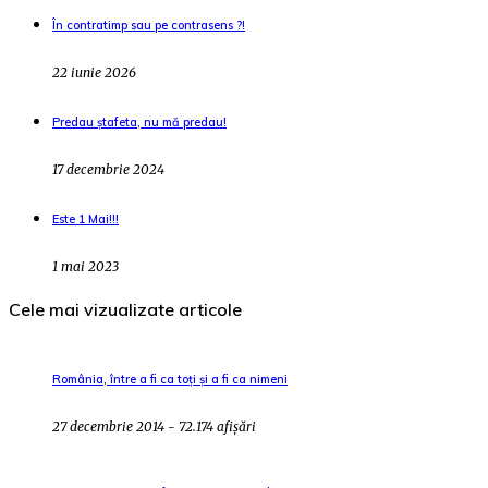
În contratimp sau pe contrasens ?!
22 iunie 2026
Predau ștafeta, nu mă predau!
17 decembrie 2024
Este 1 Mai!!!
1 mai 2023
Cele mai vizualizate articole
România, între a fi ca toți și a fi ca nimeni
27 decembrie 2014 - 72.174 afișări