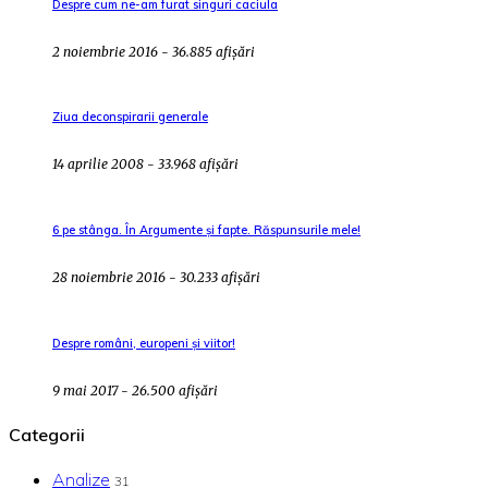
Despre cum ne-am furat singuri caciula
2 noiembrie 2016 - 36.885 afișări
Ziua deconspirarii generale
14 aprilie 2008 - 33.968 afișări
6 pe stânga. În Argumente și fapte. Răspunsurile mele!
28 noiembrie 2016 - 30.233 afișări
Despre români, europeni și viitor!
9 mai 2017 - 26.500 afișări
Categorii
Analize
31