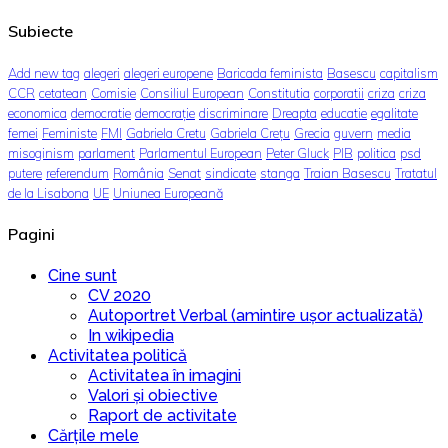
Subiecte
Add new tag
alegeri
alegeri europene
Baricada feminista
Basescu
capitalism
CCR
cetatean
Comisie
Consiliul European
Constitutia
corporatii
criza
criza
economica
democratie
democrație
discriminare
Dreapta
educatie
egalitate
femei
Feministe
FMI
Gabriela Cretu
Gabriela Crețu
Grecia
guvern
media
misoginism
parlament
Parlamentul European
Peter Gluck
PIB
politica
psd
putere
referendum
România
Senat
sindicate
stanga
Traian Basescu
Tratatul
de la Lisabona
UE
Uniunea Europeană
Pagini
Cine sunt
CV 2020
Autoportret Verbal (amintire ușor actualizată)
In wikipedia
Activitatea politică
Activitatea în imagini
Valori și obiective
Raport de activitate
Cărțile mele