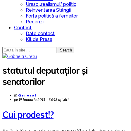
Urasc „realismul” politic
Reinventarea Stângii
Forța politică a femeilor
Recenzii
Contact
Date contact
Kit de Presa
Search
statutul deputaților și
senatorilor
In
General
pe
19 ianuarie 2013 - 3.648 afișări
Cui prodest!?
Am în față proiectul de modificare a Statutului deputaților și