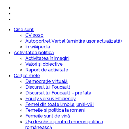
Cine sunt
CV 2020
Autoportret Verbal (amintire ușor actualizată)
In wikipedia
Activitatea politică
Activitatea în imagini
Valori și obiective
Raport de activitate
Cărțile mele
Democrație virtuală
Discursul lui Foucault
Discursul lui Foucault – prefata
Equity versus Efficiency
Femei din toate limbile, uniți-vă!
Femeile si politica la romani
Femeile sunt de vină
Uși deschise pentru femei în politica
românească