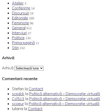
Atelier
3
Conferințe
14
Discursuri
19
Editoriale
188
Feministe
98
General
912
Interviuri
27
Politice
130
Prima pagină
11
Stiri
232
Arhivă
Arhivă
Comentarii recente
Stefan
la
Contact
scpdck
la
Politică alternativă – Democraţie virtuală
Ccl5c3
la
Politică alternativă – Democraţie virtuală
scoeur
la
Politică alternativă – Democraţie virtuală
Iuliana
la
Contact