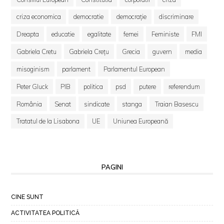
criza economica
democratie
democrație
discriminare
Dreapta
educatie
egalitate
femei
Feministe
FMI
Gabriela Cretu
Gabriela Crețu
Grecia
guvern
media
misoginism
parlament
Parlamentul European
Peter Gluck
PIB
politica
psd
putere
referendum
România
Senat
sindicate
stanga
Traian Basescu
Tratatul de la Lisabona
UE
Uniunea Europeană
PAGINI
CINE SUNT
ACTIVITATEA POLITICĂ