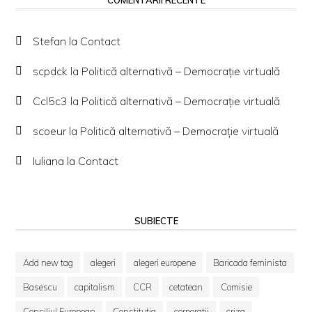
Stefan
la
Contact
scpdck
la
Politică alternativă – Democraţie virtuală
Ccl5c3
la
Politică alternativă – Democraţie virtuală
scoeur
la
Politică alternativă – Democraţie virtuală
Iuliana
la
Contact
SUBIECTE
Add new tag
alegeri
alegeri europene
Baricada feminista
Basescu
capitalism
CCR
cetatean
Comisie
Consiliul European
Constitutia
corporatii
criza