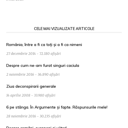
CELE MAI VIZUALIZATE ARTICOLE
România, între a fi ca toți și a fi ca nimeni
27 decembrie 2014 - 72.180 afișări
Despre cum ne-am furat singuri caciula
2 noiembrie 2016 - 36.890 afișări
Ziua deconspirarii generale
14 aprilie 2008 - 33.980 afișări
6 pe stânga. În Argumente și fapte. Răspunsurile mele!
28 noiembrie 2016 - 30.235 afișări
Despre români, europeni și viitor!