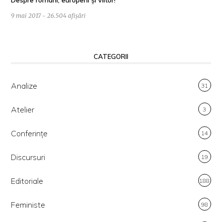
9 mai 2017 - 26.504 afișări
CATEGORII
Analize
31
Atelier
3
Conferințe
14
Discursuri
19
Editoriale
188
Feministe
98