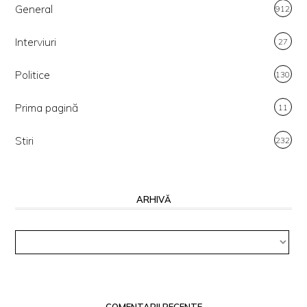
General
912
Interviuri
27
Politice
130
Prima pagină
11
Stiri
232
ARHIVĂ
Arhivă
COMENTARII RECENTE