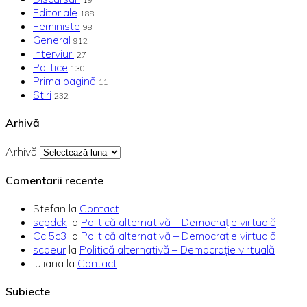
Editoriale
188
Feministe
98
General
912
Interviuri
27
Politice
130
Prima pagină
11
Stiri
232
Arhivă
Arhivă
Comentarii recente
Stefan
la
Contact
scpdck
la
Politică alternativă – Democraţie virtuală
Ccl5c3
la
Politică alternativă – Democraţie virtuală
scoeur
la
Politică alternativă – Democraţie virtuală
Iuliana
la
Contact
Subiecte