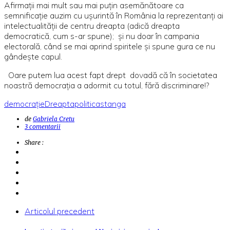
Afirmații mai mult sau mai puțin asemănătoare ca
semnificație auzim cu ușurintă în România la reprezentanți ai
intelectualității de centru dreapta (adică dreapta
democratică, cum s-ar spune); și nu doar în campania
electorală, când se mai aprind spiritele și spune gura ce nu
gândește capul.
Oare putem lua acest fapt drept dovadă că în societatea
noastră democrația a adormit cu totul, fără discriminare!?
democrație
Dreapta
politica
stanga
de
Gabriela Cretu
3 comentarii
Share :
Articolul precedent