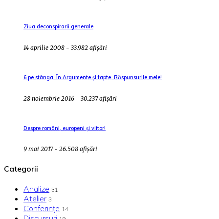
Ziua deconspirarii generale
14 aprilie 2008 - 33.982 afișări
6 pe stânga. În Argumente și fapte. Răspunsurile mele!
28 noiembrie 2016 - 30.237 afișări
Despre români, europeni și viitor!
9 mai 2017 - 26.508 afișări
Categorii
Analize
31
Atelier
3
Conferințe
14
Discursuri
19