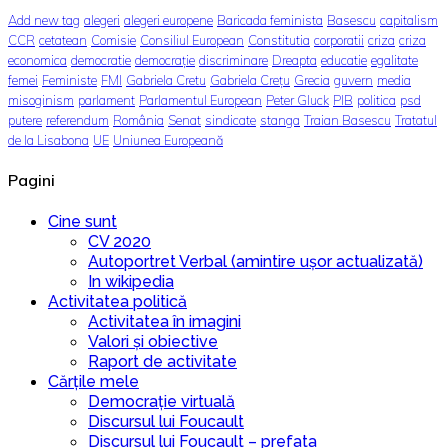
Add new tag
alegeri
alegeri europene
Baricada feminista
Basescu
capitalism
CCR
cetatean
Comisie
Consiliul European
Constitutia
corporatii
criza
criza
economica
democratie
democrație
discriminare
Dreapta
educatie
egalitate
femei
Feministe
FMI
Gabriela Cretu
Gabriela Crețu
Grecia
guvern
media
misoginism
parlament
Parlamentul European
Peter Gluck
PIB
politica
psd
putere
referendum
România
Senat
sindicate
stanga
Traian Basescu
Tratatul
de la Lisabona
UE
Uniunea Europeană
Pagini
Cine sunt
CV 2020
Autoportret Verbal (amintire ușor actualizată)
In wikipedia
Activitatea politică
Activitatea în imagini
Valori și obiective
Raport de activitate
Cărțile mele
Democrație virtuală
Discursul lui Foucault
Discursul lui Foucault – prefata