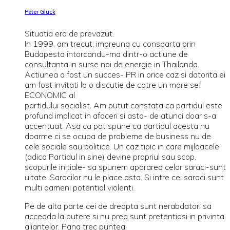
Peter Gluck
Situatia era de prevazut.
In 1999, am trecut, impreuna cu consoarta prin
Budapesta intorcandu-ma dintr-o actiune de
consultanta in surse noi de energie in Thailanda.
Actiunea a fost un succes- PR in orice caz si datorita ei
am fost invitati la o discutie de catre un mare sef
ECONOMIC al
partidului socialist. Am putut constata ca partidul este
profund implicat in afaceri si asta- de atunci doar s-a
accentuat. Asa ca pot spune ca partidul acesta nu
doarme ci se ocupa de probleme de business nu de
cele sociale sau politice. Un caz tipic in care mijloacele
(adica Partidul in sine) devine propriul sau scop,
scopurile initiale- sa spunem apararea celor saraci-sunt
uitate. Saracilor nu le place asta. Si intre cei saraci sunt
multi oameni potential violenti.
Pe de alta parte cei de dreapta sunt nerabdatori sa
acceada la putere si nu prea sunt pretentiosi in privinta
aliantelor. Pana trec puntea.