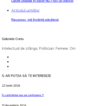
Lasati utopiile in pace! Nu-i nici un pericol
Articolul următor
Recunosc, mă încântă păcătoșii
Gabriela Cretu
Intelectual de stânga. Politician. Femeie. Om
S-AR PUTEA SĂ TE INTERESEZE
22 iunie 2026
În contratimp sau pe contrasens ?!
17 decembrie 2024