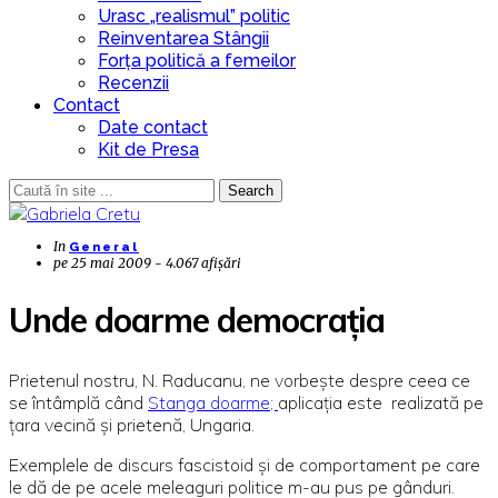
Urasc „realismul” politic
Reinventarea Stângii
Forța politică a femeilor
Recenzii
Contact
Date contact
Kit de Presa
Search
In
General
pe
25 mai 2009 - 4.067 afișări
Unde doarme democrația
Prietenul nostru, N. Raducanu, ne vorbește despre ceea ce
se întâmplă când
Stanga doarme;
aplicația este realizată pe
țara vecină și prietenă, Ungaria.
Exemplele de discurs fascistoid și de comportament pe care
le dă de pe acele meleaguri politice m-au pus pe gânduri.