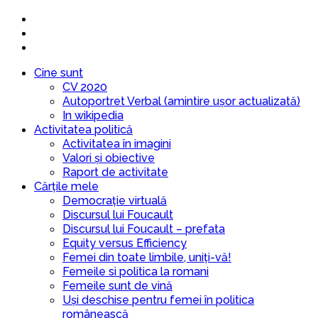
Cine sunt
CV 2020
Autoportret Verbal (amintire ușor actualizată)
In wikipedia
Activitatea politică
Activitatea în imagini
Valori și obiective
Raport de activitate
Cărțile mele
Democrație virtuală
Discursul lui Foucault
Discursul lui Foucault – prefata
Equity versus Efficiency
Femei din toate limbile, uniți-vă!
Femeile si politica la romani
Femeile sunt de vină
Uși deschise pentru femei în politica
românească