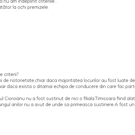
 nu am îndeplinit criteriile…
ător la ochi premizele.
 criterii?
ii de notorietate,chiar daca majoritatea locurilor au fost luate d
iar daca exista o ditamai echipa de conducere din care fac part
ul Cioroianu nu a fost sustinut de nici o filiala,Timisoara fiind 
lungul anilor nu a avut de unde sa primeasca sustinere.A fost un 