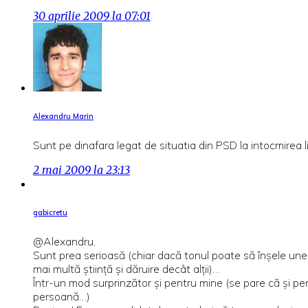
30 aprilie 2009 la 07:01
Alexandru Marin
Sunt pe dinafara legat de situatia din PSD la intocmirea l
2 mai 2009 la 23:13
gabicretu
@Alexandru,
Sunt prea serioasă (chiar dacă tonul poate să înșele uneor
mai multă știință și dăruire decât alții)…
Într-un mod surprinzător și pentru mine (se pare că și pen
persoană…)