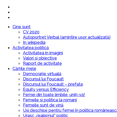
Cine sunt
CV 2020
Autoportret Verbal (amintire ușor actualizată)
In wikipedia
Activitatea politică
Activitatea în imagini
Valori și obiective
Raport de activitate
Cărțile mele
Democrație virtuală
Discursul lui Foucault
Discursul lui Foucault – prefata
Equity versus Efficiency
Femei din toate limbile, uniți-vă!
Femeile si politica la romani
Femeile sunt de vină
Uși deschise pentru femei în politica româneasc
Urasc „realismul” politic