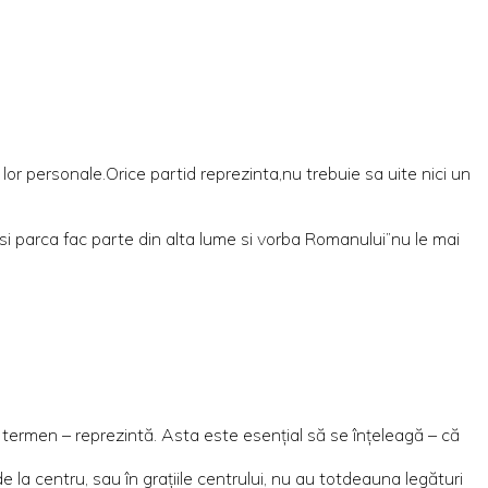
lor personale.Orice partid reprezinta,nu trebuie sa uite nici un
esi parca fac parte din alta lume si vorba Romanului”nu le mai
 termen – reprezintă. Asta este esenţial să se înţeleagă – că
de la centru, sau în graţiile centrului, nu au totdeauna legături