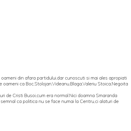
e oameni din afara partidului,dar cunoscuti si mai ales apropiati
e oameni ca Boc,Stolojan,Videanu,Blaga,Valeriu Stoica,Negoita
alaturi de Cristi Busoi,cum era normal.Nici doamna Smaranda
semnal ca politica nu se face numai la Centru,ci alaturi de