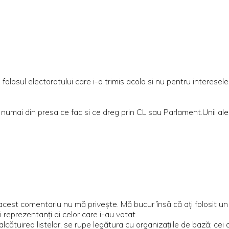
losul electoratului care i-a trimis acolo si nu pentru interesele 
le numai din presa ce fac si ce dreg prin CL sau Parlament.Unii al
cest comentariu nu mă priveşte. Mă bucur însă că aţi folosit un
 ci reprezentanţi ai celor care i-au votat.
lcătuirea listelor, se rupe legătura cu organizaţiile de bază; cei 