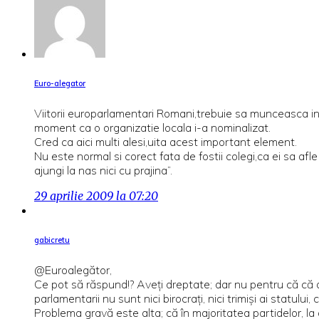
Euro-alegator
Viitorii europarlamentari Romani,trebuie sa munceasca in fo
moment ca o organizatie locala i-a nominalizat.
Cred ca aici multi alesi,uita acest important element.
Nu este normal si corect fata de fostii colegi,ca ei sa af
ajungi la nas nici cu prajina”.
29 aprilie 2009 la 07:20
gabicretu
@Euroalegător,
Ce pot să răspund!? Aveţi dreptate; dar nu pentru că că a
parlamentarii nu sunt nici birocraţi, nici trimişi ai statului,
Problema gravă este alta; că în majoritatea partidelor, la a