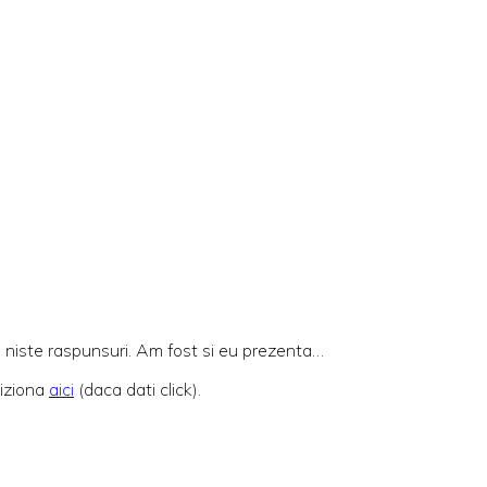
zi niste raspunsuri. Am fost si eu prezenta…
viziona
aici
(daca dati click).