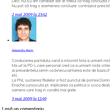
Deci, nu! Eu am candidat dar ar trebui să trag concluzia că
Nu pot să trag o asemenea concluzie; contrazice prea băt
2 mai 2009 la 23:42
Alexandru Marin
Conducerea partidului cand a intocmit lista a urmarit niste
Ma uit la PD-L,care personal cred ca a urmarit niste criter
ai presedintelui,semn ca binecuvantarea este de baza,ch
etc.
La PNL sustierea filialelor a fost punctul de pornire.Domn
Enache,cunoscuta pt. implicarea sa politica si civica dea
oamenii care trag in conditii mai grele.
3 mai 2009 la 12:49
Lasă un comentariu