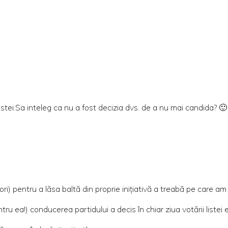
istei.Sa inteleg ca nu a fost decizia dvs. de a nu mai candida? 🙂
i) pentru a lăsa baltă din proprie inițiativă a treabă pe care am 
tru ea!) conducerea partidului a decis în chiar ziua votării liste