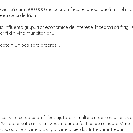
eziuntă cam 500.000 de locuitori fiecare, presa joacă un rol impor
ceea ce ai de făcut…
 influenţa grupurilor economice de interese, încearcă să fragilize
r fi din vina muncitorilor…
u poate fi un pas spre progres…
onvins ca daca ati fi fost ajutata in multe din demersurile Dv.alt
.Am observat cum v-ati zbatut,dar ati fost lasata singura.Mare p
scopurile si cine a cistigat,cine a pierdut?Intrebari,intrebari…..!