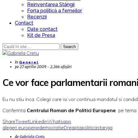
Reinventarea Stângii
Forța politică a femeilor
Recenzii
Contact
Date contact
Kit de Presa
Search
In
General
pe
27 aprilie 2009 - 2.266 afișări
Ce vor face parlamentarii romani 
Eu nu stiu inca. Colegii care isi vor continua mandatul si cand
Conferinta
Centrului Roman de Politici Europene
pe tema 
Share
Tweet
Linkedin
Whatsapp
alegeri europene
democratie
Dreapta
politica
stanga
de
Gabriela Cretu