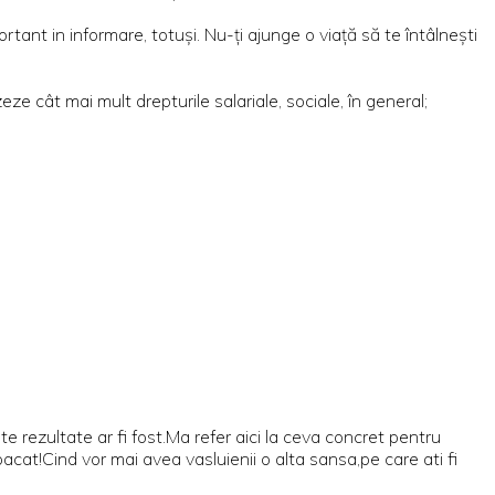
tant in informare, totuşi. Nu-ţi ajunge o viaţă să te întâlneşti
ze cât mai mult drepturile salariale, sociale, în general;
e rezultate ar fi fost.Ma refer aici la ceva concret pentru
acat!Cind vor mai avea vasluienii o alta sansa,pe care ati fi