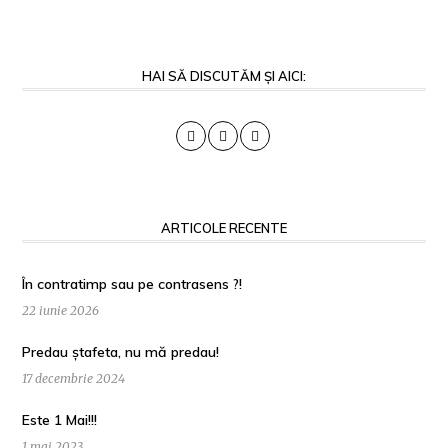
HAI SĂ DISCUTĂM ȘI AICI:
ARTICOLE RECENTE
În contratimp sau pe contrasens ?!
22 iunie 2026
Predau ștafeta, nu mă predau!
17 decembrie 2024
Este 1 Mai!!!
1 mai 2023