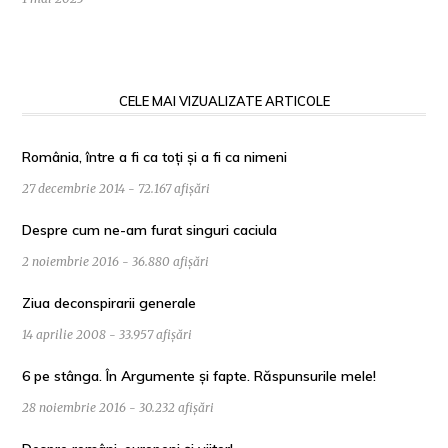
CELE MAI VIZUALIZATE ARTICOLE
România, între a fi ca toți și a fi ca nimeni
27 decembrie 2014 - 72.167 afișări
Despre cum ne-am furat singuri caciula
2 noiembrie 2016 - 36.880 afișări
Ziua deconspirarii generale
14 aprilie 2008 - 33.957 afișări
6 pe stânga. În Argumente și fapte. Răspunsurile mele!
28 noiembrie 2016 - 30.232 afișări