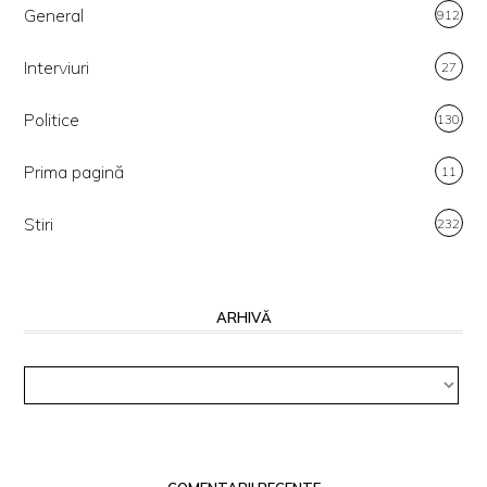
General
912
Interviuri
27
Politice
130
Prima pagină
11
Stiri
232
ARHIVĂ
Arhivă