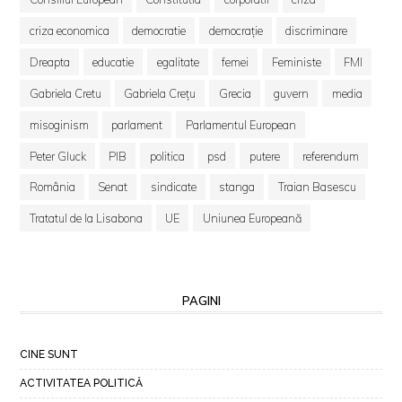
criza economica
democratie
democrație
discriminare
Dreapta
educatie
egalitate
femei
Feministe
FMI
Gabriela Cretu
Gabriela Crețu
Grecia
guvern
media
misoginism
parlament
Parlamentul European
Peter Gluck
PIB
politica
psd
putere
referendum
România
Senat
sindicate
stanga
Traian Basescu
Tratatul de la Lisabona
UE
Uniunea Europeană
PAGINI
CINE SUNT
ACTIVITATEA POLITICĂ