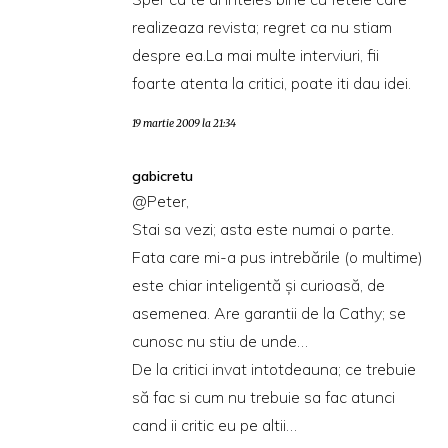
realizeaza revista; regret ca nu stiam
despre ea.La mai multe interviuri, fii
foarte atenta la critici, poate iti dau idei.
19 martie 2009 la 21:34
gabicretu
@Peter,
Stai sa vezi; asta este numai o parte.
Fata care mi-a pus intrebările (o multime)
este chiar inteligentă și curioasă, de
asemenea. Are garantii de la Cathy; se
cunosc nu stiu de unde…
De la critici invat intotdeauna; ce trebuie
să fac si cum nu trebuie sa fac atunci
cand ii critic eu pe altii…