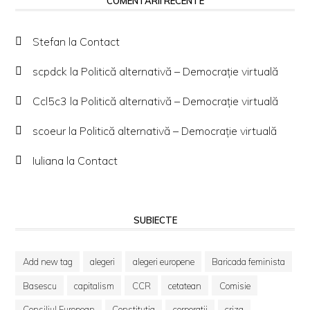
COMENTARII RECENTE
Stefan
la
Contact
scpdck
la
Politică alternativă – Democraţie virtuală
Ccl5c3
la
Politică alternativă – Democraţie virtuală
scoeur
la
Politică alternativă – Democraţie virtuală
Iuliana
la
Contact
SUBIECTE
Add new tag
alegeri
alegeri europene
Baricada feminista
Basescu
capitalism
CCR
cetatean
Comisie
Consiliul European
Constitutia
corporatii
criza