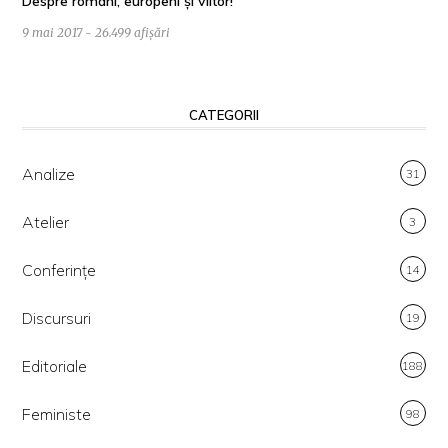
Despre români, europeni și viitor!
9 mai 2017 - 26.499 afișări
CATEGORII
Analize
31
Atelier
3
Conferințe
14
Discursuri
19
Editoriale
188
Feministe
98