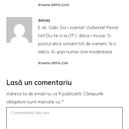
19 martie 2009 la 22:40
doinaş
E ok, Gabi. Da-i inainte! Vorbeste! Peste
tot! Du-te si la OTV, daca-i musai. Si
postul ala e urmarit tot de oameni, la o
adica. Ai grija numai cine modereaza.
19 martie 2009 la 23:16
Lasă un comentariu
Adresa ta de email nu va fi publicată.
Câmpurile
obligatorii sunt marcate cu
*