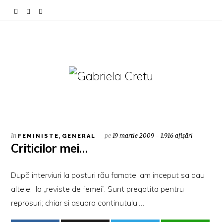
In
,
pe
19 martie 2009 - 1.916 afișări
FEMINISTE
GENERAL
Criticilor mei…
După interviuri la posturi rău famate, am inceput sa dau
altele
, la „reviste de femei”. Sunt pregatita pentru
reprosuri; chiar si asupra continutului…