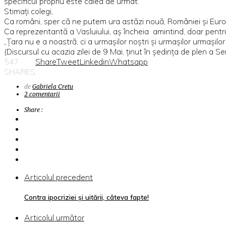
specificul propriu este calea de urmat.
Stimați colegi,
Ca români, sper că ne putem ura astăzi nouă, României și Europe
Ca reprezentantă a Vasluiului, aș încheia amintind, doar pentru
„Țara nu e a noastră, ci a urmașilor noștri și urmașilor urmașilor
(Discursul cu acazia zilei de 9 Mai, ținut în ședința de plen a 
547
Share
Tweet
Linkedin
Whatsapp
SHARES
de
Gabriela Cretu
2 comentarii
Share :
Articolul precedent
Contra ipocriziei și uitării, câteva fapte!
Articolul următor