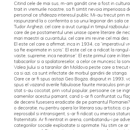
Citind cele de mai sus, m-am gandit cine a fost in cultura
trait in vremurile noastre, sa fi simtit nevoia imperioasa
personal ce sfideaza interesul public. Mi-au trecut prin min
raspunzand la o conferinta a sa unui legionar din sala ce r
Tudor Arghezi, cel care a avut curajul in timpul razboiul
care de pe postamentul unei uriase opere literare de neclin
mari maestri ai cuvantului, cel care imi revine cel mai de
El este cel care a afirmat, inca in 1934, ca “imperativul v
sa fie exprimate in scris”. El este cel ce a ridicat la rangul
vaste, supreme, inca neatinse”. El este primul care in liter
tabacarilor si a spalatoreselor, a celor ce muncesc la sonde
Valea Jiului si a taranilor din Moldova peste care a trecu
ca si azi, ca sunt infectate de morbul gandirii de stanga.
Oare ce ar fi spus astazi Geo Bogza, disparut in 1993, va
spus el vazand averile fabuloase faurite miraculos prin pr
stat s-au cocotat, prin votul popular, persoane ce se ingrije
oamenilor acestui pamant, cand s-ar fi confruntat cu flagelu
de decenii fusesera eradicate de pe pamantul Romaniei? Si,
o decoratie, nu pentru opera lor literara sau artistica, ci
ireprosabil si intransigent, s-ar fi ridicat cu imensa statura 
fraternitatii. Ar fi reintrat in arena, combatandu-i pe adve
categoriilor sociale exploatate si oprimate. Nu stim ce ar