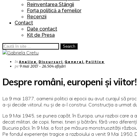
Reinventarea Stângii
Forța politică a femeilor
Recenzii
Contact
Date contact
Kit de Presa
Search
In
,
,
,
Analize
Discursuri
General
Politice
pe
9 mai 2017 - 26.504 afișări
Despre români, europeni și viitor!
La 9 mai 1877, oamenii politici ai epocii au avut curajul să p
a-și decide viitorul; nu și de a-l construi. Construcția a urmat du
La 9 Mai 1945, se punea capăt, în Europa, unui razboi care a arăta
decat militari, de copii, femei, tineri și bătrâni, fără vreo dife
Bucuria păcii, în 9 Mai, a fost pe măsura monstruozității războiu
Pe fondul experienței tragice a razboiului a venit 9 Mai 1950,