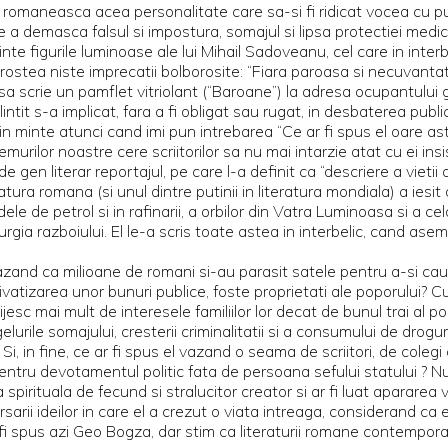
 romaneasca acea personalitate care sa-si fi ridicat vocea cu pute
 de a demasca falsul si impostura, somajul si lipsa protectiei med
te figurile luminoase ale lui Mihail Sadoveanu, cel care in interbe
ostea niste imprecatii bolborosite: “Fiara paroasa si necuvantatoar
ui sa scrie un pamflet vitriolant (“Baroane”) la adresa ocupantul
tit s-a implicat, fara a fi obligat sau rugat, in desbaterea publi
s in minte atunci cand imi pun intrebarea “Ce ar fi spus el oare a
remurilor noastre cere scriitorilor sa nu mai intarzie atat cu ei i
 de gen literar reportajul, pe care l-a definit ca “descriere a vieti
atura romana (si unul dintre putinii in literatura mondiala) a iesi
le de petrol si in rafinarii, a orbilor din Vatra Luminoasa si a celo
t urgia razboiului. El le-a scris toate astea in interbelic, cand 
zand ca milioane de romani si-au parasit satele pentru a-si cauta
ivatizarea unor bunuri publice, foste proprietati ale poporului? Cu
sc mai mult de interesele familiilor lor decat de bunul trai al popul
rile somajului, cresterii criminalitatii si a consumului de droguri,
 in fine, ce ar fi spus el vazand o seama de scriitori, de colegi
 pentru devotamentul politic fata de persoana sefului statului ? N
spirituala de fecund si stralucitor creator si ar fi luat apararea vechi
rsarii ideilor in care el a crezut o viata intreaga, considerand ca 
 fi spus azi Geo Bogza, dar stim ca literaturii romane contemporat