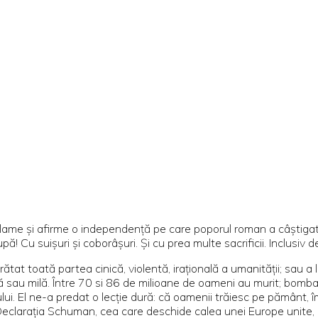
roclame și afirme o independență pe care poporul roman a câștiga
pă! Cu suișuri și coborâșuri. Și cu prea multe sacrificii. Inclusiv d
t toată partea cinică, violentă, irațională a umanității; sau a lider
rență sau milă. Între 70 si 86 de milioane de oameni au murit; bomb
lui. El ne-a predat o lecție dură: că oamenii trăiesc pe pământ, îm
 Declarația Schuman, cea care deschide calea unei Europe unite,