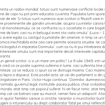
nta un razboi mondial, totusi sunt numeroase conflicte locale sang
ne de copii nu pot primi educatia cuvenita. Populatia lumii spore
 de ele. Si totusi sunt numerosi acei scriitori si filozofi care in tr
 proeminente ale gandirii universale, asupra cuvintelor carora t
 al monoteismului, ce se confrunta cu o societate in care bogatii d
acomie de bani, caci nu in belsugul averii sta viata omului” (Luca
 o avere egala cu castigul a jumatate din omenire, in timp ce un m
ica inechitabila este cea care permite aceasta situatie. Iar cand 
a bogatul in imparatia Domnului”, cum sa nu iti pui intrebarea dac
Interesele omului sunt mai importante decat interesele capitalul
oranta .
 genial scriitor, ci si un mare om politic?. La 9 iulie 1949, intr-
e cred ca se poate suprima suferina in lume, caci suferinta tine d
iteze, sa se reduca, ci spun sa se distruga mizeria. Caci mizeria
i lepra a disparut. Este posibil asta, iar cei din parlament si d
strigatoare in Paris, Victor Hugo continua: “Domnilor, dumneavoas
ala, guvernul legal, institutiile, pacea publica, chiar civilizatia.
 morala, atat timp cat poporul sufera!. N-ati facut nimic, atat t
timp cat cei batrani care au muncit, raman fara un adapost!. Ata
jutor familiilor sarace si cinstite, taranilor si muncitorilor buni
ugerii si intunericului au drept colaborator fatal pe omul nefericit!