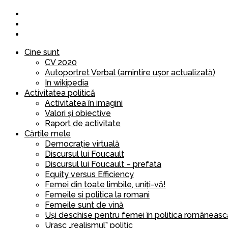
Cine sunt
CV 2020
Autoportret Verbal (amintire ușor actualizată)
In wikipedia
Activitatea politică
Activitatea în imagini
Valori și obiective
Raport de activitate
Cărțile mele
Democrație virtuală
Discursul lui Foucault
Discursul lui Foucault – prefata
Equity versus Efficiency
Femei din toate limbile, uniți-vă!
Femeile si politica la romani
Femeile sunt de vină
Uși deschise pentru femei în politica româneasc
Urasc „realismul” politic