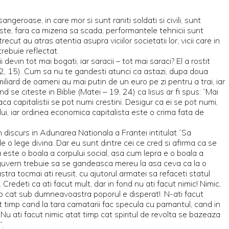
eroase, in care mor si sunt raniti soldati si civili, sunt
ste, fara ca mizeria sa scada, performantele tehnicii sunt
ecut au atras atentia asupra viciilor societatii lor, vicii care in
rebuie reflectat.
evin tot mai bogati, iar saracii – tot mai saraci? El a rostit
 – 12, 15). Cum sa nu te gandesti atunci ca astazi, dupa doua
iliard de oameni au mai putin de un euro pe zi pentru a trai, iar
se citeste in Biblie (Matei – 19, 24) ca Iisus ar fi spus: “Mai
a capitalistii se pot numi crestini. Desigur ca ei se pot numi,
ui, iar ordinea economica capitalista este o crima fata de
un discurs in Adunarea Nationala a Frantei intitulat “Sa
e o lege divina. Dar eu sunt dintre cei ce cred si afirma ca se
 este o boala a corpului social, asa cum lepra e o boala a
in guvern trebuie sa se gandeasca mereu la asa ceva ca la o
tra tocmai ati reusit, cu ajutorul armatei sa refaceti statul
 Credeti ca ati facut mult, dar in fond nu ati facut nimic! Nimic,
imp cat sub dumneavoastra poporul e disperat!. N-ati facut
t timp cand la tara camatarii fac specula cu pamantul, cand in
! Nu ati facut nimic atat timp cat spiritul de revolta se bazeaza
”.