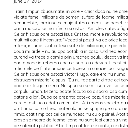
June 27, 2014
Traim timpuri zbuciumate, in care – chiar daca nu ne ameni
violate femei, milioane de oameni sufera de foame, milioa
remarcabile, fara insa ca majoritatea omenirii sa beneficieze
buna masura se manifesta si astazi. Am ales cateva figure
Ce ar fi spus oare astazi Iisus Cristos, marele revolutionar
multimii care il inconjura: “Vedeti si paziti-va de orice l
milenii, in lume sunt cateva sute de miliardari, ce poseda
doua miliarde – nu au apa potabila in casa. Ordinea econom
curand va trece o camila prin urechea acului, decat va intr
dar ramane intrebarea daca ei sunt cu adevarat crestini. 
miliardele de fiinte umane ce traiesc in saracie, boli si ign
Ce ar fi spus oare astazi Victor Hugo, care era nu numai un
distrugem mizeria” a spus: “Eu nu fac parte dintre cei car
poate distruge mizeria. Nu spun sa se micsoreze, sa se lim
corpului uman. Mizeria poate facuta sa dispara, asa cum s
datorie a lor“. Dupa ce prezinta cateva cazuri de mizerie 
care a fost inca odata amenintat. Ati readus societatea norm
atat timp cat ordinea materiala nu se sprijina pe o ordine
nimic, atat timp cat cei ce muncesc nu au o paine!. Atat 
orase se moare de foame, cand nu sunt legi care sa vina in a
pe suferinta publica! Atat timp cat fortele raului, ale distr