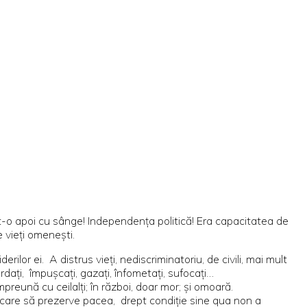
t-o apoi cu sânge! Independența politică! Era capacitatea de
e vieți omenești.
ilor ei. A distrus vieți, nediscriminatoriu, de civili, mai mult
ardați, împușcați, gazați, înfometați, sufocați…
preună cu ceilalți; în război, doar mor; și omoară.
 care să prezerve pacea, drept condiție sine qua non a