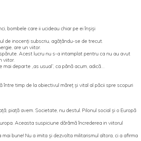
i, bombele care ii ucideau chiar pe ei înșiși
felul de inocenți subscriu, agățându-se de trecut.
gie, are un viitor.
i dispărute. Acest lucru nu s-a intamplat pentru ca nu au avut
viitor.
e mai departe „as usual”, ca până acum, adică…
ntre timp de la obiectivul măreț și vital al păcii spre scopuri
ță; piață avem. Societate, nu destul. Pilonul social și o Europă
uropa. Aceasta suspiciune dărâmă încrederea in viitorul
ai bune! Nu a imita și dezvolta militarismul altora, ci a afirma