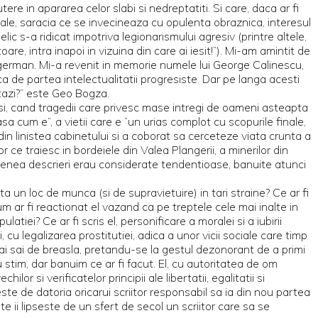
re in apararea celor slabi si nedreptatiti. Si care, daca ar fi
icale, saracia ce se invecineaza cu opulenta obraznica, interesul
lic s-a ridicat impotriva legionarismului agresiv (printre altele,
e, intra inapoi in vizuina din care ai iesit!”). Mi-am amintit de
ui german. Mi-a revenit in memorie numele lui George Calinescu,
ca de partea intelectualitatii progresiste. Dar pe langa acesti
stazi?” este Geo Bogza.
nsisi, cand tragedii care privesc mase intregi de oameni asteapta
i asa cum e”, a vietii care e “un urias complot cu scopurile finale,
t din linistea cabinetului si a coborat sa cerceteze viata crunta a
r ce traiesc in bordeiele din Valea Plangerii, a minerilor din
asemenea descrieri erau considerate tendentioase, banuite atunci
 un loc de munca (si de supravietuire) in tari straine? Ce ar fi
m ar fi reactionat el vazand ca pe treptele cele mai inalte in
atiei? Ce ar fi scris el, personificare a moralei si a iubirii
 cu legalizarea prostitutiei, adica a unor vicii sociale care timp
 ai sai de breasla, pretandu-se la gestul dezonorant de a primi
u stim, dar banuim ce ar fi facut. El, cu autoritatea de om
lor si verificatelor principii ale libertatii, egalitatii si
este de datoria oricarui scriitor responsabil sa ia din nou partea
e ii lipseste de un sfert de secol un scriitor care sa se