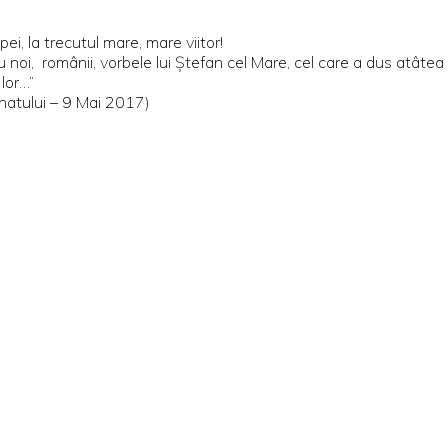
i, la trecutul mare, mare viitor!
 noi, românii, vorbele lui Ștefan cel Mare, cel care a dus atâtea 
 lor…”
Senatului – 9 Mai 2017)