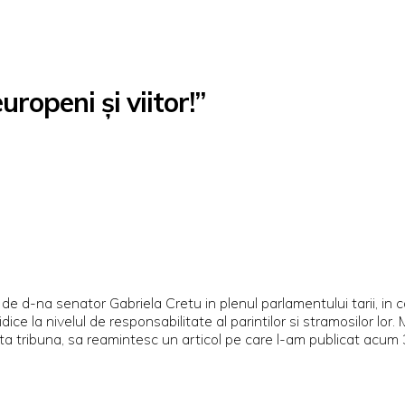
ropeni și viitor!”
te de d-na senator Gabriela Cretu in plenul parlamentului tarii,
idice la nivelul de responsabilitate al parintilor si stramosilor lo
ta tribuna, sa reamintesc un articol pe care l-am publicat acum 3