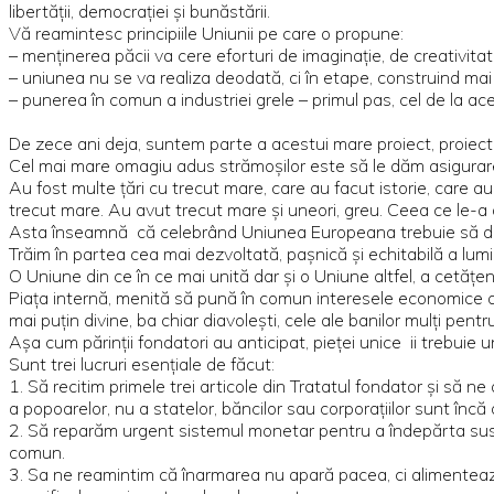
libertății, democrației și bunăstării.
Vă reamintesc principiile Uniunii pe care o propune:
– menținerea păcii va cere eforturi de imaginație, de creativitat
– uniunea nu se va realiza deodată, ci în etape, construind mai 
– punerea în comun a industriei grele – primul pas, cel de la ac
De zece ani deja, suntem parte a acestui mare proiect, proiect căr
Cel mai mare omagiu adus strămoșilor este să le dăm asigurarea 
Au fost multe țări cu trecut mare, care au facut istorie, care au
trecut mare. Au avut trecut mare și uneori, greu. Ceea ce le-a d
Asta înseamnă că celebrând Uniunea Europeana trebuie să decl
Trăim în partea cea mai dezvoltată, pașnică și echitabilă a lumii
O Uniune din ce în ce mai unită dar și o Uniune altfel, a cetățen
Piața internă, menită să pună în comun interesele economice ale 
mai puțin divine, ba chiar diavolești, cele ale banilor mulți pentru
Așa cum părinții fondatori au anticipat, pieței unice ii trebuie u
Sunt trei lucruri esențiale de făcut:
1. Să recitim primele trei articole din Tratatul fondator și să 
a popoarelor, nu a statelor, băncilor sau corporațiilor sunt încă 
2. Să reparăm urgent sistemul monetar pentru a îndepărta susp
comun.
3. Sa ne reamintim că înarmarea nu apară pacea, ci alimentează r