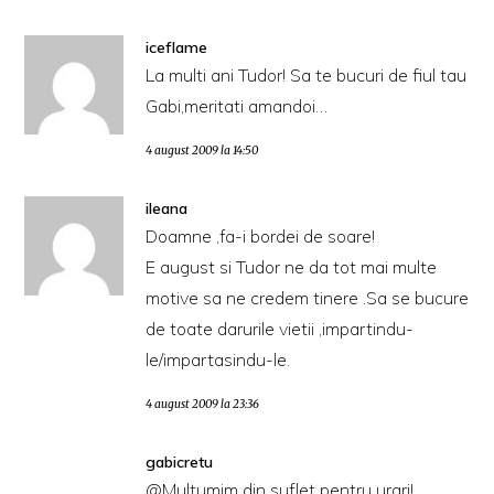
iceflame
La multi ani Tudor! Sa te bucuri de fiul tau
Gabi,meritati amandoi…
4 august 2009 la 14:50
ileana
Doamne ,fa-i bordei de soare!
E august si Tudor ne da tot mai multe
motive sa ne credem tinere .Sa se bucure
de toate darurile vietii ,impartindu-
le/impartasindu-le.
4 august 2009 la 23:36
gabicretu
@Multumim din suflet pentru urari!