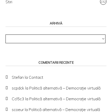
Stiri
232
ARHIVĂ
Arhivă
COMENTARII RECENTE
Stefan
la
Contact
scpdck
la
Politică alternativă – Democraţie virtuală
Ccl5c3
la
Politică alternativă – Democraţie virtuală
scoeur
la
Politică alternativă – Democraţie virtuală