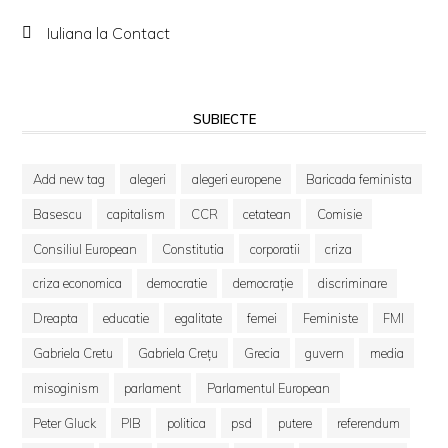
Iuliana
la
Contact
SUBIECTE
Add new tag
alegeri
alegeri europene
Baricada feminista
Basescu
capitalism
CCR
cetatean
Comisie
Consiliul European
Constitutia
corporatii
criza
criza economica
democratie
democrație
discriminare
Dreapta
educatie
egalitate
femei
Feministe
FMI
Gabriela Cretu
Gabriela Crețu
Grecia
guvern
media
misoginism
parlament
Parlamentul European
Peter Gluck
PIB
politica
psd
putere
referendum