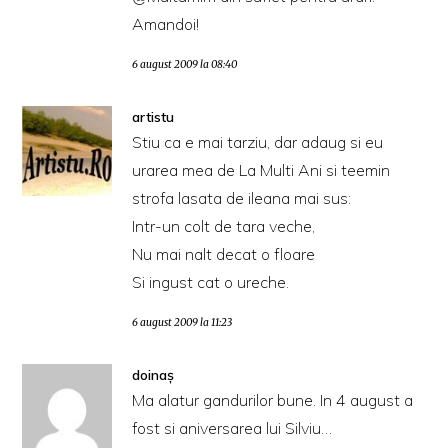
Amandoi!
6 august 2009 la 08:40
artistu
Stiu ca e mai tarziu, dar adaug si eu
urarea mea de La Multi Ani si teemin
strofa lasata de ileana mai sus:
Intr-un colt de tara veche,
Nu mai nalt decat o floare
Si ingust cat o ureche.
6 august 2009 la 11:23
doinaş
Ma alatur gandurilor bune. In 4 august a
fost si aniversarea lui Silviu…