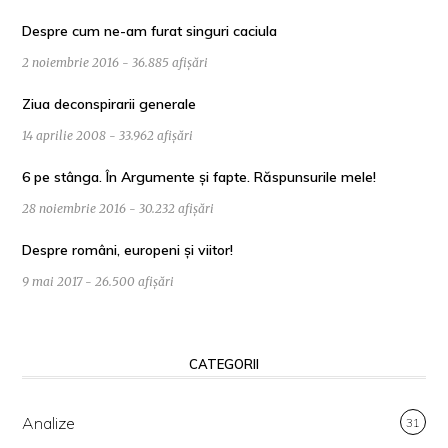
Despre cum ne-am furat singuri caciula
2 noiembrie 2016 - 36.885 afișări
Ziua deconspirarii generale
14 aprilie 2008 - 33.962 afișări
6 pe stânga. În Argumente și fapte. Răspunsurile mele!
28 noiembrie 2016 - 30.232 afișări
Despre români, europeni și viitor!
9 mai 2017 - 26.500 afișări
CATEGORII
Analize
31