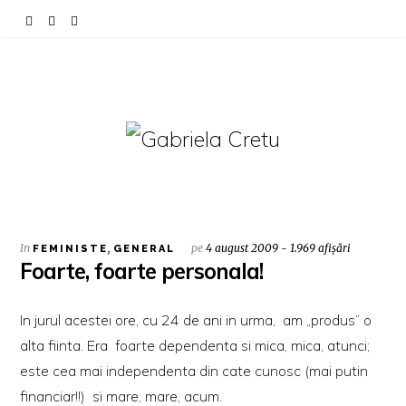
In
,
pe
4 august 2009 - 1.969 afișări
FEMINISTE
GENERAL
Foarte, foarte personala!
In jurul acestei ore, cu 24 de ani in urma, am „produs” o
alta fiinta. Era foarte dependenta si mica, mica, atunci;
este cea mai independenta din cate cunosc (mai putin
financiar!!) si mare, mare, acum.