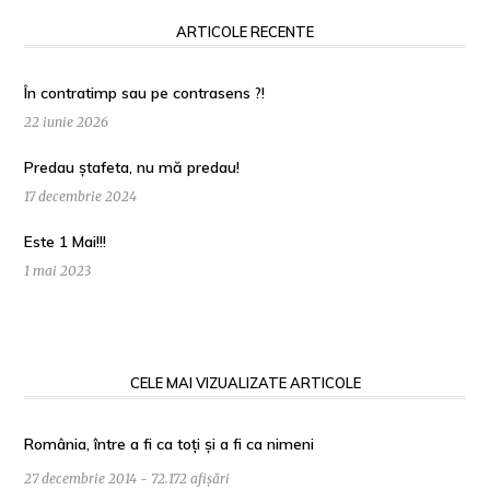
ARTICOLE RECENTE
În contratimp sau pe contrasens ?!
22 iunie 2026
Predau ștafeta, nu mă predau!
17 decembrie 2024
Este 1 Mai!!!
1 mai 2023
CELE MAI VIZUALIZATE ARTICOLE
România, între a fi ca toți și a fi ca nimeni
27 decembrie 2014 - 72.172 afișări