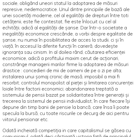
sociale, obligând uneori statul la adoptarea de măsuri
represive, nedemocratice. Unul dintre principiile de bază ale
unei societăţi moderne, cel al egalităţii de drepturi între toti
cetăţenii, este fie contestat, fie este înlocuit cu cel al
echităţii, adică al egalităţii de şanse. Dar într-o societate a
inegalităţii economice crescânde, a vorbi despre egalitate de
şanse, nu numai în posibilitatea de acces la studii, ci şi în
viaţă, în accesul la diferite funcţii în carieră, dovedeşte
ignoranţa sau cinism. In al doilea rând, căutarea eficienţei
economice, adică a profitului maxim cerut de acţionari,
constrânge managerii marilor firme la adoptarea de măsuri
drastice : concedieri de mii de oameni de pe o zi pe alta;
instalarea unui şomaj cronic de masă, imposibil a mai fi
resorbit; controlul monopolist al pieţei şi limitarea concurenţei
loiale între factorii economici; abandonarea treptată a
sistemului de pensii bazat pe solidaritatea între generaţii şi
trecerea la sistemul de pensii individualist, în care fiecare îşi
depune din timp banii de pensie la bancă, care însa îi poate
specula la bursă, cu toate riscurile ce decurg de aici pentru
viitorul pensionar etc.
Odată incheiată competiţia in care capitalismul se găsea cu
comunismul, odată deci câştigată victoria faţă de principalul