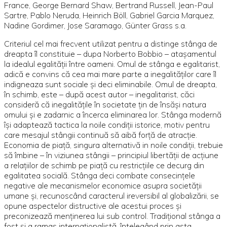
France, George Bernard Shaw, Bertrand Russell, Jean-Paul
Sartre, Pablo Neruda, Heinrich Böll, Gabriel Garcia Marquez,
Nadine Gordimer, Jose Saramago, Günter Grass s.a.
Criteriul cel mai frecvent utilizat pentru a distinge stânga de
dreapta îl constituie – dupa Norberto Bobbio – ataşamentul
la idealul egalităţii între oameni. Omul de stânga e egalitarist,
adică e convins că cea mai mare parte a inegalităţilor care îl
indigneaza sunt sociale şi deci eliminabile. Omul de dreapta,
în schimb, este – după acest autor – inegalitarist, căci
consideră că inegalităţile în societate ţin de însăşi natura
omului şi e zadarnic a încerca eliminarea lor. Stânga modernă
îşi adaptează tactica la noile condiţii istorice, motiv pentru
care mesajul stângii continuă să aibă forţă de atracţie.
Economia de piaţă, singura alternativă in noile condiţii, trebuie
să îmbine – în viziunea stângii – principiul libertăţii de acţiune
a relaţiilor de schimb pe piaţă cu restricţiile ce decurg din
egalitatea socială. Stânga deci combate consecinţele
negative ale mecanismelor economice asupra societăţii
umane şi, recunoscând caracterul ireversibil al globalizării, se
opune aspectelor distructive ale acestui proces şi
preconizează menţinerea lui sub control. Tradiţional stânga a
fost şi a ramas internaţionalistă, întelegând prin asta