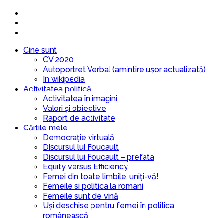
Cine sunt
CV 2020
Autoportret Verbal (amintire ușor actualizată)
In wikipedia
Activitatea politică
Activitatea în imagini
Valori și obiective
Raport de activitate
Cărțile mele
Democrație virtuală
Discursul lui Foucault
Discursul lui Foucault – prefata
Equity versus Efficiency
Femei din toate limbile, uniți-vă!
Femeile si politica la romani
Femeile sunt de vină
Uși deschise pentru femei în politica
românească