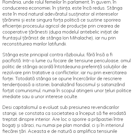
România, unde rolul femeilor în parlament, în guvern, în
conducerea economiei, în ştiinţa, este încă redus. Stânga
este în mod natural adevăratul susţinator al intereselor
ţărănimii şi este singura forţa politică ce sustine sporirea
eficienţei procesului agricol de producţie prin crearea de
cooperative ţărănesti (dupa modelul antebelic iniţiat de
fruntaşul ţărănist de stânga Ion Mihalache), iar nu prin
reconstituirea marilor latifundii.
Stânga este principial contra războiului, fără însă a fi
pacifistă. Intr-o lume cu focare de tensiune periculoase, omul
politic de stânga acordă întotdeauna preferinţă soluţiilor de
rezolvare prin tratative a conflictelor, iar nu prin exercitarea
forţei. Totodată stânga se opune încercărilor de rescriere
tendenţioasă a istoriei, banalizând fascismul şi satanizând
forţat comunismul, numai în scopul atingerii unor ţeluri politice
imediate sau a unor interese oculte.
Desi capitalismul a evoluat sub presiunea revendicarilor
stangii, se constata ca societatea a început să fie erodată
treptat dinspre interior. Are loc o sporire a prăpastiei între
bogaţi şi săraci, nu numai pe plan mondial, ci şi în interiorul
fiecărei ţări. Aceasta e de natură a amplifica tensiunile