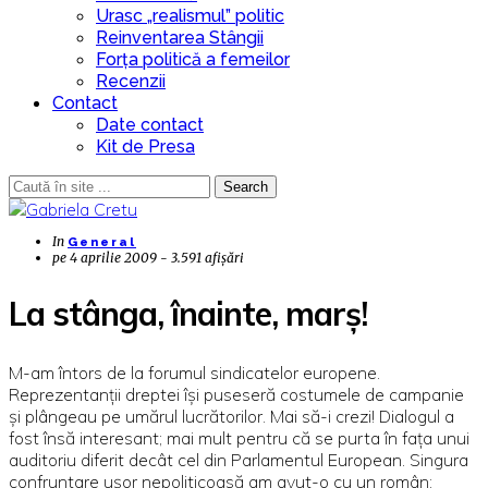
Urasc „realismul” politic
Reinventarea Stângii
Forța politică a femeilor
Recenzii
Contact
Date contact
Kit de Presa
Search
In
General
pe
4 aprilie 2009 - 3.591 afișări
La stânga, înainte, marș!
M-am întors de la forumul sindicatelor europene.
Reprezentanții dreptei își puseseră costumele de campanie
și plângeau pe umărul lucrătorilor. Mai să-i crezi! Dialogul a
fost însă interesant; mai mult pentru că se purta în fața unui
auditoriu diferit decât cel din Parlamentul European. Singura
confruntare ușor nepoliticoasă am avut-o cu un român;