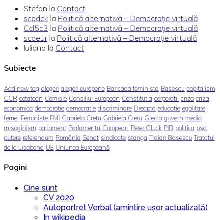
Stefan
la
Contact
scpdck
la
Politică alternativă – Democraţie virtuală
Ccl5c3
la
Politică alternativă – Democraţie virtuală
scoeur
la
Politică alternativă – Democraţie virtuală
Iuliana
la
Contact
Subiecte
Add new tag
alegeri
alegeri europene
Baricada feminista
Basescu
capitalism
CCR
cetatean
Comisie
Consiliul European
Constitutia
corporatii
criza
criza
economica
democratie
democrație
discriminare
Dreapta
educatie
egalitate
femei
Feministe
FMI
Gabriela Cretu
Gabriela Crețu
Grecia
guvern
media
misoginism
parlament
Parlamentul European
Peter Gluck
PIB
politica
psd
putere
referendum
România
Senat
sindicate
stanga
Traian Basescu
Tratatul
de la Lisabona
UE
Uniunea Europeană
Pagini
Cine sunt
CV 2020
Autoportret Verbal (amintire ușor actualizată)
In wikipedia