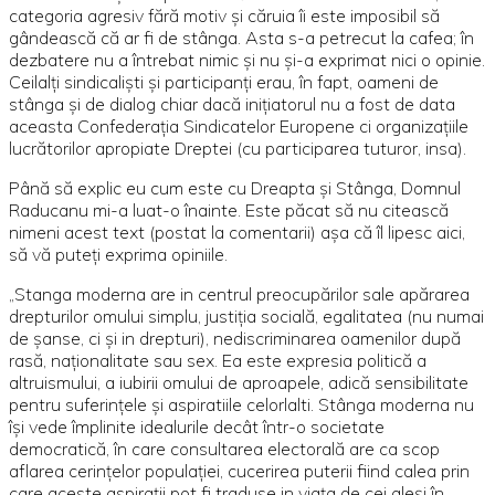
categoria agresiv fără motiv și căruia îi este imposibil să
gândească că ar fi de stânga. Asta s-a petrecut la cafea; în
dezbatere nu a întrebat nimic și nu și-a exprimat nici o opinie.
Ceilalți sindicaliști și participanți erau, în fapt, oameni de
stânga și de dialog chiar dacă inițiatorul nu a fost de data
aceasta Confederația Sindicatelor Europene ci organizațiile
lucrătorilor apropiate Dreptei (cu participarea tuturor, insa).
Până să explic eu cum este cu Dreapta și Stânga, Domnul
Raducanu mi-a luat-o înainte. Este păcat să nu citească
nimeni acest text (postat la comentarii) așa că îl lipesc aici,
să vă puteți exprima opiniile.
„Stanga moderna are in centrul preocupărilor sale apărarea
drepturilor omului simplu, justiţia socială, egalitatea (nu numai
de şanse, ci şi in drepturi), nediscriminarea oamenilor după
rasă, naţionalitate sau sex. Ea este expresia politică a
altruismului, a iubirii omului de aproapele, adică sensibilitate
pentru suferinţele şi aspiratiile celorlalti. Stânga moderna nu
îşi vede împlinite idealurile decât într-o societate
democratică, în care consultarea electorală are ca scop
aflarea cerinţelor populaţiei, cucerirea puterii fiind calea prin
care aceste aspiraţii pot fi traduse in viaţa de cei aleşi în