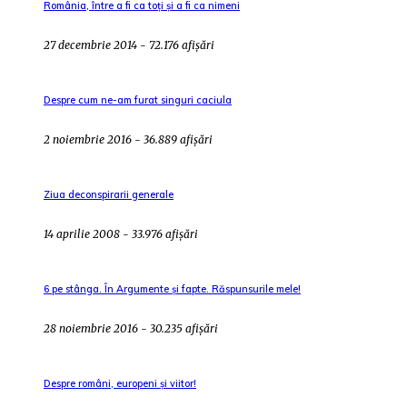
România, între a fi ca toți și a fi ca nimeni
27 decembrie 2014 - 72.176 afișări
Despre cum ne-am furat singuri caciula
2 noiembrie 2016 - 36.889 afișări
Ziua deconspirarii generale
14 aprilie 2008 - 33.976 afișări
6 pe stânga. În Argumente și fapte. Răspunsurile mele!
28 noiembrie 2016 - 30.235 afișări
Despre români, europeni și viitor!