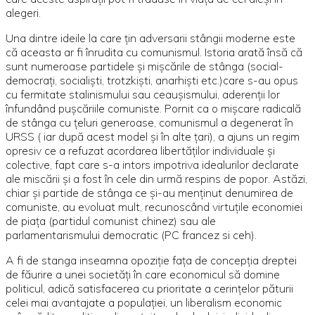
alegeri.
Una dintre ideile la care ţin adversarii stângii moderne este
că aceasta ar fi înrudita cu comunismul. Istoria arată însă că
sunt numeroase partidele şi mişcările de stânga (social-
democraţi, socialişti, trotzkişti, anarhişti etc.)care s-au opus
cu fermitate stalinismului sau ceauşismului, aderenţii lor
înfundând puşcăriile comuniste. Pornit ca o mişcare radicală
de stânga cu ţeluri generoase, comunismul a degenerat în
URSS ( iar după acest model şi în alte ţari), a ajuns un regim
opresiv ce a refuzat acordarea libertăţilor individuale şi
colective, fapt care s-a intors impotriva idealurilor declarate
ale miscării şi a fost în cele din urmă respins de popor. Astăzi,
chiar şi partide de stânga ce şi-au menţinut denumirea de
comuniste, au evoluat mult, recunoscând virtuţile economiei
de piaţa (partidul comunist chinez) sau ale
parlamentarismului democratic (PC francez si ceh).
A fi de stanga inseamna opoziţie faţa de concepţia dreptei
de făurire a unei societăţi în care economicul să domine
politicul, adică satisfacerea cu prioritate a cerinţelor păturii
celei mai avantajate a populaţiei, un liberalism economic