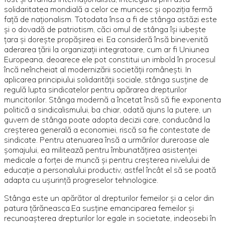
solidaritatea mondială a celor ce muncesc şi opoziţia fermă
faţă de naţionalism. Totodata însa a fi de stânga astăzi este
şi o dovadă de patriotism, căci omul de stânga îşi iubeşte
ţara şi doreşte propăşirea ei. Ea consideră însă binevenită
aderarea ţării la organizaţii integratoare, cum ar fi Uniunea
Europeana, deoarece ele pot constitui un imbold în procesul
încă neîncheiat al modernizării societăţii româneşti. In
aplicarea principiului solidarităţii sociale, stânga susţine de
regulă lupta sindicatelor pentru apărarea drepturilor
muncitorilor. Stânga modernă a încetat însă să fie exponenta
politică a sindicalismului, ba chiar, odată ajuns la putere, un
guvern de stânga poate adopta decizii care, conducând la
creşterea generală a economiei, riscă sa fie contestate de
sindicate. Pentru atenuarea însă a urmărilor dureroase ale
şomajului, ea militează pentru îmbunatăţirea asistenţei
medicale a forţei de muncă şi pentru creşterea nivelului de
educaţie a personalului productiv, astfel încât el să se poată
adapta cu uşurinţă progreselor tehnologice.
Stânga este un apărător al drepturilor femeilor şi a celor din
patura ţărăneasca.Ea susţine emanciparea femeilor şi
recunoaşterea drepturilor lor egale in societate, indeosebi în