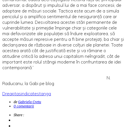
adversar, a dispărut şi impulsul lui de a mai face concesii, de
adoptare de măsuri sociale. Tactica este acum de a simula
pericolul şi a amplifica sentimentul de nesiguranţă care ar
cuprinde lumea. Desvoltarea acestei stări permanente de
vulnerabilitate şi primejdie împinge chiar şi categoriile cele
mai defavorizate ale populaţiei să îndure exploatarea, să
accepte măsuri represive pentru a fi bine protejaţi, ba chiar şi
declanşarea de războaie in diverse colţuri ale planetei. Toate
acestea arată cât de justificată este şi va rămane o
atitudine critică la adresa unui capitalism neîngradit, cât de
important este rolul stângii moderne în confruntarea de idei
contemporană.”
N.
Raducanu, la Gabi pe blog
Dreapta
sindicate
stanga
de
Gabriela Cretu
0 comentarii
Share :