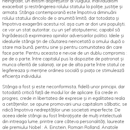
neîngrădit, un elitism dispreţuitor al vulgului, individualism
exacerbat şi restrângerea rolului statului la poliţie, justiţie şi
armata. Stânga contemporană este împotriva diminuării
rolului statului dincolo de o anumită limită, dar totodata şi
împotriva exagerării acestui rol, aşa cum ar dori unii populişti,
ce vor un stat autoritar, cu un şef atotputernic, capabil să
îngrădească exprimarea opiniilor adversarilor politici. Ideile şi
idealurile stângii ţin de căutarea neincetată a omului după o
stare mai bună, pentru sine şi pentru comunitatea din care
face parte. Pentru aceasta e nevoie de un dublu compromis :
pe de o parte, între capitalul pus la dispozitie de patronat şi
munca oferită de salariaţi, iar pe de alta parte între statul ce
legifereaza şi menţine ordinea socială şi piaţa ce stimulează
eficienţa individului.
Stânga a fost şi este neconformista, fidelă unor principii, dar
totodată critică faţă de modul lor de aplicare. Ea crede in
progres, crede in libertatea de expresie şi in egalitatea reala
a cetăţenilor, se opune promovarii unui capitalism sălbatic, se
ridică împotriva nedreptăţilor unei societati imperfecte. De
aceea ideile stângii au fost îmbraţişate de mulţi intelectuali
din intreaga lume, printre care câteva personalităţi, laureate
ale premiului Nobel : A. Einstein, Romain Rolland, Anatole