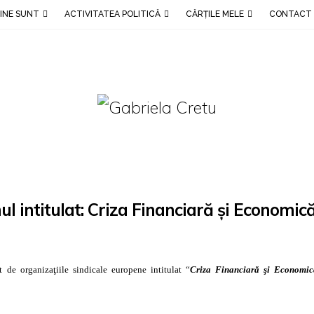
INE SUNT
ACTIVITATEA POLITICĂ
CĂRȚILE MELE
CONTACT
l intitulat: Criza Financiară şi Economică
 de organizaţiile sindicale europene intitulat “
Criza Financiară şi Economic