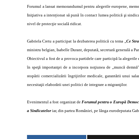
Forumul a lansat memorandumul pentru alegerile europene, memora
Iniţiativa a intenționat să pună în contact lumea politică şi sind
nivel de protecţie socială ridicat.
Gabriela Cretu a participat la dezbaterea politică cu tema „
Ce Str
ministru belgian, Isabelle Durant, deputată, secretară generală a 
Obiectivul a fost de a provoca partidele care participă la alegerile
în speţă importanţei de a incorpora noţiunea de „muncă demnă” în
stopării comercializării îngrijirilor medicale, garantării unui sal
necesitaţii elaborării unei politici de integrare a migranţilor.
Evenimentul a fost organizat de
Forumul pentru o Europă Democra
a Sindicatelor
iar, din partea României, pe lânga eurodeputata Gabri