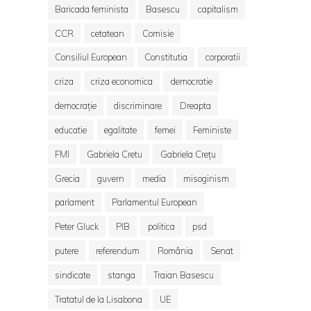
Baricada feminista
Basescu
capitalism
CCR
cetatean
Comisie
Consiliul European
Constitutia
corporatii
criza
criza economica
democratie
democrație
discriminare
Dreapta
educatie
egalitate
femei
Feministe
FMI
Gabriela Cretu
Gabriela Crețu
Grecia
guvern
media
misoginism
parlament
Parlamentul European
Peter Gluck
PIB
politica
psd
putere
referendum
România
Senat
sindicate
stanga
Traian Basescu
Tratatul de la Lisabona
UE