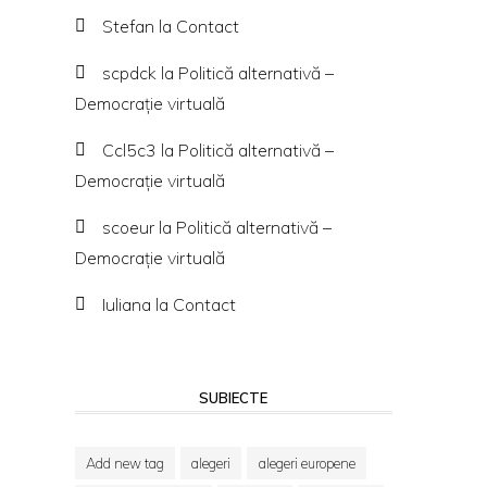
Stefan
la
Contact
scpdck
la
Politică alternativă –
Democraţie virtuală
Ccl5c3
la
Politică alternativă –
Democraţie virtuală
scoeur
la
Politică alternativă –
Democraţie virtuală
Iuliana
la
Contact
SUBIECTE
Add new tag
alegeri
alegeri europene