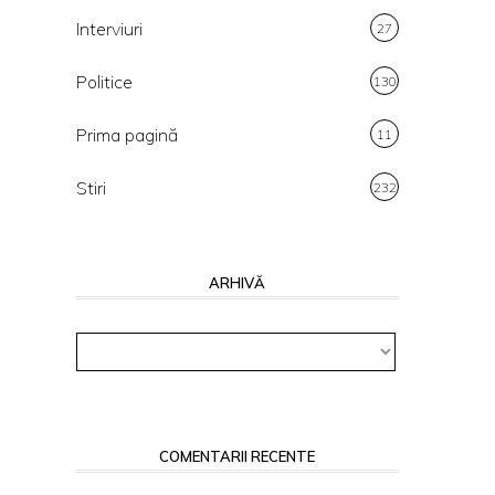
Interviuri
27
Politice
130
Prima pagină
11
Stiri
232
ARHIVĂ
Arhivă
COMENTARII RECENTE