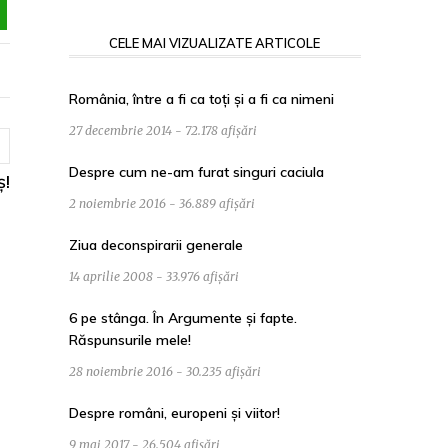
CELE MAI VIZUALIZATE ARTICOLE
România, între a fi ca toți și a fi ca nimeni
27 decembrie 2014 - 72.178 afișări
Despre cum ne-am furat singuri caciula
ș!
2 noiembrie 2016 - 36.889 afișări
Ziua deconspirarii generale
14 aprilie 2008 - 33.976 afișări
6 pe stânga. În Argumente și fapte.
Răspunsurile mele!
28 noiembrie 2016 - 30.235 afișări
Despre români, europeni și viitor!
9 mai 2017 - 26.504 afișări