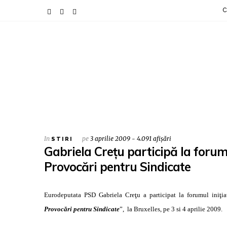
C
In
pe
3 aprilie 2009 - 4.091 afișări
STIRI
Gabriela Creţu participă la forumu
Provocări pentru Sindicate
Eurodeputata PSD Gabriela Creţu a participat la forumul iniţiat
Provocări pentru Sindicate
”, la Bruxelles, pe 3 si 4 aprilie 2009.