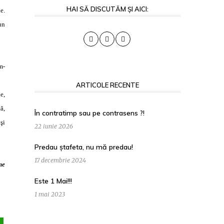
HAI SĂ DISCUTĂM ȘI AICI:
e.
un
m-
ARTICOLE RECENTE
e,
ă,
În contratimp sau pe contrasens ?!
şi
22 iunie 2026
Predau ștafeta, nu mă predau!
17 decembrie 2024
ne
Este 1 Mai!!!
1 mai 2023