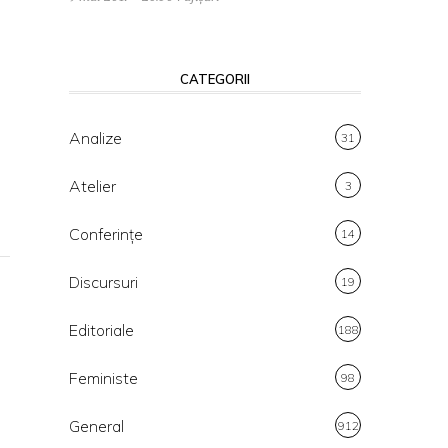
CATEGORII
Analize
31
Atelier
3
Conferințe
14
Discursuri
19
Editoriale
188
Feministe
98
General
912