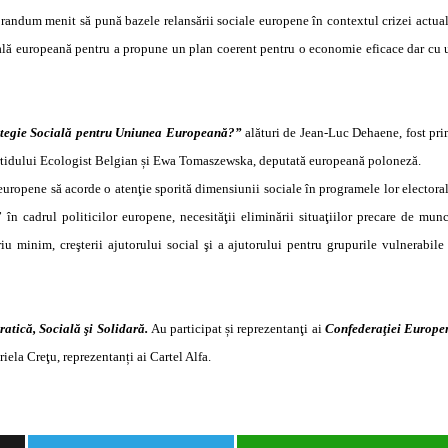
ndum menit să pună bazele relansării sociale europene în contextul crizei actual
icală europeană pentru a propune un plan coerent pentru o economie eficace dar cu 
ategie Socială pentru Uniunea Europeană?”
alături de Jean-Luc Dehaene, fost pri
Partidului Ecologist Belgian și Ewa Tomaszewska, deputată europeană poloneză.
 europene să acorde o atenţie sporită dimensiunii sociale în programele lor electoral
 cadrul politicilor europene, necesităţii eliminării situaţiilor precare de munc
ariu minim, creşterii ajutorului social şi a ajutorului pentru grupurile vulnerabile 
tică, Socială şi Solidară.
Au participat și reprezentanţi ai
Confederaţiei Europe
ela Creţu, reprezentanți ai Cartel Alfa.