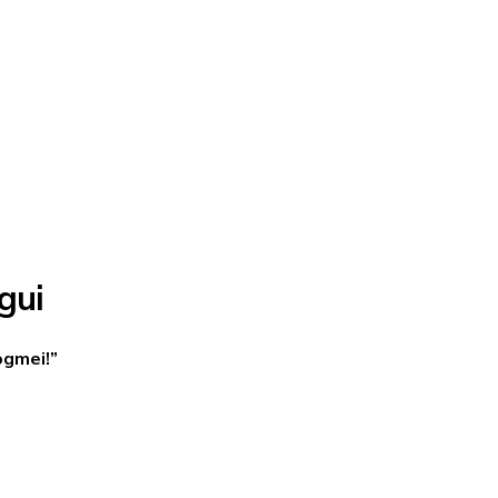
gui
ogmei!”