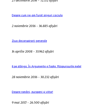
27 decembrie 2014 - 72.172 afișări
Despre cum ne-am furat singuri caciula
2 noiembrie 2016 - 36.885 afișări
Ziua deconspirarii generale
14 aprilie 2008 - 33.962 afișări
6 pe stânga. În Argumente și fapte. Răspunsurile mele!
28 noiembrie 2016 - 30.232 afișări
Despre români, europeni și viitor!
9 mai 2017 - 26.500 afișări