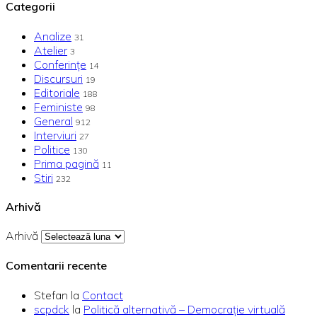
Categorii
Analize
31
Atelier
3
Conferințe
14
Discursuri
19
Editoriale
188
Feministe
98
General
912
Interviuri
27
Politice
130
Prima pagină
11
Stiri
232
Arhivă
Arhivă
Comentarii recente
Stefan
la
Contact
scpdck
la
Politică alternativă – Democraţie virtuală