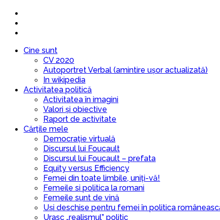
Cine sunt
CV 2020
Autoportret Verbal (amintire ușor actualizată)
In wikipedia
Activitatea politică
Activitatea în imagini
Valori și obiective
Raport de activitate
Cărțile mele
Democrație virtuală
Discursul lui Foucault
Discursul lui Foucault – prefata
Equity versus Efficiency
Femei din toate limbile, uniți-vă!
Femeile si politica la romani
Femeile sunt de vină
Uși deschise pentru femei în politica româneasc
Urasc „realismul” politic