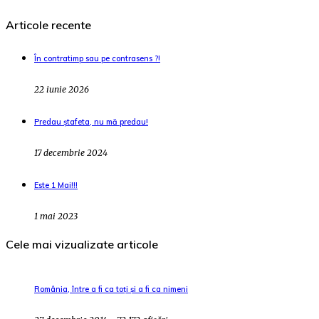
Articole recente
În contratimp sau pe contrasens ?!
22 iunie 2026
Predau ștafeta, nu mă predau!
17 decembrie 2024
Este 1 Mai!!!
1 mai 2023
Cele mai vizualizate articole
România, între a fi ca toți și a fi ca nimeni