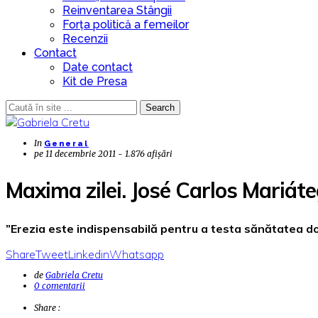
Reinventarea Stângii
Forța politică a femeilor
Recenzii
Contact
Date contact
Kit de Presa
Search
In
General
pe
11 decembrie 2011 - 1.876 afișări
Maxima zilei. José Carlos Mariáte
”Erezia este indispensabilă pentru a testa sănătatea d
Share
Tweet
Linkedin
Whatsapp
de
Gabriela Cretu
0 comentarii
Share :