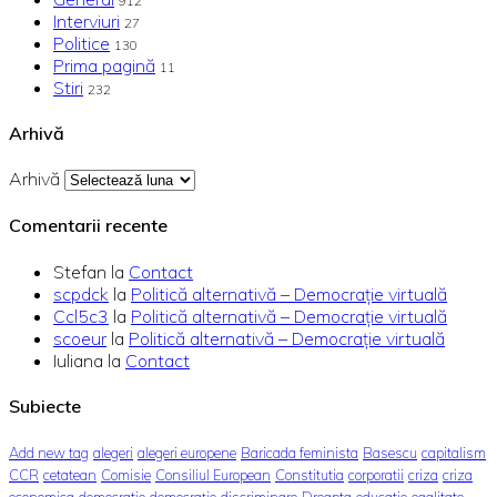
912
Interviuri
27
Politice
130
Prima pagină
11
Stiri
232
Arhivă
Arhivă
Comentarii recente
Stefan
la
Contact
scpdck
la
Politică alternativă – Democraţie virtuală
Ccl5c3
la
Politică alternativă – Democraţie virtuală
scoeur
la
Politică alternativă – Democraţie virtuală
Iuliana
la
Contact
Subiecte
Add new tag
alegeri
alegeri europene
Baricada feminista
Basescu
capitalism
CCR
cetatean
Comisie
Consiliul European
Constitutia
corporatii
criza
criza