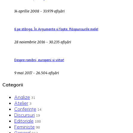
14 aprilie 2008 - 33.979 afișări
6 pe stânga. În Argumente și fapte. Răspunsurile mele!
28 noiembrie 2016 - 30.235 afișări
Despre români, europeni și viitor!
9 mai 2017 - 26.504 afișări
Categorii
Analize
31
Atelier
3
Conferințe
14
Discursuri
19
Editoriale
188
Feministe
98
General