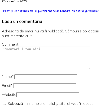
12 octombrie 2020
“Există și un hazard moral al piețelor financiar-bancare, nu doar al guvernelor”
Lasă un comentariu
Adresa ta de email nu va fi publicată.
Câmpurile obligatorii
sunt marcate cu
*
Comment
Nume*
Email*
Website
Salvează-mi numele, emailul și site-ul web în acest