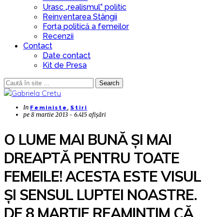
Urasc „realismul” politic
Reinventarea Stângii
Forța politică a femeilor
Recenzii
Contact
Date contact
Kit de Presa
Search
In
,
Feministe
Stiri
pe
8 martie 2013 - 6.415 afișări
O LUME MAI BUNĂ ȘI MAI
DREAPTĂ PENTRU TOATE
FEMEILE! ACESTA ESTE VISUL
ȘI SENSUL LUPTEI NOASTRE.
DE 8 MARTIE REAMINTIM CĂ