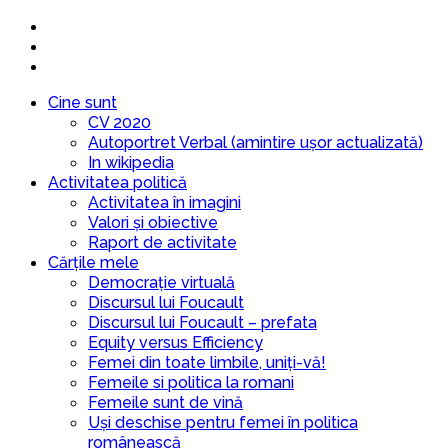
Cine sunt
CV 2020
Autoportret Verbal (amintire ușor actualizată)
In wikipedia
Activitatea politică
Activitatea în imagini
Valori și obiective
Raport de activitate
Cărțile mele
Democrație virtuală
Discursul lui Foucault
Discursul lui Foucault – prefata
Equity versus Efficiency
Femei din toate limbile, uniți-vă!
Femeile si politica la romani
Femeile sunt de vină
Uși deschise pentru femei în politica
românească