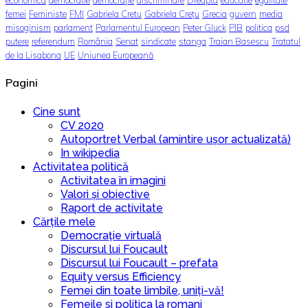
economica
democratie
democrație
discriminare
Dreapta
educatie
egalitate
femei
Feministe
FMI
Gabriela Cretu
Gabriela Crețu
Grecia
guvern
media
misoginism
parlament
Parlamentul European
Peter Gluck
PIB
politica
psd
putere
referendum
România
Senat
sindicate
stanga
Traian Basescu
Tratatul
de la Lisabona
UE
Uniunea Europeană
Pagini
Cine sunt
CV 2020
Autoportret Verbal (amintire ușor actualizată)
In wikipedia
Activitatea politică
Activitatea în imagini
Valori și obiective
Raport de activitate
Cărțile mele
Democrație virtuală
Discursul lui Foucault
Discursul lui Foucault – prefata
Equity versus Efficiency
Femei din toate limbile, uniți-vă!
Femeile si politica la romani