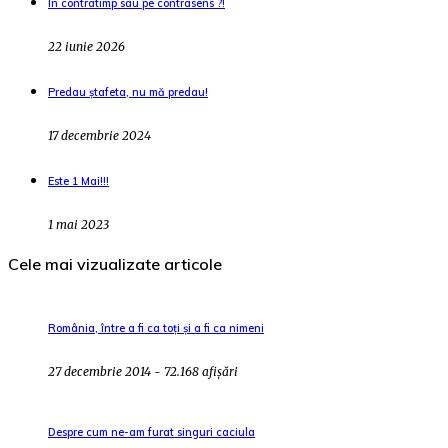
În contratimp sau pe contrasens ?!
22 iunie 2026
Predau ștafeta, nu mă predau!
17 decembrie 2024
Este 1 Mai!!!
1 mai 2023
Cele mai vizualizate articole
România, între a fi ca toți și a fi ca nimeni
27 decembrie 2014 - 72.168 afișări
Despre cum ne-am furat singuri caciula