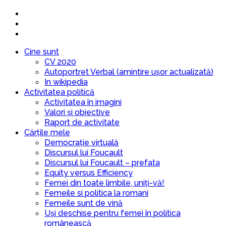
Cine sunt
CV 2020
Autoportret Verbal (amintire ușor actualizată)
In wikipedia
Activitatea politică
Activitatea în imagini
Valori și obiective
Raport de activitate
Cărțile mele
Democrație virtuală
Discursul lui Foucault
Discursul lui Foucault – prefata
Equity versus Efficiency
Femei din toate limbile, uniți-vă!
Femeile si politica la romani
Femeile sunt de vină
Uși deschise pentru femei în politica
românească