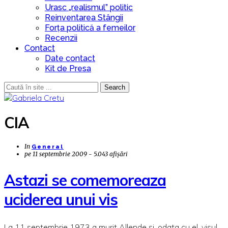
Urasc „realismul” politic
Reinventarea Stângii
Forța politică a femeilor
Recenzii
Contact
Date contact
Kit de Presa
Search
CIA
In
General
pe
11 septembrie 2009 - 5.043 afișări
Astazi se comemoreaza
uciderea unui vis
La 11 septembrie 1973 a murit Allende si, odata cu el, visul