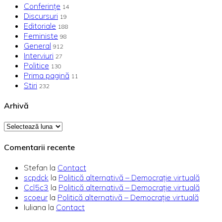
Conferințe
14
Discursuri
19
Editoriale
188
Feministe
98
General
912
Interviuri
27
Politice
130
Prima pagină
11
Stiri
232
Arhivă
Arhivă
Comentarii recente
Stefan
la
Contact
scpdck
la
Politică alternativă – Democraţie virtuală
Ccl5c3
la
Politică alternativă – Democraţie virtuală
scoeur
la
Politică alternativă – Democraţie virtuală
Iuliana
la
Contact