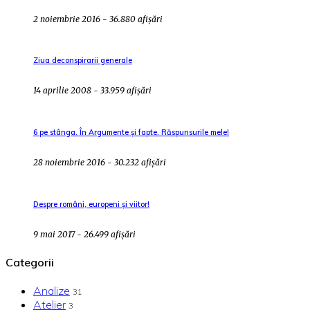
2 noiembrie 2016 - 36.880 afișări
Ziua deconspirarii generale
14 aprilie 2008 - 33.959 afișări
6 pe stânga. În Argumente și fapte. Răspunsurile mele!
28 noiembrie 2016 - 30.232 afișări
Despre români, europeni și viitor!
9 mai 2017 - 26.499 afișări
Categorii
Analize
31
Atelier
3