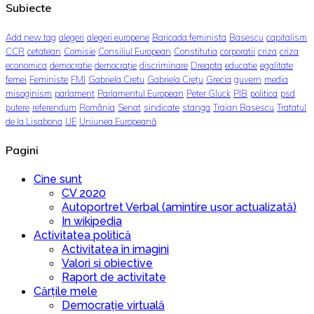
Subiecte
Add new tag
alegeri
alegeri europene
Baricada feminista
Basescu
capitalism
CCR
cetatean
Comisie
Consiliul European
Constitutia
corporatii
criza
criza
economica
democratie
democrație
discriminare
Dreapta
educatie
egalitate
femei
Feministe
FMI
Gabriela Cretu
Gabriela Crețu
Grecia
guvern
media
misoginism
parlament
Parlamentul European
Peter Gluck
PIB
politica
psd
putere
referendum
România
Senat
sindicate
stanga
Traian Basescu
Tratatul
de la Lisabona
UE
Uniunea Europeană
Pagini
Cine sunt
CV 2020
Autoportret Verbal (amintire ușor actualizată)
In wikipedia
Activitatea politică
Activitatea în imagini
Valori și obiective
Raport de activitate
Cărțile mele
Democrație virtuală