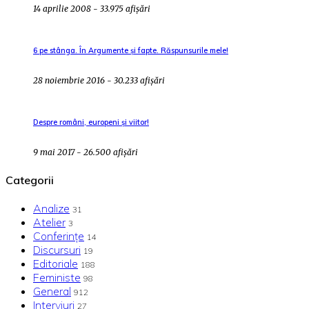
14 aprilie 2008 - 33.975 afișări
6 pe stânga. În Argumente și fapte. Răspunsurile mele!
28 noiembrie 2016 - 30.233 afișări
Despre români, europeni și viitor!
9 mai 2017 - 26.500 afișări
Categorii
Analize
31
Atelier
3
Conferințe
14
Discursuri
19
Editoriale
188
Feministe
98
General
912
Interviuri
27