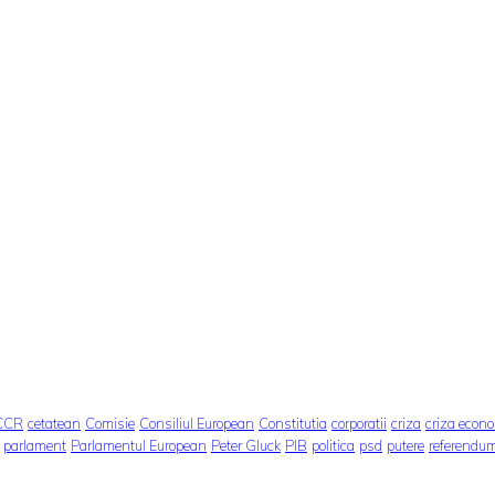
CCR
cetatean
Comisie
Consiliul European
Constitutia
corporatii
criza
criza econ
parlament
Parlamentul European
Peter Gluck
PIB
politica
psd
putere
referendu