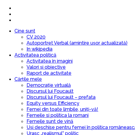
Cine sunt
CV 2020
Autoportret Verbal (amintire ușor actualizată)
In wikipedia
Activitatea politică
Activitatea în imagini
Valori și obiective
Raport de activitate
Cărțile mele
Democrație virtuală
Discursul lui Foucault
Discursul lui Foucault – prefata
Equity versus Efficiency
Femei din toate limbile, uniți-vă!
Femeile si politica la romani
Femeile sunt de vină
Uși deschise pentru femei în politica româneasc
Urasc „realismul” politic