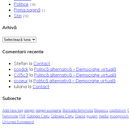
Politice
130
Prima pagină
11
Stiri
232
Arhivă
Arhivă
Comentarii recente
Stefan
la
Contact
scpdck
la
Politică alternativă – Democraţie virtuală
Ccl5c3
la
Politică alternativă – Democraţie virtuală
scoeur
la
Politică alternativă – Democraţie virtuală
Iuliana
la
Contact
Subiecte
Add new tag
alegeri
alegeri europene
Baricada feminista
Basescu
capitalism
Feministe
FMI
Gabriela Cretu
Gabriela Crețu
Grecia
guvern
media
misoginism
Uniunea Europeană