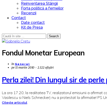
Reinventarea Stângii
Forța politică a femeilor
Recenzii
Contact
Date contact
Kit de Presa
Search
Fondul Monetar European
In
General
pe
11 martie 2010 - 2.122 afișări
Perla zilei! Din lungul sir de perl
La ora 17.20, la realitatea TV, realizatorul emisiunii a afirma
Vasilescu si Niels Schnecker) nu a protestat la afirmatie! PS U
Citește articolul