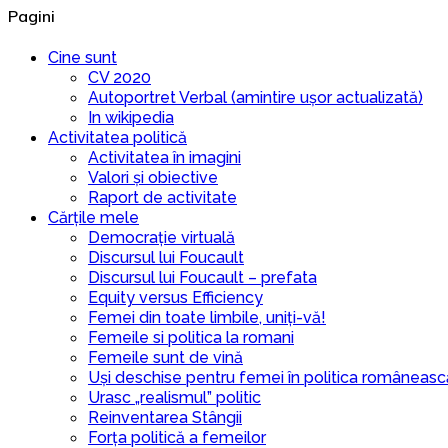
Pagini
Cine sunt
CV 2020
Autoportret Verbal (amintire ușor actualizată)
In wikipedia
Activitatea politică
Activitatea în imagini
Valori și obiective
Raport de activitate
Cărțile mele
Democrație virtuală
Discursul lui Foucault
Discursul lui Foucault – prefata
Equity versus Efficiency
Femei din toate limbile, uniți-vă!
Femeile si politica la romani
Femeile sunt de vină
Uși deschise pentru femei în politica româneasc
Urasc „realismul” politic
Reinventarea Stângii
Forța politică a femeilor