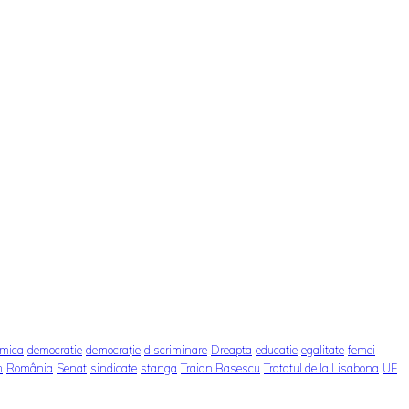
omica
democratie
democrație
discriminare
Dreapta
educatie
egalitate
femei
m
România
Senat
sindicate
stanga
Traian Basescu
Tratatul de la Lisabona
UE