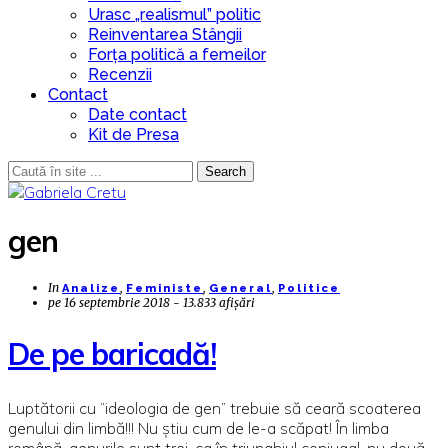
Urasc „realismul” politic
Reinventarea Stângii
Forța politică a femeilor
Recenzii
Contact
Date contact
Kit de Presa
Search
gen
In
,
,
,
Analize
Feministe
General
Politice
pe
16 septembrie 2018 - 13.833 afișări
De pe baricadă!
Luptătorii cu “ideologia de gen” trebuie să ceară scoaterea
genului din limbă!!! Nu știu cum de le-a scăpat! În limba
română, genurile sunt trei, ca în triunghiul conjugal, nu două,