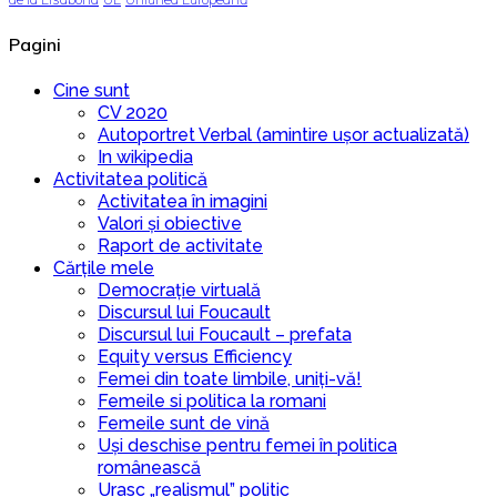
Pagini
Cine sunt
CV 2020
Autoportret Verbal (amintire ușor actualizată)
In wikipedia
Activitatea politică
Activitatea în imagini
Valori și obiective
Raport de activitate
Cărțile mele
Democrație virtuală
Discursul lui Foucault
Discursul lui Foucault – prefata
Equity versus Efficiency
Femei din toate limbile, uniți-vă!
Femeile si politica la romani
Femeile sunt de vină
Uși deschise pentru femei în politica
românească
Urasc „realismul” politic