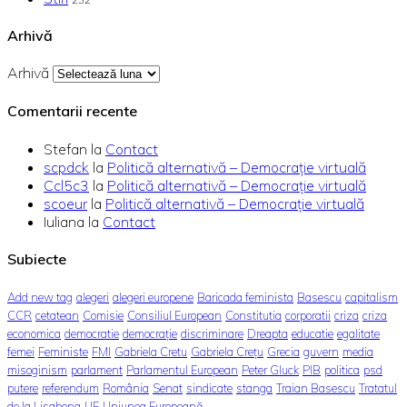
Arhivă
Arhivă
Comentarii recente
Stefan
la
Contact
scpdck
la
Politică alternativă – Democraţie virtuală
Ccl5c3
la
Politică alternativă – Democraţie virtuală
scoeur
la
Politică alternativă – Democraţie virtuală
Iuliana
la
Contact
Subiecte
Add new tag
alegeri
alegeri europene
Baricada feminista
Basescu
capitalism
CCR
cetatean
Comisie
Consiliul European
Constitutia
corporatii
criza
criza
economica
democratie
democrație
discriminare
Dreapta
educatie
egalitate
femei
Feministe
FMI
Gabriela Cretu
Gabriela Crețu
Grecia
guvern
media
misoginism
parlament
Parlamentul European
Peter Gluck
PIB
politica
psd
putere
referendum
România
Senat
sindicate
stanga
Traian Basescu
Tratatul
de la Lisabona
UE
Uniunea Europeană