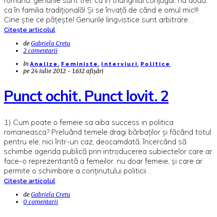
ca în familia tradițională! Și se învață de când e omul mic!!!
Cine știe ce pățește! Genurile lingvistice sunt arbitrare…
Citește articolul
de
Gabriela Cretu
2 comentarii
In
,
,
,
Analize
Feministe
Interviuri
Politice
pe
24 iulie 2012 - 1.632 afișări
Punct ochit. Punct lovit. 2
1) Cum poate o femeie sa aiba success in politica
romaneasca? Preluând temele dragi bărbaților și făcând totul
pentru ele; nici într-un caz, deocamdată, încercând să
schimbe agenda publică prin introducerea subiectelor care ar
face-o reprezentantă a femeilor, nu doar femeie, și care ar
permite o schimbare a conținutului politicii…
Citește articolul
de
Gabriela Cretu
0 comentarii