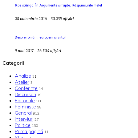
6 pe stânga. În Argumente și fapte. Răspunsurile mele!
28 noiembrie 2016 - 30.235 afișări
Despre români, europeni și viitor!
9 mai 2017 - 26.504 afișări
Categorii
Analize
31
Atelier
3
Conferințe
14
Discursuri
19
Editoriale
188
Feministe
98
General
912
Interviuri
27
Politice
130
Prima pagină
11
Stiri
232