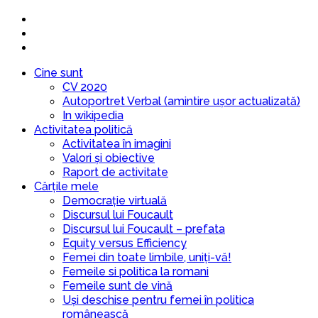
Cine sunt
CV 2020
Autoportret Verbal (amintire ușor actualizată)
In wikipedia
Activitatea politică
Activitatea în imagini
Valori și obiective
Raport de activitate
Cărțile mele
Democrație virtuală
Discursul lui Foucault
Discursul lui Foucault – prefata
Equity versus Efficiency
Femei din toate limbile, uniți-vă!
Femeile si politica la romani
Femeile sunt de vină
Uși deschise pentru femei în politica
românească