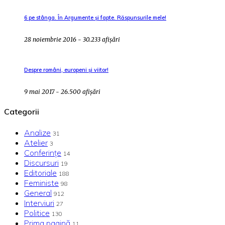
6 pe stânga. În Argumente și fapte. Răspunsurile mele!
28 noiembrie 2016 - 30.233 afișări
Despre români, europeni și viitor!
9 mai 2017 - 26.500 afișări
Categorii
Analize
31
Atelier
3
Conferințe
14
Discursuri
19
Editoriale
188
Feministe
98
General
912
Interviuri
27
Politice
130
Prima pagină
11