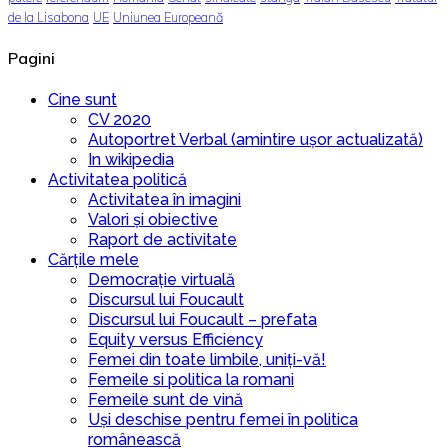
de la Lisabona
UE
Uniunea Europeană
Pagini
Cine sunt
CV 2020
Autoportret Verbal (amintire ușor actualizată)
In wikipedia
Activitatea politică
Activitatea în imagini
Valori și obiective
Raport de activitate
Cărțile mele
Democrație virtuală
Discursul lui Foucault
Discursul lui Foucault – prefata
Equity versus Efficiency
Femei din toate limbile, uniți-vă!
Femeile si politica la romani
Femeile sunt de vină
Uși deschise pentru femei în politica
românească