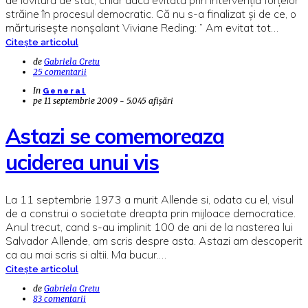
străine în procesul democratic. Că nu s-a finalizat și de ce, o
mărturisește nonșalant Viviane Reding: ” Am evitat tot…
Citește articolul
de
Gabriela Cretu
25 comentarii
In
General
pe
11 septembrie 2009 - 5.045 afișări
Astazi se comemoreaza
uciderea unui vis
La 11 septembrie 1973 a murit Allende si, odata cu el, visul
de a construi o societate dreapta prin mijloace democratice.
Anul trecut, cand s-au implinit 100 de ani de la nasterea lui
Salvador Allende, am scris despre asta. Astazi am descoperit
ca au mai scris si altii. Ma bucur.…
Citește articolul
de
Gabriela Cretu
83 comentarii