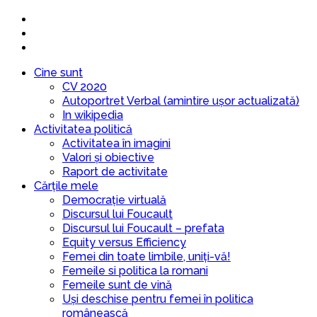
Cine sunt
CV 2020
Autoportret Verbal (amintire ușor actualizată)
In wikipedia
Activitatea politică
Activitatea în imagini
Valori și obiective
Raport de activitate
Cărțile mele
Democrație virtuală
Discursul lui Foucault
Discursul lui Foucault – prefata
Equity versus Efficiency
Femei din toate limbile, uniți-vă!
Femeile si politica la romani
Femeile sunt de vină
Uși deschise pentru femei în politica
românească