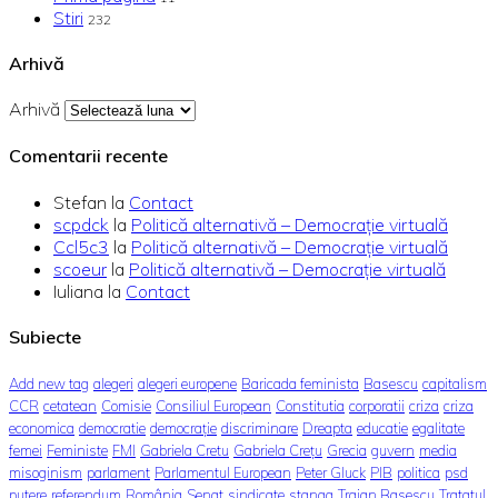
Stiri
232
Arhivă
Arhivă
Comentarii recente
Stefan
la
Contact
scpdck
la
Politică alternativă – Democraţie virtuală
Ccl5c3
la
Politică alternativă – Democraţie virtuală
scoeur
la
Politică alternativă – Democraţie virtuală
Iuliana
la
Contact
Subiecte
Add new tag
alegeri
alegeri europene
Baricada feminista
Basescu
capitalism
CCR
cetatean
Comisie
Consiliul European
Constitutia
corporatii
criza
criza
economica
democratie
democrație
discriminare
Dreapta
educatie
egalitate
femei
Feministe
FMI
Gabriela Cretu
Gabriela Crețu
Grecia
guvern
media
misoginism
parlament
Parlamentul European
Peter Gluck
PIB
politica
psd
putere
referendum
România
Senat
sindicate
stanga
Traian Basescu
Tratatul