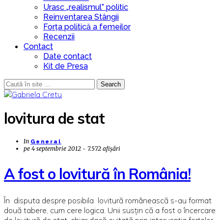
Urasc „realismul” politic
Reinventarea Stângii
Forța politică a femeilor
Recenzii
Contact
Date contact
Kit de Presa
Search
lovitura de stat
In
General
pe
4 septembrie 2012 - 7.572 afișări
A fost o lovitură în România!
În disputa despre posibila lovitură românească s-au format
două tabere, cum cere logica. Unii susțin că a fost o încercare
de lovitură de stat, chiar dacă evitată prin intervenția forțelor