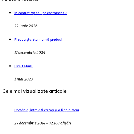
În contratimp sau pe contrasens ?!
22 iunie 2026
Predau ștafeta, nu mă predau!
17 decembrie 2024
Este 1 Mai!!!
1 mai 2023
Cele mai vizualizate articole
România, între a fi ca toți și a fi ca nimeni
27 decembrie 2014 - 72.168 afișări