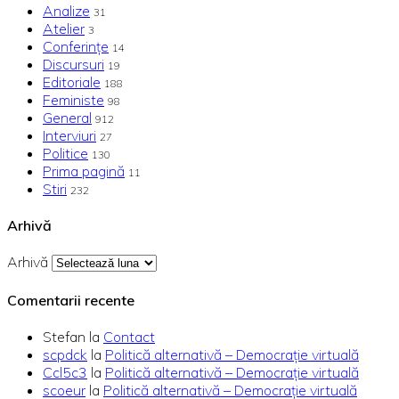
Analize
31
Atelier
3
Conferințe
14
Discursuri
19
Editoriale
188
Feministe
98
General
912
Interviuri
27
Politice
130
Prima pagină
11
Stiri
232
Arhivă
Arhivă
Comentarii recente
Stefan
la
Contact
scpdck
la
Politică alternativă – Democraţie virtuală
Ccl5c3
la
Politică alternativă – Democraţie virtuală
scoeur
la
Politică alternativă – Democraţie virtuală