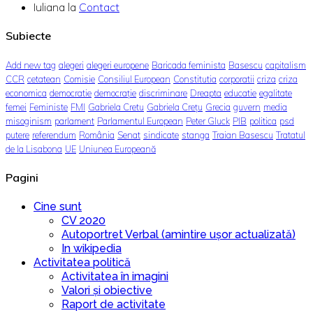
Iuliana
la
Contact
Subiecte
Add new tag
alegeri
alegeri europene
Baricada feminista
Basescu
capitalism
CCR
cetatean
Comisie
Consiliul European
Constitutia
corporatii
criza
criza
economica
democratie
democrație
discriminare
Dreapta
educatie
egalitate
femei
Feministe
FMI
Gabriela Cretu
Gabriela Crețu
Grecia
guvern
media
misoginism
parlament
Parlamentul European
Peter Gluck
PIB
politica
psd
putere
referendum
România
Senat
sindicate
stanga
Traian Basescu
Tratatul
de la Lisabona
UE
Uniunea Europeană
Pagini
Cine sunt
CV 2020
Autoportret Verbal (amintire ușor actualizată)
In wikipedia
Activitatea politică
Activitatea în imagini
Valori și obiective
Raport de activitate