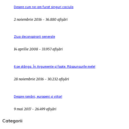
Despre cum ne-am furat singuri caciula
2 noiembrie 2016 - 36.880 afișări
Ziua deconspirarii generale
14 aprilie 2008 - 33.957 afișări
6 pe stânga. În Argumente și fapte. Răspunsurile mele!
28 noiembrie 2016 - 30.232 afișări
Despre români, europeni și viitor!
9 mai 2017 - 26.499 afișări
Categorii