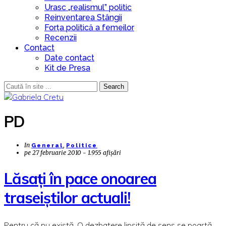
Urasc „realismul” politic
Reinventarea Stângii
Forța politică a femeilor
Recenzii
Contact
Date contact
Kit de Presa
Search
PD
In
,
General
Politice
pe
27 februarie 2010 - 1.955 afișări
Lăsaţi în pace onoarea
traseiştilor actuali!
Pentru că nu există. O dezbatere lipsită de sens se poartă,