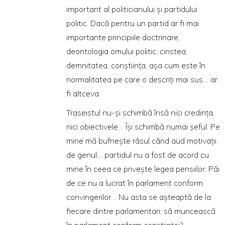
important al politicianului şi partidului
politic. Dacă pentru un partid ar fi mai
importante principiile doctrinare,
deontologia omului politic, cinstea,
demnitatea, conştiinţa, aşa cum este în
normalitatea pe care o descriţi mai sus… ar
fi altceva.
Traseistul nu-şi schimbă însă nici credinţa,
nici obiectivele… Îşi schimbă numai şeful. Pe
mine mă bufneşte râsul când aud motivaţii
de genul… partidul nu a fost de acord cu
mine în ceea ce priveşte legea pensiilor. Păi
de ce nu a lucrat în parlament conform
convingerilor… Nu asta se aşteaptă de la
fiecare dintre parlamentari, să muncească
în parlament conform conştiinţei?