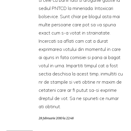
sediul PNTCD la mineriada. Intoxicari
bolsevice. Sunt chiar pe blogul asta mai
multe persoane care pot sa va spuna
exact cum s-a votat in strainatate.
Incercati sa aflati cam cat a durat
exprimarea votului din momentul in care
ai ajuns in fata comisiei si pana ai bagat
votul in urna. Impartiti timpul cat a fost
sectia deschisa la acest timp, inmultiti cu
nr de stampile si veti obtine nr maxim de
cetateni care ar fi putut sa-si exprime
dreptul de vot. Sa ne spuneti ce numar
ati obtinut.
28 februarie 2010 la 22:48