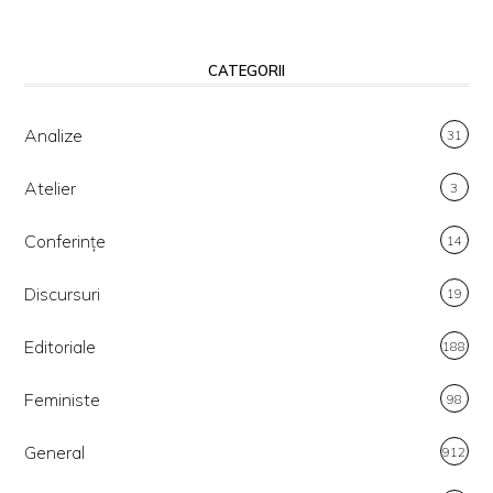
CATEGORII
Analize
31
Atelier
3
Conferințe
14
Discursuri
19
Editoriale
188
Feministe
98
General
912