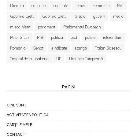
Dreapta
educatie
egalitate
femei
Feministe
FMI
Gabriela Cretu
Gabriela Crețu
Grecia
guvern
media
misoginism
parlament
Parlamentul European
Peter Gluck
PIB
politica
psd
putere
referendum
România
Senat
sindicate
stanga
Traian Basescu
Tratatul de la Lisabona
UE
Uniunea Europeană
PAGINI
CINE SUNT
ACTIVITATEA POLITICĂ
CĂRȚILE MELE
CONTACT