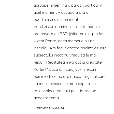
aproape nimeni nu a parasit partidul in
acel moment – dovada trista a
oportunismului dominant.
Votul zis uninominal este o tampenie
promovata de PSD (initiatorul legii a fost
Victor Ponta, daca memoria nu ne
inseala). Am facut atatea analize asupra
subiectului incat nu vreau sa le mai
reiau… Realitatea mi-a dat si dreptate.
Poftim!? Daca am curaj sa-mi exprim
opiniile!? Inca nu s-a nascut regimul care
sa ma impiedice sa mi-o exprim. Imi
rezerv placerea unui post intreg pe
aceasta tema.
27 februarie 2010 la 22:48