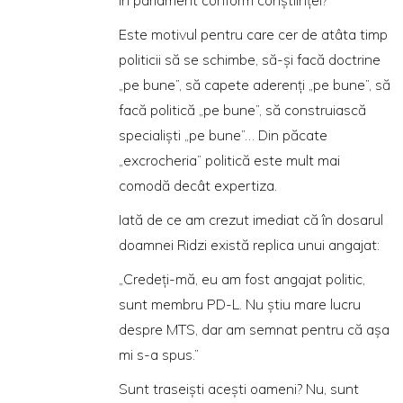
Este motivul pentru care cer de atâta timp
politicii să se schimbe, să-şi facă doctrine
„pe bune”, să capete aderenţi „pe bune”, să
facă politică „pe bune”, să construiască
specialişti „pe bune”… Din păcate
„excrocheria” politică este mult mai
comodă decât expertiza.
Iată de ce am crezut imediat că în dosarul
doamnei Ridzi există replica unui angajat:
„Credeţi-mă, eu am fost angajat politic,
sunt membru PD-L. Nu ştiu mare lucru
despre MTS, dar am semnat pentru că aşa
mi s-a spus.”
Sunt traseişti aceşti oameni? Nu, sunt