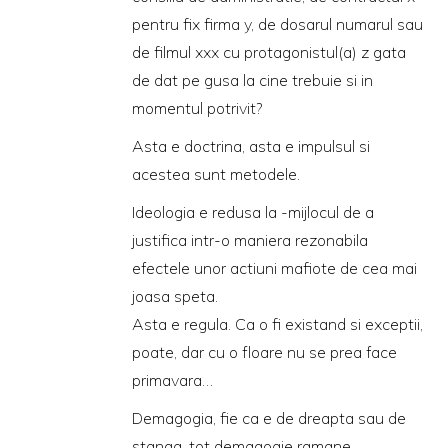
pentru fix firma y, de dosarul numarul sau
de filmul xxx cu protagonistul(a) z gata
de dat pe gusa la cine trebuie si in
momentul potrivit?
Asta e doctrina, asta e impulsul si
acestea sunt metodele.
Ideologia e redusa la -mijlocul de a
justifica intr-o maniera rezonabila
efectele unor actiuni mafiote de cea mai
joasa speta.
Asta e regula. Ca o fi existand si exceptii,
poate, dar cu o floare nu se prea face
primavara…
Demagogia, fie ca e de dreapta sau de
stanga, tot demagogie ramane.