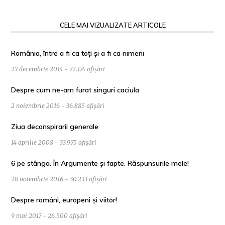
CELE MAI VIZUALIZATE ARTICOLE
România, între a fi ca toți și a fi ca nimeni
27 decembrie 2014 - 72.174 afișări
Despre cum ne-am furat singuri caciula
2 noiembrie 2016 - 36.885 afișări
Ziua deconspirarii generale
14 aprilie 2008 - 33.975 afișări
6 pe stânga. În Argumente și fapte. Răspunsurile mele!
28 noiembrie 2016 - 30.233 afișări
Despre români, europeni și viitor!
9 mai 2017 - 26.500 afișări