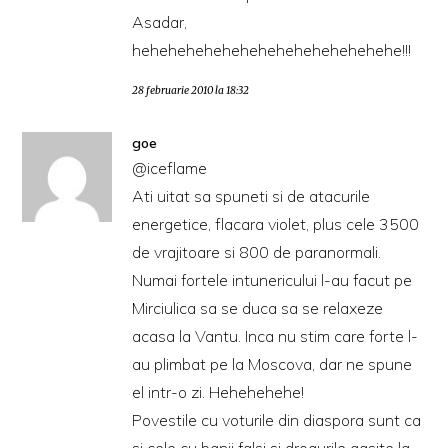
Asadar,
hehehehehehehehehehehehehehehe!!!
28 februarie 2010 la 18:32
goe
@iceflame
Ati uitat sa spuneti si de atacurile
energetice, flacara violet, plus cele 3500
de vrajitoare si 800 de paranormali.
Numai fortele intunericului l-au facut pe
Mirciulica sa se duca sa se relaxeze
acasa la Vantu. Inca nu stim care forte l-
au plimbat pe la Moscova, dar ne spune
el intr-o zi. Hehehehehe!
Povestile cu voturile din diaspora sunt ca
si cele cu banii falsi si drogurile gasite la