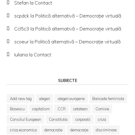
Stefan
la
Contact
scpdck
la
Politică alternativă – Democraţie virtuală
Ccl5c3
la
Politică alternativă – Democraţie virtuală
scoeur
la
Politică alternativă – Democraţie virtuală
Iuliana
la
Contact
SUBIECTE
Add new tag
alegeri
alegeri europene
Baricada feminista
Basescu
capitalism
CCR
cetatean
Comisie
Consiliul European
Constitutia
corporatii
criza
criza economica
democratie
democrație
discriminare