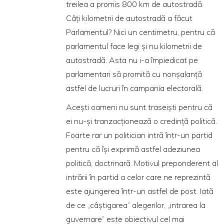
treilea a promis 800 km de autostradă.
Câţi kilometrii de autostradă a făcut
Parlamentul? Nici un centimetru, pentru că
parlamentul face legi şi nu kilometrii de
autostradă. Asta nu i-a împiedicat pe
parlamentari să promită cu nonşalanţă
astfel de lucruri în campania electorală.
Aceşti oameni nu sunt traseişti pentru că
ei nu-şi tranzacţionează o credinţă politică.
Foarte rar un politician intră într-un partid
pentru că îşi exprimă astfel adeziunea
politică, doctrinară. Motivul preponderent al
intrării în partid a celor care ne reprezintă
este ajungerea într-un astfel de post. Iată
de ce „câştigarea” alegerilor, „intrarea la
guvernare” este obiectivul cel mai