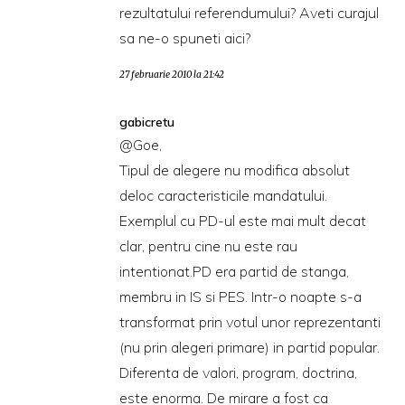
rezultatului referendumului? Aveti curajul
sa ne-o spuneti aici?
27 februarie 2010 la 21:42
gabicretu
@Goe,
Tipul de alegere nu modifica absolut
deloc caracteristicile mandatului.
Exemplul cu PD-ul este mai mult decat
clar, pentru cine nu este rau
intentionat.PD era partid de stanga,
membru in IS si PES. Intr-o noapte s-a
transformat prin votul unor reprezentanti
(nu prin alegeri primare) in partid popular.
Diferenta de valori, program, doctrina,
este enorma. De mirare a fost ca