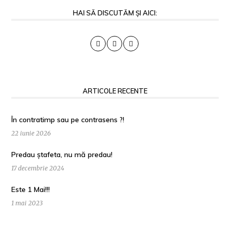
HAI SĂ DISCUTĂM ȘI AICI:
ARTICOLE RECENTE
În contratimp sau pe contrasens ?!
22 iunie 2026
Predau ștafeta, nu mă predau!
17 decembrie 2024
Este 1 Mai!!!
1 mai 2023