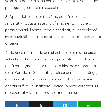
valori şi programe) şi nu persoane; excepţiile se numără
pe degete şi sunt chiar excepţii.
3. Opusul lui „reprezentativ” nu este, în acest caz,
„imperativ”. Opusul este „nul”. În momentul în care a
părăsit partidul pentru care a candidat, cel care pleacă
încetează să-i mai reprezinte pe cei pe care-i reprezenta
anterior.
4. Nu orice părăsire de partid este traseism şi nu orice
schimbare duce la pierderea reprezentativităţii. Dacă,
după renunţarea peste noapte la ideologie şi program,
aleşii Partidului Democrat (votaţi ca oameni de stânga)
ar fi părăsit partidul şi s-ar fi alăturat PSD, să zicem,
decizia ar fi avut justificare. Tocmai în baza caracterului
reprezentativ şi nu imperativ al mandatului.