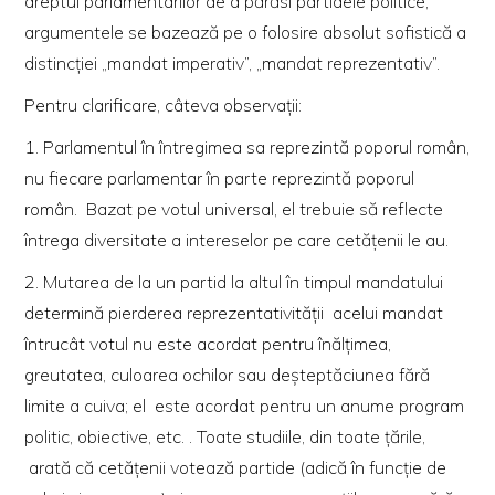
dreptul parlamentarilor de a părăsi partidele politice;
argumentele se bazează pe o folosire absolut sofistică a
distincţiei „mandat imperativ”, „mandat reprezentativ”.
Pentru clarificare, câteva observaţii:
1. Parlamentul în întregimea sa reprezintă poporul român,
nu fiecare parlamentar în parte reprezintă poporul
român. Bazat pe votul universal, el trebuie să reflecte
întrega diversitate a intereselor pe care cetăţenii le au.
2. Mutarea de la un partid la altul în timpul mandatului
determină pierderea reprezentativităţii acelui mandat
întrucât votul nu este acordat pentru înălţimea,
greutatea, culoarea ochilor sau deşteptăciunea fără
limite a cuiva; el este acordat pentru un anume program
politic, obiective, etc. . Toate studiile, din toate ţările,
arată că cetăţenii votează partide (adică în funcţie de