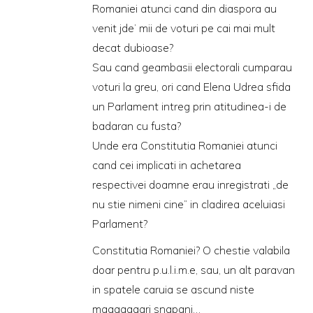
Romaniei atunci cand din diaspora au
venit jde’ mii de voturi pe cai mai mult
decat dubioase?
Sau cand geambasii electorali cumparau
voturi la greu, ori cand Elena Udrea sfida
un Parlament intreg prin atitudinea-i de
badaran cu fusta?
Unde era Constitutia Romaniei atunci
cand cei implicati in achetarea
respectivei doamne erau inregistrati „de
nu stie nimeni cine” in cladirea aceluiasi
Parlament?
Constitutia Romaniei? O chestie valabila
doar pentru p.u.l.i.m.e, sau, un alt paravan
in spatele caruia se ascund niste
maaaaaaari snapani…