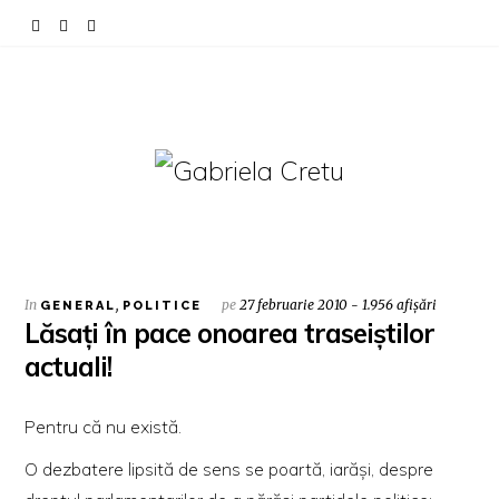
In
,
pe
27 februarie 2010 - 1.956 afișări
GENERAL
POLITICE
Lăsaţi în pace onoarea traseiştilor
actuali!
Pentru că nu există.
O dezbatere lipsită de sens se poartă, iarăşi, despre