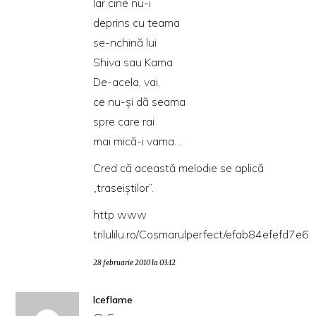
Iar cine nu-i
deprins cu teama
se-nchină lui
Shiva sau Kama
De-acela, vai,
ce nu-şi dă seama
spre care rai
mai mică-i vama…
Cred că această melodie se aplică
„traseiştilor”.
http www
trilulilu.ro/Cosmarulperfect/efab84efefd7e6
28 februarie 2010 la 03:12
Iceflame