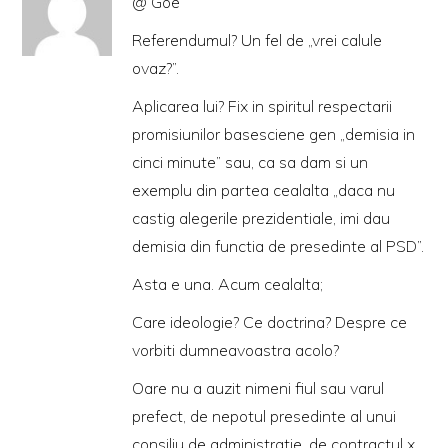
@ Goe
Referendumul? Un fel de „vrei calule
ovaz?”.
Aplicarea lui? Fix in spiritul respectarii
promisiunilor basesciene gen „demisia in
cinci minute” sau, ca sa dam si un
exemplu din partea cealalta „daca nu
castig alegerile prezidentiale, imi dau
demisia din functia de presedinte al PSD”.
Asta e una. Acum cealalta;
Care ideologie? Ce doctrina? Despre ce
vorbiti dumneavoastra acolo?
Oare nu a auzit nimeni fiul sau varul
prefect, de nepotul presedinte al unui
consiliu de administratie, de contractul x