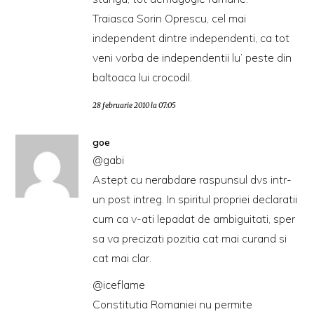
Traiasca Sorin Oprescu, cel mai
independent dintre independenti, ca tot
veni vorba de independentii lu’ peste din
baltoaca lui crocodil.
28 februarie 2010 la 07:05
goe
@gabi
Astept cu nerabdare raspunsul dvs intr-
un post intreg. In spiritul propriei declaratii
cum ca v-ati lepadat de ambiguitati, sper
sa va precizati pozitia cat mai curand si
cat mai clar.
@iceflame
Constitutia Romaniei nu permite