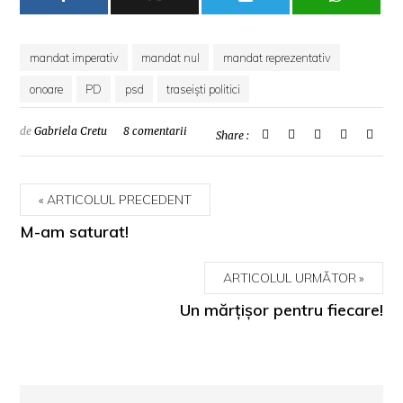
mandat imperativ
mandat nul
mandat reprezentativ
onoare
PD
psd
traseişti politici
de
Gabriela Cretu
8 comentarii
Share :
ARTICOLUL PRECEDENT
M-am saturat!
ARTICOLUL URMĂTOR
Un mărţişor pentru fiecare!