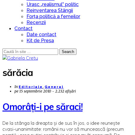
Urasc „realismul” politic
Reinventarea Stângii
Forța politică a femeilor
Recenzii
Contact
Date contact
Kit de Presa
Search
sărăcia
In
,
Editoriale
General
pe
15 septembrie 2010 - 2.232 afișări
Omorâţi-i pe săraci!
De la stânga la dreapta şi de sus în jos, o idee reuneşte
cvasi-unanimitate: românii nu vor să muncească (precum
nemţii) ; prea puţini contribuie şi prea mulţi consumă. De