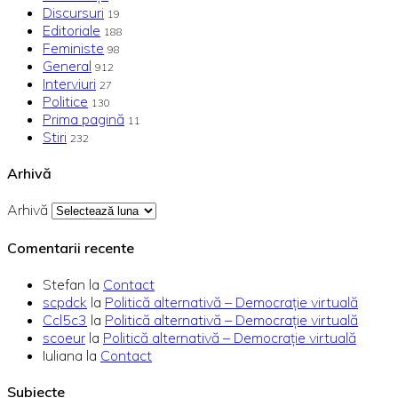
Discursuri
19
Editoriale
188
Feministe
98
General
912
Interviuri
27
Politice
130
Prima pagină
11
Stiri
232
Arhivă
Arhivă
Comentarii recente
Stefan
la
Contact
scpdck
la
Politică alternativă – Democraţie virtuală
Ccl5c3
la
Politică alternativă – Democraţie virtuală
scoeur
la
Politică alternativă – Democraţie virtuală
Iuliana
la
Contact
Subiecte