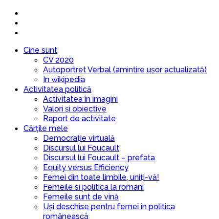
Cine sunt
CV 2020
Autoportret Verbal (amintire ușor actualizată)
In wikipedia
Activitatea politică
Activitatea în imagini
Valori și obiective
Raport de activitate
Cărțile mele
Democrație virtuală
Discursul lui Foucault
Discursul lui Foucault – prefata
Equity versus Efficiency
Femei din toate limbile, uniți-vă!
Femeile si politica la romani
Femeile sunt de vină
Uși deschise pentru femei în politica
românească