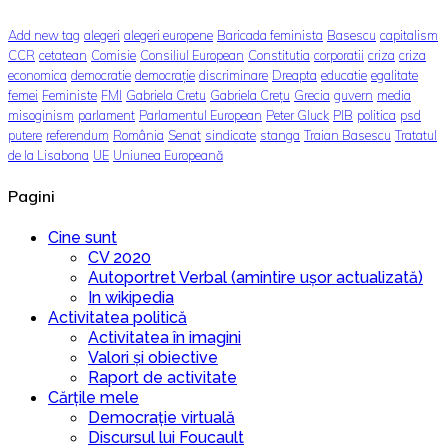
Add new tag
alegeri
alegeri europene
Baricada feminista
Basescu
capitalism
CCR
cetatean
Comisie
Consiliul European
Constitutia
corporatii
criza
criza
economica
democratie
democrație
discriminare
Dreapta
educatie
egalitate
femei
Feministe
FMI
Gabriela Cretu
Gabriela Crețu
Grecia
guvern
media
misoginism
parlament
Parlamentul European
Peter Gluck
PIB
politica
psd
putere
referendum
România
Senat
sindicate
stanga
Traian Basescu
Tratatul
de la Lisabona
UE
Uniunea Europeană
Pagini
Cine sunt
CV 2020
Autoportret Verbal (amintire ușor actualizată)
In wikipedia
Activitatea politică
Activitatea în imagini
Valori și obiective
Raport de activitate
Cărțile mele
Democrație virtuală
Discursul lui Foucault