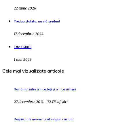
22 iunie 2026
Predau ștafeta, nu mă predau!
17 decembrie 2024
Este 1 Mai!!!
1 mai 2023
Cele mai vizualizate articole
România, între a fi ca toți și a fi ca nimeni
27 decembrie 2014 - 72.173 afișări
Despre cum ne-am furat singuri caciula