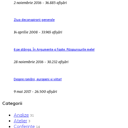
2 noiembrie 2016 - 36.885 afișări
Ziua deconspirarii generale
14 aprilie 2008 - 33.965 afișări
6 pe stânga. În Argumente și fapte. Răspunsurile mele!
28 noiembrie 2016 - 30.232 afișări
Despre români, europeni și viitor!
9 mai 2017 - 26.500 afișări
Categorii
Analize
31
Atelier
3
Conferințe
14