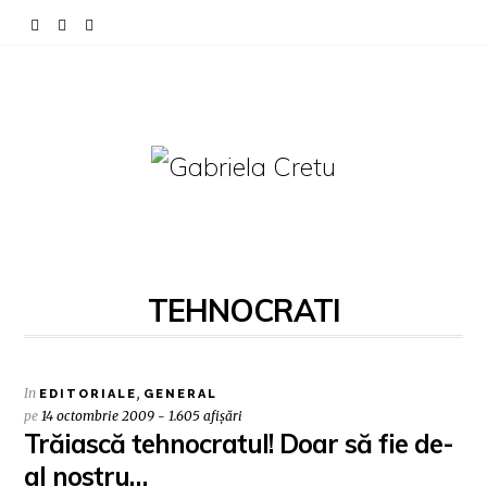
TEHNOCRATI
In
,
EDITORIALE
GENERAL
pe
14 octombrie 2009 - 1.605 afișări
Trăiască tehnocratul! Doar să fie de-
al nostru…