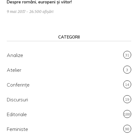
Despre români, europeni și viitor!
9 mai 2017 - 26.500 afișări
CATEGORII
Analize
31
Atelier
3
Conferințe
14
Discursuri
19
Editoriale
188
Feministe
98