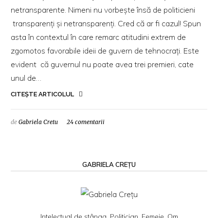
netransparente. Nimeni nu vorbeşte însă de politicieni
transparenţi şi netransparenţi. Cred că ar fi cazul! Spun
asta în contextul în care remarc atitudini extrem de
zgomotos favorabile ideii de guvern de tehnocraţi. Este
evident că guvernul nu poate avea trei premieri, cate
unul de…
CITEȘTE ARTICOLUL
de
Gabriela Cretu
24 comentarii
GABRIELA CREȚU
Intelectual de stânga. Politician. Femeie. Om