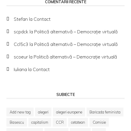
COMENTARII RECENTE
Stefan
la
Contact
scpdck
la
Politică alternativă – Democraţie virtuală
Ccl5c3
la
Politică alternativă – Democraţie virtuală
scoeur
la
Politică alternativă – Democraţie virtuală
Iuliana
la
Contact
SUBIECTE
Add new tag
alegeri
alegeri europene
Baricada feminista
Basescu
capitalism
CCR
cetatean
Comisie