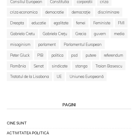
Consiliul European
Constitutia
corporatii
criza
criza economica
democratie
democrație
discriminare
Dreapta
educatie
egalitate
femei
Feministe
FMI
Gabriela Cretu
Gabriela Crețu
Grecia
guvern
media
misoginism
parlament
Parlamentul European
Peter Gluck
PIB
politica
psd
putere
referendum
România
Senat
sindicate
stanga
Traian Basescu
Tratatul de la Lisabona
UE
Uniunea Europeană
PAGINI
CINE SUNT
ACTIVITATEA POLITICĂ