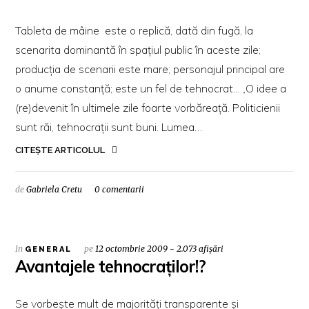
Tableta de mâine este o replică, dată din fugă, la
scenarita dominantă în spaţiul public în aceste zile;
producţia de scenarii este mare; personajul principal are
o anume constanţă; este un fel de tehnocrat... „O idee a
(re)devenit în ultimele zile foarte vorbăreaţă. Politicienii
sunt răi, tehnocraţii sunt buni. Lumea…
CITEȘTE ARTICOLUL
de
Gabriela Cretu
0 comentarii
In
pe
12 octombrie 2009 - 2.073 afișări
GENERAL
Avantajele tehnocraţilor!?
Se vorbeşte mult de majorităţi transparente şi