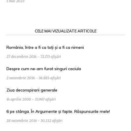
1 mai 2023
CELE MAI VIZUALIZATE ARTICOLE
România, între a fi ca toți și a fi ca nimeni
27 decembrie 2014 - 72.173 afișări
Despre cum ne-am furat singuri caciula
2 noiembrie 2016 - 36.885 afișări
Ziua deconspirarii generale
14 aprilie 2008 - 33.967 afișări
6 pe stânga. În Argumente și fapte. Răspunsurile mele!
28 noiembrie 2016 - 30.232 afișări