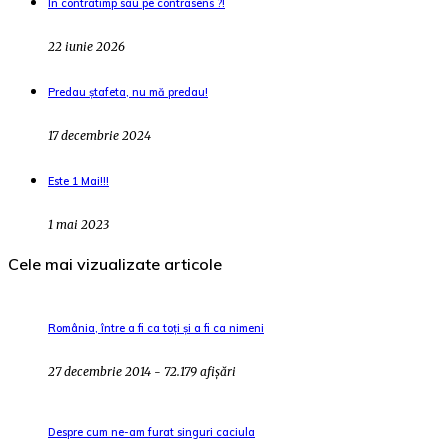
În contratimp sau pe contrasens ?!
22 iunie 2026
Predau ștafeta, nu mă predau!
17 decembrie 2024
Este 1 Mai!!!
1 mai 2023
Cele mai vizualizate articole
România, între a fi ca toți și a fi ca nimeni
27 decembrie 2014 - 72.179 afișări
Despre cum ne-am furat singuri caciula