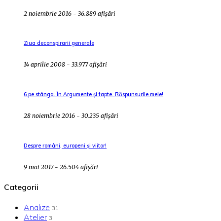
2 noiembrie 2016 - 36.889 afișări
Ziua deconspirarii generale
14 aprilie 2008 - 33.977 afișări
6 pe stânga. În Argumente și fapte. Răspunsurile mele!
28 noiembrie 2016 - 30.235 afișări
Despre români, europeni și viitor!
9 mai 2017 - 26.504 afișări
Categorii
Analize
31
Atelier
3