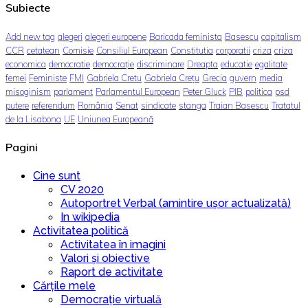
Subiecte
Add new tag
alegeri
alegeri europene
Baricada feminista
Basescu
capitalism
CCR
cetatean
Comisie
Consiliul European
Constitutia
corporatii
criza
criza
economica
democratie
democrație
discriminare
Dreapta
educatie
egalitate
femei
Feministe
FMI
Gabriela Cretu
Gabriela Crețu
Grecia
guvern
media
misoginism
parlament
Parlamentul European
Peter Gluck
PIB
politica
psd
putere
referendum
România
Senat
sindicate
stanga
Traian Basescu
Tratatul
de la Lisabona
UE
Uniunea Europeană
Pagini
Cine sunt
CV 2020
Autoportret Verbal (amintire ușor actualizată)
In wikipedia
Activitatea politică
Activitatea în imagini
Valori și obiective
Raport de activitate
Cărțile mele
Democrație virtuală