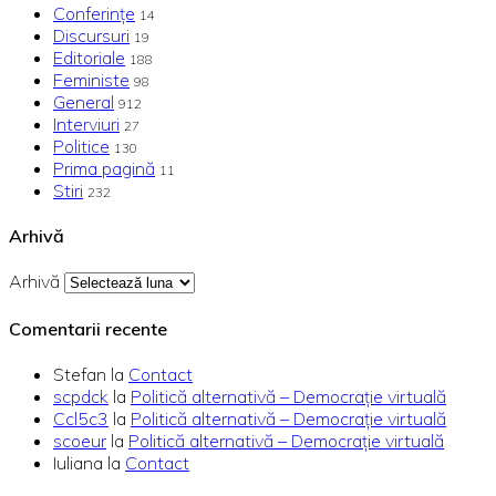
Conferințe
14
Discursuri
19
Editoriale
188
Feministe
98
General
912
Interviuri
27
Politice
130
Prima pagină
11
Stiri
232
Arhivă
Arhivă
Comentarii recente
Stefan
la
Contact
scpdck
la
Politică alternativă – Democraţie virtuală
Ccl5c3
la
Politică alternativă – Democraţie virtuală
scoeur
la
Politică alternativă – Democraţie virtuală
Iuliana
la
Contact