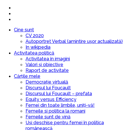
Cine sunt
CV 2020
Autoportret Verbal (amintire ușor actualizată)
In wikipedia
Activitatea politică
Activitatea în imagini
Valori și obiective
Raport de activitate
Cărțile mele
Democrație virtuală
Discursul lui Foucault
Discursul lui Foucault – prefata
Equity versus Efficiency
Femei din toate limbile, uniți-vă!
Femeile si politica la romani
Femeile sunt de vină
Uși deschise pentru femei în politica
românească