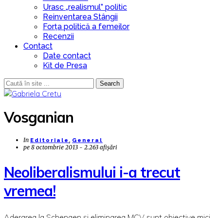
Urasc „realismul” politic
Reinventarea Stângii
Forța politică a femeilor
Recenzii
Contact
Date contact
Kit de Presa
Search
Vosganian
In
,
Editoriale
General
pe
8 octombrie 2013 - 2.263 afișări
Neoliberalismului i-a trecut
vremea!
Aderarea la Schengen și eliminarea MCV sunt obiective mici