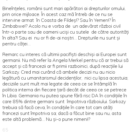
Bineînțeles, românii sunt mari apărători ai drepturilor omului,
prin orice mijloace. În acest caz mă întreb de ce nu se
intervine armat în Coasta de Fildeș!? Sau în Yemen!? În
Zimbabwe!? Acolo nu e vorba de un adevărat război civil
într-o parte sau de oameni uciși cu sutele de către autorități
în alta?! Sau ei nu or fi de-ai noștri… Drepturile nu sunt și
pentru căței…
Remarc cu interes că ultimii pacifiști deschiși ai Europei sunt
germanii. Nu mă refer la Angela Merkel pentru că ar trebui să
accept și că francezii ar fi primii razboinici, după reacțiile lui
Sarkozy. Cred mai curând că ambele decizii nu au nicio
legătură cu umanitarismul decidenților, nici cu lipsa acestuia;
deciziile sunt mult mai legate de ceea ce se întâmplă în
politica interna din fiecare țară decât de ceea ce se petrece
în Libia. Germania nu putea spune fără risc DA în condițiile în
care 85% dintre germani sunt împotriva războiului. Sarkozy
trebuia să facă ceva, în condițiile în care tot cam atâți
francezi sunt împotriva sa; dacă a făcut bine sau nu, asta
este altă problemă… Nu și-o pune nimeni!?
65