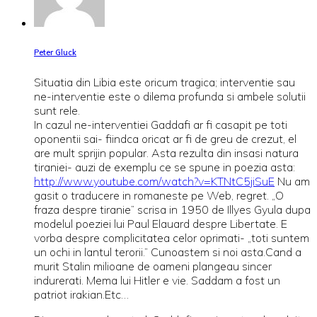
Peter Gluck
Situatia din Libia este oricum tragica; interventie sau
ne-interventie este o dilema profunda si ambele solutii
sunt rele.
In cazul ne-interventiei Gaddafi ar fi casapit pe toti
oponentii sai- fiindca oricat ar fi de greu de crezut, el
are mult sprijin popular. Asta rezulta din insasi natura
tiraniei- auzi de exemplu ce se spune in poezia asta:
http://www.youtube.com/watch?v=KTNtC5jiSuE
Nu am
gasit o traducere in romaneste pe Web, regret. „O
fraza despre tiranie” scrisa in 1950 de Illyes Gyula dupa
modelul poeziei lui Paul Elauard despre Libertate. E
vorba despre complicitatea celor oprimati- „toti suntem
un ochi in lantul terorii.” Cunoastem si noi asta.Cand a
murit Stalin milioane de oameni plangeau sincer
indurerati. Mema lui Hitler e vie. Saddam a fost un
patriot irakian.Etc…