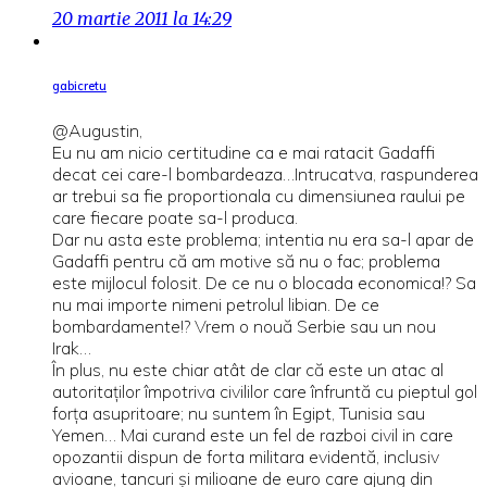
20 martie 2011 la 14:29
gabicretu
@Augustin,
Eu nu am nicio certitudine ca e mai ratacit Gadaffi
decat cei care-l bombardeaza…Intrucatva, raspunderea
ar trebui sa fie proportionala cu dimensiunea raului pe
care fiecare poate sa-l produca.
Dar nu asta este problema; intentia nu era sa-l apar de
Gadaffi pentru că am motive să nu o fac; problema
este mijlocul folosit. De ce nu o blocada economica!? Sa
nu mai importe nimeni petrolul libian. De ce
bombardamente!? Vrem o nouă Serbie sau un nou
Irak…
În plus, nu este chiar atât de clar că este un atac al
autoritaților împotriva civililor care înfruntă cu pieptul gol
forța asupritoare; nu suntem în Egipt, Tunisia sau
Yemen… Mai curand este un fel de razboi civil in care
opozantii dispun de forta militara evidentă, inclusiv
avioane, tancuri și milioane de euro care ajung din