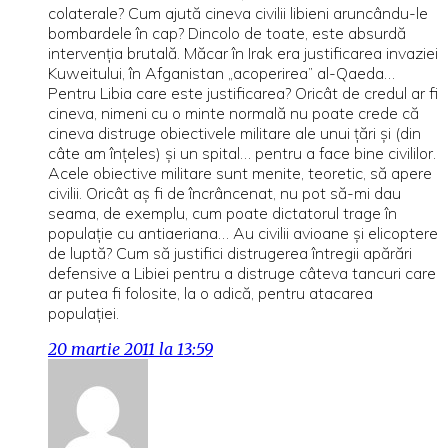
colaterale? Cum ajută cineva civilii libieni aruncându-le
bombardele în cap? Dincolo de toate, este absurdă
intervenţia brutală. Măcar în Irak era justificarea invaziei
Kuweitului, în Afganistan „acoperirea” al-Qaeda…
Pentru Libia care este justificarea? Oricât de credul ar fi
cineva, nimeni cu o minte normală nu poate crede că
cineva distruge obiectivele militare ale unui ţări şi (din
câte am înţeles) şi un spital… pentru a face bine civililor.
Acele obiective militare sunt menite, teoretic, să apere
civilii. Oricât aş fi de încrâncenat, nu pot să-mi dau
seama, de exemplu, cum poate dictatorul trage în
populaţie cu antiaeriana… Au civilii avioane şi elicoptere
de luptă? Cum să justifici distrugerea întregii apărări
defensive a Libiei pentru a distruge câteva tancuri care
ar putea fi folosite, la o adică, pentru atacarea
populaţiei.
20 martie 2011 la 13:59