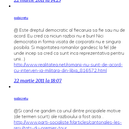
gabicretu
@ Este dreptul democratic al fiecaruia sa fie sau nu de
acord. Eu cred ca niciun razboi nu e bun! Nici
democratia in forma visata de corporatii nu e singura
posibila. Si majoritatea romanilor gandesc la fel (de
unde incep sa cred ca sunt inca reprezentativa pentru
unii…)
http://www.realitatea.net/romanii-nu-sunt-de-acord-
cu-interven-ia-militara-din-libia_816572.html
22 martie 2011 la 18:07
gabicretu
@Si cand ne gandim ca unul dintre pricipalele motive
(de termen scurt) ale razboiului a fost asta…
http://www.parti-socialiste.fr/articles/cantonales-les-
resultats-du-premier-tour