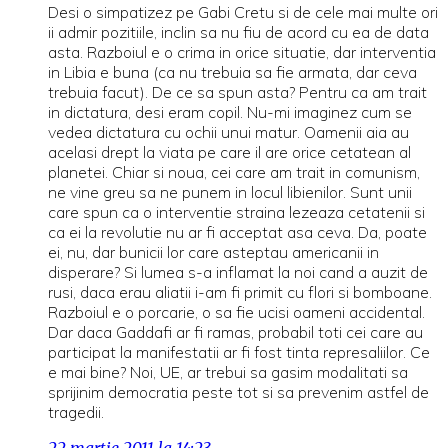
Desi o simpatizez pe Gabi Cretu si de cele mai multe ori
ii admir pozitiile, inclin sa nu fiu de acord cu ea de data
asta. Razboiul e o crima in orice situatie, dar interventia
in Libia e buna (ca nu trebuia sa fie armata, dar ceva
trebuia facut). De ce sa spun asta? Pentru ca am trait
in dictatura, desi eram copil. Nu-mi imaginez cum se
vedea dictatura cu ochii unui matur. Oamenii aia au
acelasi drept la viata pe care il are orice cetatean al
planetei. Chiar si noua, cei care am trait in comunism,
ne vine greu sa ne punem in locul libienilor. Sunt unii
care spun ca o interventie straina lezeaza cetatenii si
ca ei la revolutie nu ar fi acceptat asa ceva. Da, poate
ei, nu, dar bunicii lor care asteptau americanii in
disperare? Si lumea s-a inflamat la noi cand a auzit de
rusi, daca erau aliatii i-am fi primit cu flori si bomboane.
Razboiul e o porcarie, o sa fie ucisi oameni accidental.
Dar daca Gaddafi ar fi ramas, probabil toti cei care au
participat la manifestatii ar fi fost tinta represaliilor. Ce
e mai bine? Noi, UE, ar trebui sa gasim modalitati sa
sprijinim democratia peste tot si sa prevenim astfel de
tragedii.
22 martie 2011 la 14:23