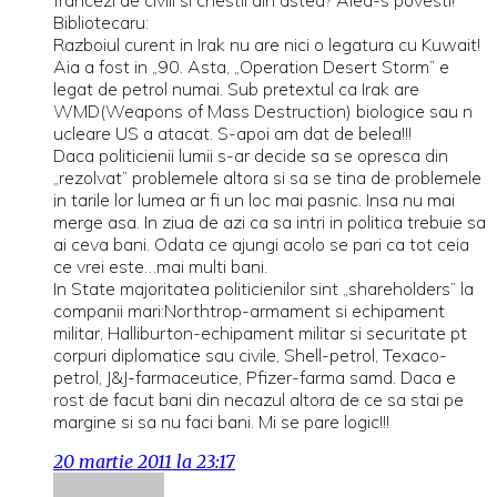
francezi de civili si chestii din astea? Alea-s povesti!
Bibliotecaru:
Razboiul curent in Irak nu are nici o legatura cu Kuwait!
Aia a fost in „90. Asta, „Operation Desert Storm” e
legat de petrol numai. Sub pretextul ca Irak are
WMD(Weapons of Mass Destruction) biologice sau n
ucleare US a atacat. S-apoi am dat de belea!!!
Daca politicienii lumii s-ar decide sa se opresca din
„rezolvat” problemele altora si sa se tina de problemele
in tarile lor lumea ar fi un loc mai pasnic. Insa nu mai
merge asa. In ziua de azi ca sa intri in politica trebuie sa
ai ceva bani. Odata ce ajungi acolo se pari ca tot ceia
ce vrei este…mai multi bani.
In State majoritatea politicienilor sint „shareholders” la
companii mari:Northtrop-armament si echipament
militar, Halliburton-echipament militar si securitate pt
corpuri diplomatice sau civile, Shell-petrol, Texaco-
petrol, J&J-farmaceutice, Pfizer-farma samd. Daca e
rost de facut bani din necazul altora de ce sa stai pe
margine si sa nu faci bani. Mi se pare logic!!!
20 martie 2011 la 23:17