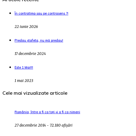
În contratimp sau pe contrasens ?!
22 iunie 2026
Predau ștafeta, nu mă predau!
17 decembrie 2024
Este 1 Mai!!!
1 mai 2023
Cele mai vizualizate articole
România, între a fi ca toți și a fi ca nimeni
27 decembrie 2014 - 72.180 afișări