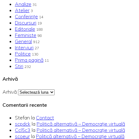
Analize
31
Atelier
3
Conferințe
14
Discursuri
19
Editoriale
188
Feministe
98
General
912
Interviuri
27
Politice
130
Prima pagină
11
Stiri
232
Arhivă
Arhivă
Comentarii recente
Stefan
la
Contact
scpdck
la
Politică alternativă – Democraţie virtuală
Ccl5c3
la
Politică alternativă – Democraţie virtuală
scoeur
la
Politică alternativă – Democraţie virtuală