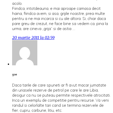
acolo.
Fiindca, intotdeauna, e mai aproape camasa decit
haina, fiindca avem, si asa, grijile noastre, prea multe
pentru a ne mai incarca si cu ale altora. Si, chiar daca
pare greu de crezut, ne face bine sa vedem ca, pina la
urma, are cineva „grija” si de astia …
20 martie 2011 la 02:59
goe
Daca tarile de care spuneti ar fi avut macar jumatate
din uriasele rezerve de petrol pe care le are Libia,
desigur ca nu se puteau permite respectivele atrocitati.
Inca un exemplu de competitie pentru resurse. Va veni
randul si celorlalte tari cand se termina rezervele de
fier, cupru, carbune, litiu, etc.