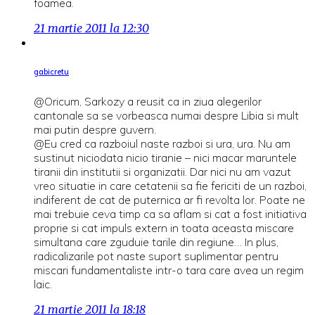
foamea.
21 martie 2011 la 12:30
gabicretu
@Oricum, Sarkozy a reusit ca in ziua alegerilor
cantonale sa se vorbeasca numai despre Libia si mult
mai putin despre guvern.
@Eu cred ca razboiul naste razboi si ura, ura. Nu am
sustinut niciodata nicio tiranie – nici macar maruntele
tiranii din institutii si organizatii. Dar nici nu am vazut
vreo situatie in care cetatenii sa fie fericiti de un razboi,
indiferent de cat de puternica ar fi revolta lor. Poate ne
mai trebuie ceva timp ca sa aflam si cat a fost initiativa
proprie si cat impuls extern in toata aceasta miscare
simultana care zguduie tarile din regiune… In plus,
radicalizarile pot naste suport suplimentar pentru
miscari fundamentaliste intr-o tara care avea un regim
laic.
21 martie 2011 la 18:18