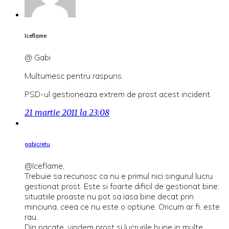
Iceflame
@ Gabi
Multumesc pentru raspuns.
PSD-ul gestioneaza extrem de prost acest incident.
21 martie 2011 la 23:08
gabicretu
@Iceflame,
Trebuie sa recunosc ca nu e primul nici singurul lucru
gestionat prost. Este si foarte dificil de gestionat bine;
situatiile proaste nu pot sa iasa bine decat prin
minciuna, ceea ce nu este o optiune. Oricum ar fi, este
rau.
Din pacate, vindem prost si lucrurile bune in multe