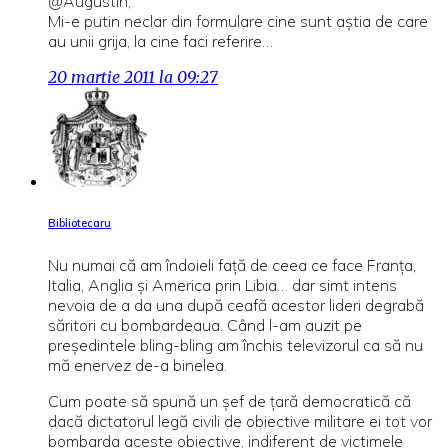
@Augustin,
Mi-e putin neclar din formulare cine sunt aștia de care
au unii grija, la cine faci referire…
20 martie 2011 la 09:27
Bibliotecaru
Nu numai că am îndoieli faţă de ceea ce face Franţa,
Italia, Anglia şi America prin Libia… dar simt intens
nevoia de a da una după ceafă acestor lideri degrabă
săritori cu bombardeaua. Când l-am auzit pe
preşedintele bling-bling am închis televizorul ca să nu
mă enervez de-a binelea.
Cum poate să spună un şef de ţară democratică că
dacă dictatorul legă civili de obiective militare ei tot vor
bombarda aceste obiective, indiferent de victimele