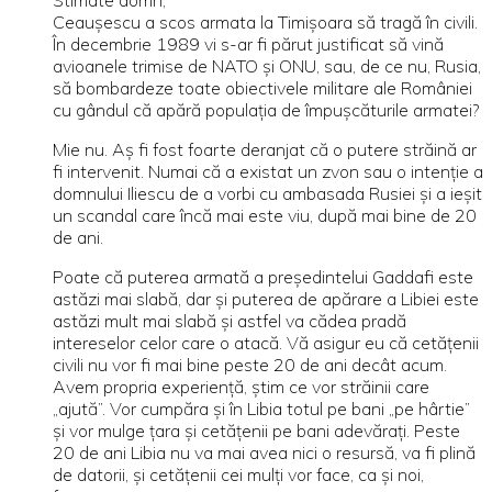
Stimate domn,
Ceauşescu a scos armata la Timişoara să tragă în civili.
În decembrie 1989 vi s-ar fi părut justificat să vină
avioanele trimise de NATO şi ONU, sau, de ce nu, Rusia,
să bombardeze toate obiectivele militare ale României
cu gândul că apără populaţia de împuşcăturile armatei?
Mie nu. Aş fi fost foarte deranjat că o putere străină ar
fi intervenit. Numai că a existat un zvon sau o intenţie a
domnului Iliescu de a vorbi cu ambasada Rusiei şi a ieşit
un scandal care încă mai este viu, după mai bine de 20
de ani.
Poate că puterea armată a preşedintelui Gaddafi este
astăzi mai slabă, dar şi puterea de apărare a Libiei este
astăzi mult mai slabă şi astfel va cădea pradă
intereselor celor care o atacă. Vă asigur eu că cetăţenii
civili nu vor fi mai bine peste 20 de ani decât acum.
Avem propria experienţă, ştim ce vor străinii care
„ajută”. Vor cumpăra şi în Libia totul pe bani „pe hârtie”
şi vor mulge ţara şi cetăţenii pe bani adevăraţi. Peste
20 de ani Libia nu va mai avea nici o resursă, va fi plină
de datorii, şi cetăţenii cei mulţi vor face, ca şi noi,