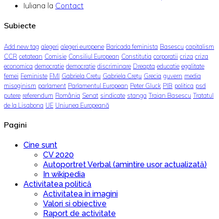
Iuliana
la
Contact
Subiecte
Add new tag
alegeri
alegeri europene
Baricada feminista
Basescu
capitalism
CCR
cetatean
Comisie
Consiliul European
Constitutia
corporatii
criza
criza
economica
democratie
democrație
discriminare
Dreapta
educatie
egalitate
femei
Feministe
FMI
Gabriela Cretu
Gabriela Crețu
Grecia
guvern
media
misoginism
parlament
Parlamentul European
Peter Gluck
PIB
politica
psd
putere
referendum
România
Senat
sindicate
stanga
Traian Basescu
Tratatul
de la Lisabona
UE
Uniunea Europeană
Pagini
Cine sunt
CV 2020
Autoportret Verbal (amintire ușor actualizată)
In wikipedia
Activitatea politică
Activitatea în imagini
Valori și obiective
Raport de activitate