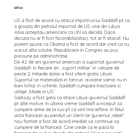
Mihai
US a fost de acord cu atacul impotriva lui Gaddafi pt ca
o groaza din petrolul importat de US vine din Libya.
Abia asteptau americanii ca UN sa decida. Daca
decizia nu ar fi fost favorabila(atac), tot ar fi atacat. Nu
putem spune ca Obama a fost de acord dar cred ca nu
a avut alta solutie. Republicanii in Congres au pus
presiune pe administratie.
De 42 de ani guvernul american a suportat guvernul
Gaddafi. In fiecare an, „suport militar” in valoare de
peste 2 miliarde dolari a fost oferit gratis Libyei.
Suportul se materializa in tancuri, avioane samd, nu in
bani lichizi. In schimb, Gaddafi cumpara tractoare si
utilaje „Made in US”
Sarkozy a fost gata sa atace Libya-guvernul Gaddafi
pt alte motive. In ultima vreme Gaddafi a inceput sa
cumpere arme de la rusi pt ca sint mai ieftine. In felul
asta francezii au pierdut un client iar guvernul „rebel”
nou format a fost de acord imediat sa continue sa
cumpere de la francezi. Cine crede ca le pasa la