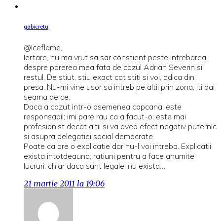
gabicretu
@Iceflame,
Iertare, nu ma vrut sa sar constient peste intrebarea
despre parerea mea fata de cazul Adrian Severin si
restul. De stiut, stiu exact cat stiti si voi, adica din
presa. Nu-mi vine usor sa intreb pe altii prin zona, iti dai
seama de ce.
Daca a cazut intr-o asemenea capcana, este
responsabil; imi pare rau ca a facut-o; este mai
profesionist decat altii si va avea efect negativ puternic
si asupra delegatiei social democrate.
Poate ca are o explicatie dar nu-l voi intreba. Explicatii
exista intotdeauna; ratiuni pentru a face anumite
lucruri, chiar daca sunt legale, nu exista…
21 martie 2011 la 19:06