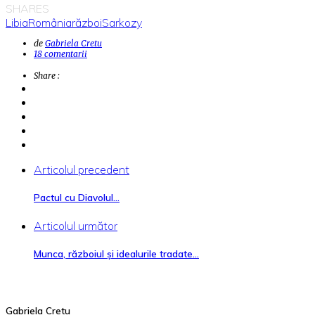
SHARES
Libia
România
război
Sarkozy
de
Gabriela Cretu
18 comentarii
Share :
Articolul precedent
Pactul cu Diavolul…
Articolul următor
Munca, războiul și idealurile tradate…
Gabriela Cretu