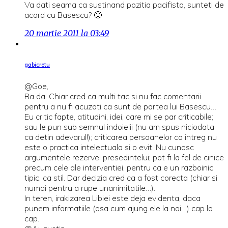
Va dati seama ca sustinand pozitia pacifista, sunteti de
acord cu Basescu? 🙂
20 martie 2011 la 03:49
gabicretu
@Goe,
Ba da. Chiar cred ca multi tac si nu fac comentarii
pentru a nu fi acuzati ca sunt de partea lui Basescu…
Eu critic fapte, atitudini, idei, care mi se par criticabile;
sau le pun sub semnul indoielii (nu am spus niciodata
ca detin adevarul!); criticarea persoanelor ca intreg nu
este o practica intelectuala si o evit. Nu cunosc
argumentele rezervei presedintelui; pot fi la fel de cinice
precum cele ale interventiei, pentru ca e un razboinic
tipic, ca stil. Dar decizia cred ca a fost corecta (chiar si
numai pentru a rupe unanimitatile…).
In teren, irakizarea Libiei este deja evidenta, daca
punem informatiile (asa cum ajung ele la noi…) cap la
cap.