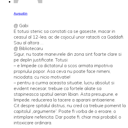
Augustin
@ Gabi
E totusi stenic sa constati ca se gaseste, macar in
ceasul al 12-lea, ac de cojocul unor rataciti ca Gaddafi.
Sau al altora …
@ Bibliotecaru
Sigur, nu toate manevrele din zona sint foarte clare si
pe deplin justificate. Totusi:
– e limpede ca dictatorul a scos armata impotriva
propriului popor. Asa ceva nu poate face nimeni,
niciodata, cu nicio motivatie!
– pentru a curma aceasta situatie, lucru absolut si
evident necesar, trebuie ca fortele aliate sa
stapineasca spatiul aerian libian. Asta presupune, e
limpede, reducerea la tacere a apararii antiaeriene.
Cit despre spitalul distrus, nu cred ca trebuie pomenit la
capitolul „argumente”. Poate fi vorba de o eroare, o
intimplare nefericita. Dar poate fi, chiar mai probabil, o
intoxicare ordinara.