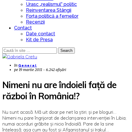
Urasc „realismul” politic
Reinventarea Stângii
Forța politică a femeilor
Recenzii
Contact
Date contact
Kit de Presa
Search
In
General
pe
19 martie 2011 - 6.242 afișări
Nimeni nu are îndoieli față de
război în România!?
Nu sunt acasă. Mă uit doar pe net la știri; și pe bloguri…
Nimeni nu pare îngrijorat de declanșarea intervenției în Libia;
numai acorduri grăbite și nicio îndoială. Pare de la sine
înțeleasă; așa cum au fost și Afganistanul și Irakul…