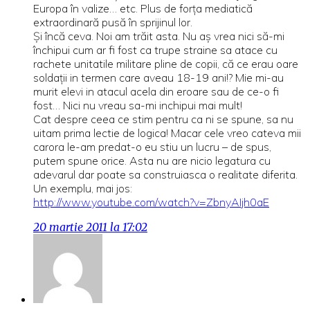
Europa în valize… etc. Plus de forța mediatică
extraordinară pusă în sprijinul lor.
Și încă ceva. Noi am trăit asta. Nu aș vrea nici să-mi
închipui cum ar fi fost ca trupe straine sa atace cu
rachete unitatile militare pline de copii, că ce erau oare
soldații in termen care aveau 18-19 ani!? Mie mi-au
murit elevi in atacul acela din eroare sau de ce-o fi
fost… Nici nu vreau sa-mi inchipui mai mult!
Cat despre ceea ce stim pentru ca ni se spune, sa nu
uitam prima lectie de logica! Macar cele vreo cateva mii
carora le-am predat-o eu stiu un lucru – de spus,
putem spune orice. Asta nu are nicio legatura cu
adevarul dar poate sa construiasca o realitate diferita.
Un exemplu, mai jos:
http://www.youtube.com/watch?v=ZbnyAIjh0aE
20 martie 2011 la 17:02