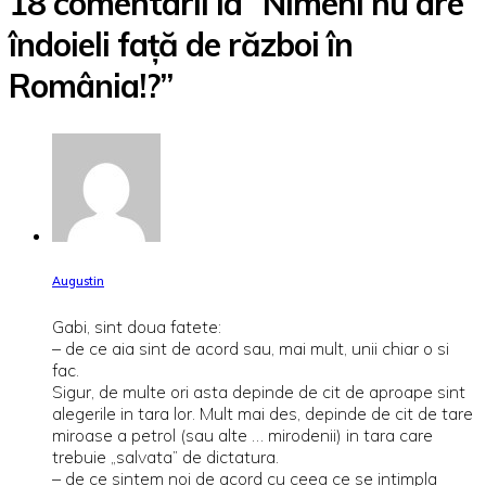
18 comentarii la “Nimeni nu are
îndoieli față de război în
România!?”
Augustin
Gabi, sint doua fatete:
– de ce aia sint de acord sau, mai mult, unii chiar o si
fac.
Sigur, de multe ori asta depinde de cit de aproape sint
alegerile in tara lor. Mult mai des, depinde de cit de tare
miroase a petrol (sau alte … mirodenii) in tara care
trebuie „salvata” de dictatura.
– de ce sintem noi de acord cu ceea ce se intimpla