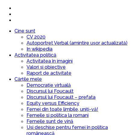
Cine sunt
CV 2020
Autoportret Verbal (amintire ușor actualizată)
In wikipedia
Activitatea politică
Activitatea în imagini
Valori și obiective
Raport de activitate
Cărțile mele
Democrație virtuală
Discursul lui Foucault
Discursul lui Foucault – prefata
Equity versus Efficiency
Femei din toate limbile, uniți-vă!
Femeile si politica la romani
Femeile sunt de vină
Uși deschise pentru femei în politica
românească