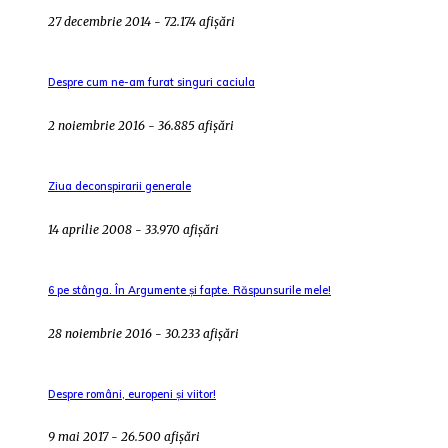
27 decembrie 2014 - 72.174 afișări
Despre cum ne-am furat singuri caciula
2 noiembrie 2016 - 36.885 afișări
Ziua deconspirarii generale
14 aprilie 2008 - 33.970 afișări
6 pe stânga. În Argumente și fapte. Răspunsurile mele!
28 noiembrie 2016 - 30.233 afișări
Despre români, europeni și viitor!
9 mai 2017 - 26.500 afișări