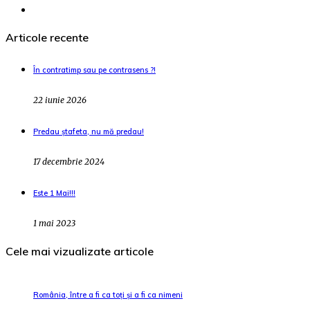
Articole recente
În contratimp sau pe contrasens ?!
22 iunie 2026
Predau ștafeta, nu mă predau!
17 decembrie 2024
Este 1 Mai!!!
1 mai 2023
Cele mai vizualizate articole
România, între a fi ca toți și a fi ca nimeni