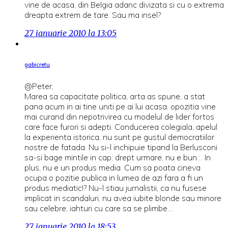
vine de acasa, din Belgia adanc divizata si cu o extrema
dreapta extrem de tare. Sau ma insel?
27 ianuarie 2010 la 13:05
gabicretu
@Peter,
Marea sa capacitate politica, arta as spune, a stat
pana acum in ai tine uniti pe ai lui acasa. opozitia vine
mai curand din nepotrivirea cu modelul de lider fortos
care face furori si adepti. Conducerea colegiala, apelul
la experienta istorica, nu sunt pe gustul democratiilor
nostre de fatada. Nu si-l inchipuie tipand la Berlusconi
sa-si bage mintile in cap; drept urmare, nu e bun… In
plus, nu e un produs media. Cum sa poata cineva
ocupa o pozitie publica in lumea de azi fara a fi un
produs mediatic!? Nu-l stiau jurnalistii, ca nu fusese
implicat in scandaluri, nu avea iubite blonde sau minore
sau celebre, iahturi cu care sa se plimbe…
27 ianuarie 2010 la 18:53