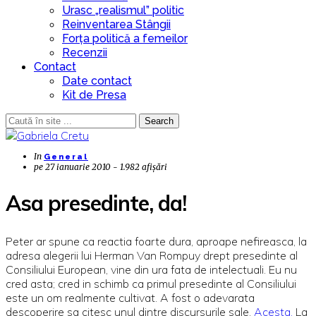
Urasc „realismul” politic
Reinventarea Stângii
Forța politică a femeilor
Recenzii
Contact
Date contact
Kit de Presa
Search
In
General
pe
27 ianuarie 2010 - 1.982 afișări
Asa presedinte, da!
Peter ar spune ca reactia foarte dura, aproape nefireasca, la
adresa alegerii lui Herman Van Rompuy drept presedinte al
Consiliului European, vine din ura fata de intelectuali. Eu nu
cred asta; cred in schimb ca primul presedinte al Consiliului
este un om realmente cultivat. A fost o adevarata
descoperire sa citesc unul dintre discursurile sale.
Acesta.
La