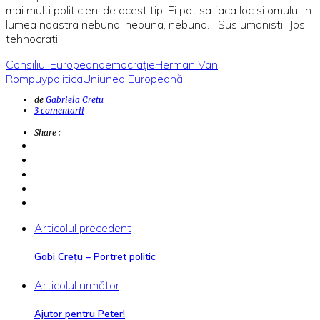
mai multi politicieni de acest tip! Ei pot sa faca loc si omului in
lumea noastra nebuna, nebuna, nebuna… Sus umanistii! Jos
tehnocratii!
Consiliul European
democrație
Herman Van
Rompuy
politica
Uniunea Europeană
de
Gabriela Cretu
3 comentarii
Share :
Articolul precedent
Gabi Creţu – Portret politic
Articolul următor
Ajutor pentru Peter!