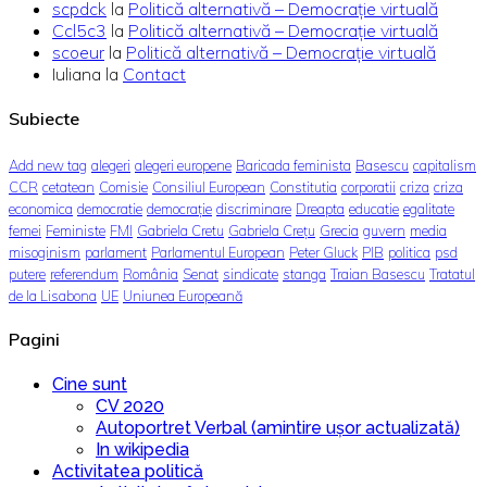
scpdck
la
Politică alternativă – Democraţie virtuală
Ccl5c3
la
Politică alternativă – Democraţie virtuală
scoeur
la
Politică alternativă – Democraţie virtuală
Iuliana
la
Contact
Subiecte
Add new tag
alegeri
alegeri europene
Baricada feminista
Basescu
capitalism
CCR
cetatean
Comisie
Consiliul European
Constitutia
corporatii
criza
criza
economica
democratie
democrație
discriminare
Dreapta
educatie
egalitate
femei
Feministe
FMI
Gabriela Cretu
Gabriela Crețu
Grecia
guvern
media
misoginism
parlament
Parlamentul European
Peter Gluck
PIB
politica
psd
putere
referendum
România
Senat
sindicate
stanga
Traian Basescu
Tratatul
de la Lisabona
UE
Uniunea Europeană
Pagini
Cine sunt
CV 2020
Autoportret Verbal (amintire ușor actualizată)
In wikipedia
Activitatea politică