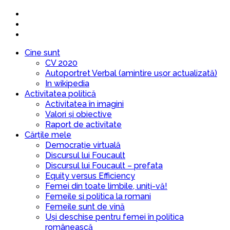
Cine sunt
CV 2020
Autoportret Verbal (amintire ușor actualizată)
In wikipedia
Activitatea politică
Activitatea în imagini
Valori și obiective
Raport de activitate
Cărțile mele
Democrație virtuală
Discursul lui Foucault
Discursul lui Foucault – prefata
Equity versus Efficiency
Femei din toate limbile, uniți-vă!
Femeile si politica la romani
Femeile sunt de vină
Uși deschise pentru femei în politica
românească