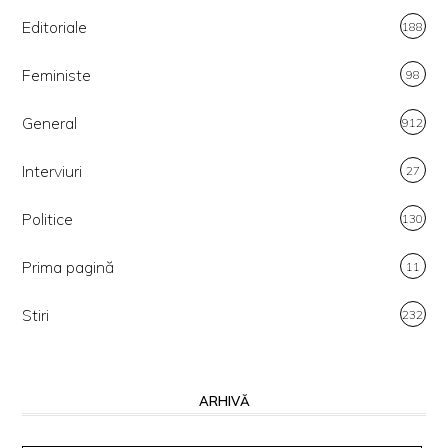
Editoriale
188
Feministe
98
General
912
Interviuri
27
Politice
130
Prima pagină
11
Stiri
232
ARHIVĂ