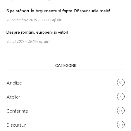
6 pe stânga. În Argumente și fapte. Răspunsurile mele!
28 noiembrie 2016 - 30.232 afișări
Despre români, europeni și viitor!
9 mai 2017 - 26.499 afișări
CATEGORII
Analize
31
Atelier
3
Conferințe
14
Discursuri
19