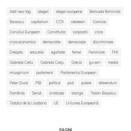
Add new tag
alegeri
alegeri europene
Baricada feminista
Basescu
capitalism
CCR
cetatean
Comisie
Consiliul European
Constitutia
corporatii
criza
criza economica
democratie
democrație
discriminare
Dreapta
educatie
egalitate
femei
Feministe
FMI
Gabriela Cretu
Gabriela Crețu
Grecia
guvern
media
misoginism
parlament
Parlamentul European
Peter Gluck
PIB
politica
psd
putere
referendum
România
Senat
sindicate
stanga
Traian Basescu
Tratatul de la Lisabona
UE
Uniunea Europeană
PAGINI