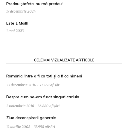
Predau ștafeta, nu mă predau!
17 decembrie 2024
Este 1 Mai!!!
1 mai 2023
CELE MAI VIZUALIZATE ARTICOLE
România, între a fi ca toți și a fi ca nimeni
27 decembrie 2014 - 72.168 afișări
Despre cum ne-am furat singuri caciula
2 noiembrie 2016 - 36.880 afișări
Ziua deconspirarii generale
14 aprilie 2008 - 33.958 afișări