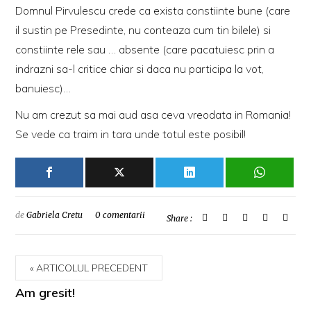
Domnul Pirvulescu crede ca exista constiinte bune (care
il sustin pe Presedinte, nu conteaza cum tin bilele) si
constiinte rele sau … absente (care pacatuiesc prin a
indrazni sa-l critice chiar si daca nu participa la vot,
banuiesc)…
Nu am crezut sa mai aud asa ceva vreodata in Romania!
Se vede ca traim in tara unde totul este posibil!
de
Gabriela Cretu
0 comentarii
Share :
ARTICOLUL PRECEDENT
Am gresit!