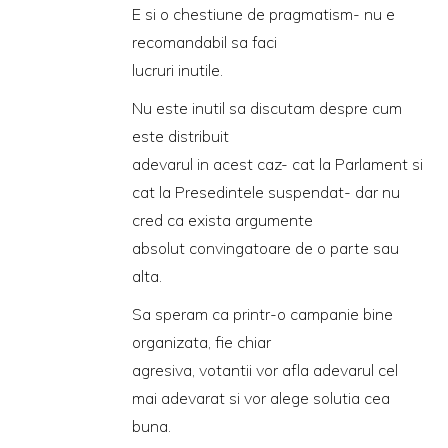
E si o chestiune de pragmatism- nu e
recomandabil sa faci
lucruri inutile.
Nu este inutil sa discutam despre cum
este distribuit
adevarul in acest caz- cat la Parlament si
cat la Presedintele suspendat- dar nu
cred ca exista argumente
absolut convingatoare de o parte sau
alta.
Sa speram ca printr-o campanie bine
organizata, fie chiar
agresiva, votantii vor afla adevarul cel
mai adevarat si vor alege solutia cea
buna.