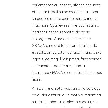
parlamentari cu dosare, afaceri necurate,
etc nu ar trebui sa se creeze coalitii care
sa dea jos un presedinte pentru motive
imaginare. Spune-mi si mie acum cum a
incalcat Basescu constitutia ca sa
inteleg si eu. Care e acea incalcare
GRAVA care v-a facut sa-l dati jos! Nu
exista! E un agitator, va facut mafioti, s-a
legat si de mogulii din presa, face scandal
… deacord … dar de aici pana la
incalcarea GRAVA a constitutiei e un pas
mare.
Am zis … e dreptul vostru sa nu va placa
de el, dar asta nu e un motiv suficient ca
sa-l suspendati. Mai ales in conditiile in