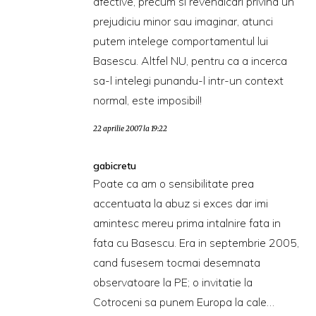
afective, precum si revendicari privind un
prejudiciu minor sau imaginar, atunci
putem intelege comportamentul lui
Basescu. Altfel NU, pentru ca a incerca
sa-l intelegi punandu-l intr-un context
normal, este imposibil!
22 aprilie 2007 la 19:22
gabicretu
Poate ca am o sensibilitate prea
accentuata la abuz si exces dar imi
amintesc mereu prima intalnire fata in
fata cu Basescu. Era in septembrie 2005,
cand fusesem tocmai desemnata
observatoare la PE; o invitatie la
Cotroceni sa punem Europa la cale…