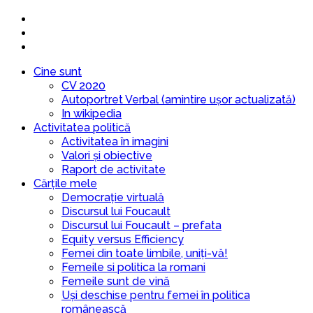
Cine sunt
CV 2020
Autoportret Verbal (amintire ușor actualizată)
In wikipedia
Activitatea politică
Activitatea în imagini
Valori și obiective
Raport de activitate
Cărțile mele
Democrație virtuală
Discursul lui Foucault
Discursul lui Foucault – prefata
Equity versus Efficiency
Femei din toate limbile, uniți-vă!
Femeile si politica la romani
Femeile sunt de vină
Uși deschise pentru femei în politica
românească