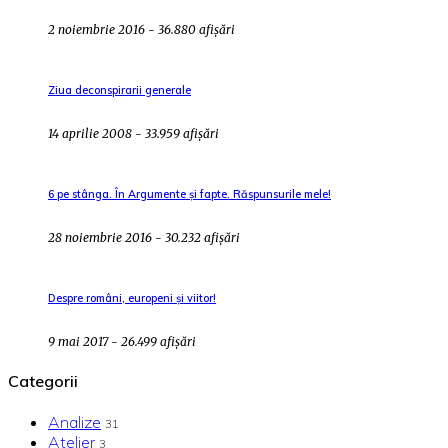
2 noiembrie 2016 - 36.880 afișări
Ziua deconspirarii generale
14 aprilie 2008 - 33.959 afișări
6 pe stânga. În Argumente și fapte. Răspunsurile mele!
28 noiembrie 2016 - 30.232 afișări
Despre români, europeni și viitor!
9 mai 2017 - 26.499 afișări
Categorii
Analize
31
Atelier
3