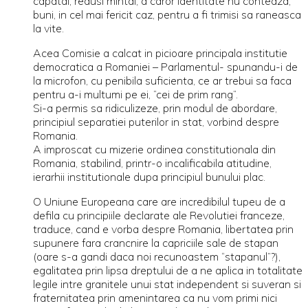
capatai, redusi mintal, a caror identitate nu conteaza,
buni, in cel mai fericit caz, pentru a fi trimisi sa raneasca
la vite.
Acea Comisie a calcat in picioare principala institutie
democratica a Romaniei – Parlamentul- spunandu-i de
la microfon, cu penibila suficienta, ce ar trebui sa faca
pentru a-i multumi pe ei, “cei de prim rang”.
Si-a permis sa ridiculizeze, prin modul de abordare,
principiul separatiei puterilor in stat, vorbind despre
Romania.
A improscat cu mizerie ordinea constitutionala din
Romania, stabilind, printr-o incalificabila atitudine,
ierarhii institutionale dupa principiul bunului plac.
O Uniune Europeana care are incredibilul tupeu de a
defila cu principiile declarate ale Revolutiei franceze,
traduce, cand e vorba despre Romania, libertatea prin
supunere fara crancnire la capriciile sale de stapan
(oare s-a gandi daca noi recunoastem “stapanul”?),
egalitatea prin lipsa dreptului de a ne aplica in totalitate
legile intre granitele unui stat independent si suveran si
fraternitatea prin amenintarea ca nu vom primi nici