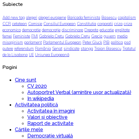
Subiecte
Add new tag
alegeri
alegeri europene
Baricada feminista
Basescu
capitalism
CCR
cetatean
Comisie
Consiliul European
Constitutia
corporatii
criza
criza
economica
democratie
democrație
discriminare
Dreapta
educatie
egalitate
femei
Feministe
FMI
Gabriela Cretu
Gabriela Crețu
Grecia
guvern
media
misoginism
parlament
Parlamentul European
Peter Gluck
PIB
politica
psd
putere
referendum
România
Senat
sindicate
stanga
Traian Basescu
Tratatul
de la Lisabona
UE
Uniunea Europeană
Pagini
Cine sunt
CV 2020
Autoportret Verbal (amintire ușor actualizată)
In wikipedia
Activitatea politică
Activitatea în imagini
Valori și obiective
Raport de activitate
Cărțile mele
Democrație virtuală