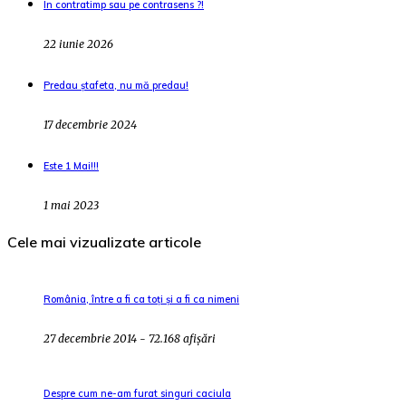
În contratimp sau pe contrasens ?!
22 iunie 2026
Predau ștafeta, nu mă predau!
17 decembrie 2024
Este 1 Mai!!!
1 mai 2023
Cele mai vizualizate articole
România, între a fi ca toți și a fi ca nimeni
27 decembrie 2014 - 72.168 afișări
Despre cum ne-am furat singuri caciula