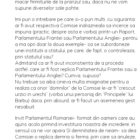
macar firimiturile de la pranzul sau, daca nu ne vom
supune diverselor sale pohte.
Imi pun o intrebare pe care si-o pun multi, cu siguranta:
ar fi avut respectiva Comisie indrazneala sa incerce sa
impuna (practic, despre asta e vorba) printr-un Raport,
Parlamentului Frantei sau Parlamentului Angliei- pentru
a ma opri doar la doua exemple- sa se subordoneze
unei institutii a statului, pe care, de fapt, o controleaza,
prin statutul sau?
Admitand ca ar fi avut inconstienta de a proceda
astfel, care ar fi fost replica Parlamentului Frantei sau a
Parlamentului Angliei? Cumva, supusa?
Nu trebuie sa aiba cineva multa imaginatie pentru a
realiza ca onor “domnilor” de la Comisie le-ar fi “crescut
urzici in urechi” (vorba unui personaj din “Principele” lui
Barbu) daca, prin absurd, ar fi facut un asemenea gest
nesabuit.
Invit Parlamentul Romaniei- format din oameni care au
ajuns acolo primind investitura noastra de incredere, in
sensul ca ne vor apara SI demnitatea de neam- sa dea
Comisiei o replica demna si ferma, prin care sa anuleze,