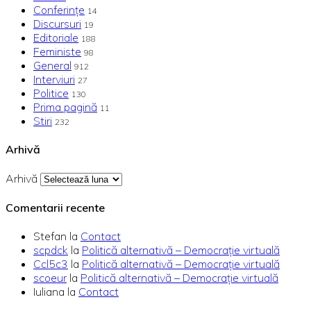
Conferințe
14
Discursuri
19
Editoriale
188
Feministe
98
General
912
Interviuri
27
Politice
130
Prima pagină
11
Stiri
232
Arhivă
Arhivă
Comentarii recente
Stefan
la
Contact
scpdck
la
Politică alternativă – Democraţie virtuală
Ccl5c3
la
Politică alternativă – Democraţie virtuală
scoeur
la
Politică alternativă – Democraţie virtuală
Iuliana
la
Contact