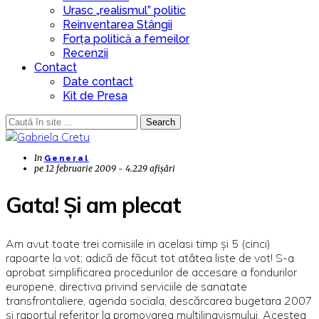
Urasc „realismul” politic
Reinventarea Stângii
Forța politică a femeilor
Recenzii
Contact
Date contact
Kit de Presa
Search
In
General
pe
12 februarie 2009 - 4.229 afișări
Gata! Și am plecat
Am avut toate trei comisiile in acelasi timp și 5 (cinci)
rapoarte la vot; adică de făcut tot atâtea liste de vot! S-a
aprobat simplificarea procedurilor de accesare a fondurilor
europene, directiva privind serviciile de sanatate
transfrontaliere, agenda sociala, descărcarea bugetara 2007
și raportul referitor la promovarea multilingvismului. Acestea