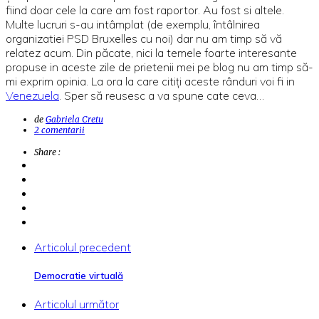
fiind doar cele la care am fost raportor. Au fost si altele.
Multe lucruri s-au intâmplat (de exemplu, întâlnirea
organizatiei PSD Bruxelles cu noi) dar nu am timp să vă
relatez acum. Din păcate, nici la temele foarte interesante
propuse in aceste zile de prietenii mei pe blog nu am timp să-
mi exprim opinia. La ora la care citiți aceste rânduri voi fi in
Venezuela
. Sper să reusesc a va spune cate ceva…
de
Gabriela Cretu
2 comentarii
Share :
Articolul precedent
Democratie virtuală
Articolul următor