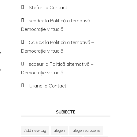
Stefan
la
Contact
scpdck
la
Politică alternativă –
Democraţie virtuală
Ccl5c3
la
Politică alternativă –
Democraţie virtuală
e
scoeur
la
Politică alternativă –
a
Democraţie virtuală
Iuliana
la
Contact
SUBIECTE
Add new tag
alegeri
alegeri europene