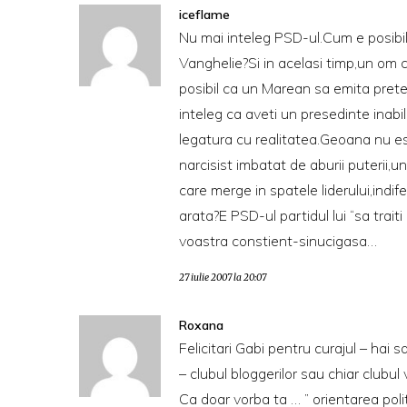
iceflame
Nu mai inteleg PSD-ul.Cum e posibil s
Vanghelie?Si in acelasi timp,un om 
posibil ca un Marean sa emita pret
inteleg ca aveti un presedinte inabi
legatura cu realitatea.Geoana nu e
narcisist imbatat de aburii puterii,
care merge in spatele liderului,indi
arata?E PSD-ul partidul lui “sa trait
voastra constient-sinucigasa…
27 iulie 2007 la 20:07
Roxana
Felicitari Gabi pentru curajul – hai sa
– clubul bloggerilor sau chiar clubul vi
Ca doar vorba ta … ” orientarea poli