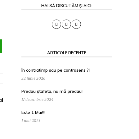
HAI SĂ DISCUTĂM ȘI AICI:
ARTICOLE RECENTE
În contratimp sau pe contrasens ?!
22 iunie 2026
Predau ștafeta, nu mă predau!
a!
17 decembrie 2024
Este 1 Mai!!!
1 mai 2023