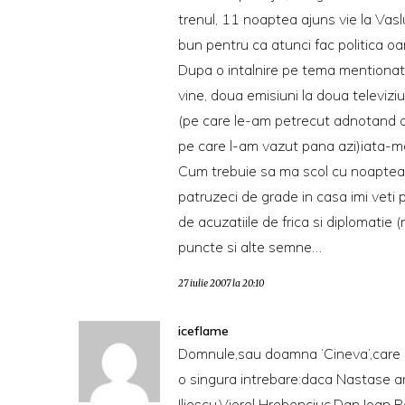
trenul, 11 noaptea ajuns vie la Va
bun pentru ca atunci fac politica oame
Dupa o intalnire pe tema mentionata
vine, doua emisiuni la doua televizi
(pe care le-am petrecut adnotand a 
pe care l-am vazut pana azi)iata-ma, 
Cum trebuie sa ma scol cu noaptea i
patruzeci de grade in casa imi veti 
de acuzatiile de frica si diplomatie 
puncte si alte semne…
27 iulie 2007 la 20:10
iceflame
Domnule,sau doamna ‘Cineva’,care a
o singura intrebare:daca Nastase ar 
Iliescu,Viorel Hrebenciuc,Dan Ioan