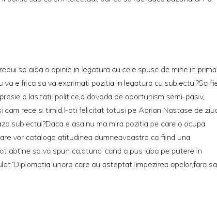
bui sa aiba o opinie in legatura cu cele spuse de mine in prima
 va e frica sa va exprimati pozitia in legatura cu subiectul?Sa fi
sie a lasitatii politice,o dovada de oportunism semi-pasiv,
 cam rece si timid,l-ati felicitat totusi pe Adrian Nastase de ziu
seaza subiectul?Daca e asa,nu ma mira pozitia pe care o ocupa
 care vor cataloga atitudinea dumneavoastra ca fiind una
ot abtine sa va spun ca,atunci cand a pus laba pe putere in
lat.”Diplomatia”unora care au asteptat limpezirea apelor,fara sa