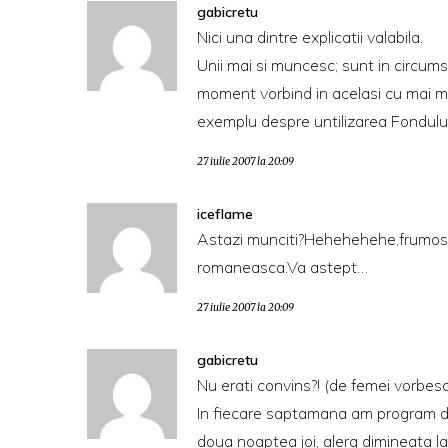
gabicretu
Nici una dintre explicatii valabila.
Unii mai si muncesc; sunt in circums
moment vorbind in acelasi cu mai m
exemplu despre untilizarea Fondului
27 iulie 2007 la 20:09
iceflame
Astazi munciti?Hehehehehe,frumos,c
romaneasca.Va astept…
27 iulie 2007 la 20:09
gabicretu
Nu erati convins?! (de femei vorbes
In fiecare saptamana am program de
doua noaptea joi, alerg dimineata la