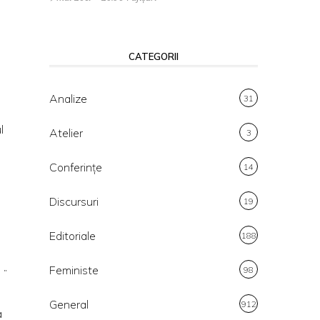
CATEGORII
Analize
31
l
Atelier
3
Conferințe
14
Discursuri
19
Editoriale
188
Feministe
98
 ”
General
912
a