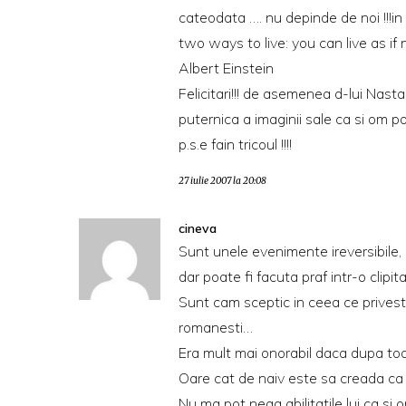
cateodata …. nu depinde de noi !!!in
two ways to live: you can live as if n
Albert Einstein
Felicitari!!! de asemenea d-lui Nast
puternica a imaginii sale ca si om poli
p.s.e fain tricoul !!!!
27 iulie 2007 la 20:08
cineva
Sunt unele evenimente ireversibile, 
dar poate fi facuta praf intr-o clipita
Sunt cam sceptic in ceea ce priveste
romanesti…
Era mult mai onorabil daca dupa toat
Oare cat de naiv este sa creada ca 
Nu ma pot nega abilitatile lui ca si 