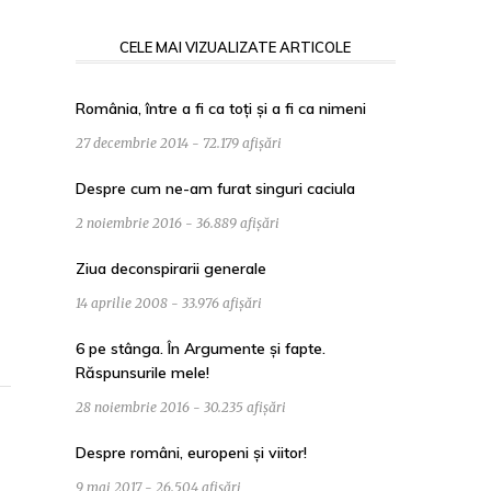
CELE MAI VIZUALIZATE ARTICOLE
România, între a fi ca toți și a fi ca nimeni
27 decembrie 2014 - 72.179 afișări
Despre cum ne-am furat singuri caciula
2 noiembrie 2016 - 36.889 afișări
Ziua deconspirarii generale
14 aprilie 2008 - 33.976 afișări
6 pe stânga. În Argumente și fapte.
Răspunsurile mele!
28 noiembrie 2016 - 30.235 afișări
Despre români, europeni și viitor!
9 mai 2017 - 26.504 afișări