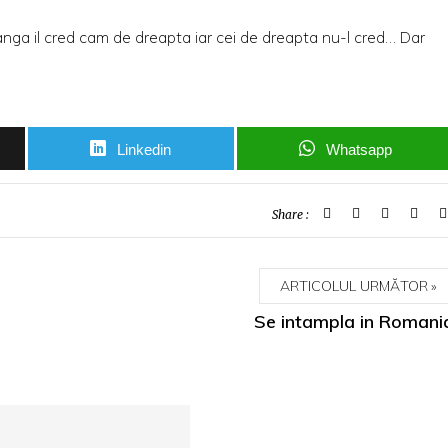
tanga il cred cam de dreapta iar cei de dreapta nu-l cred… Dar
Linkedin
Whatsapp
Share :
ARTICOLUL URMĂTOR
Se intampla in Romani