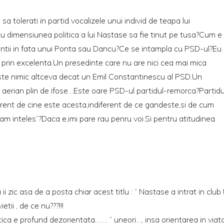
a tolerati in partid vocalizele unui individ de teapa lui
cu dimensiunea politica a lui Nastase sa fie tinut pe tusa?Cum e
entii in fata unui Ponta sau Dancu?Ce se intampla cu PSD-ul?Eu
l prin excelenta.Un presedinte care nu are nici cea mai mica
ste nimic altceva decat un Emil Constantinescu al PSD.Un
un aerian plin de ifose…Este oare PSD-ul partidul-remorca?Partidu
ferent de cine este acesta,indiferent de ce gandeste,si de cum
i am inteles”?Daca e,imi pare rau penru voi.Si pentru atitudinea
 ii zic asa de a posta chiar acest titlu : ” Nastase a intrat in club !
etii , de ce nu???!!!
tica e profund dezorientata……. ” uneori…, insa orientarea in viat