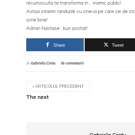
recunoscuta te transforma in… inamic public!
Astazi intarim randurile cu cineva pe care cei de s
scrie bine!
Adrian Nastase
, bun postat!
Share
Tweet
de
Gabriela Cretu
16 comentarii
ARTICOLUL PRECEDENT
The next
Gabriela Cretu