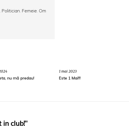
. Politician. Femeie. Om
 2024
1 mai 2023
eta, nu mă predau!
Este 1 Mai!!!
 in club!”