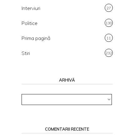
Interviuri
27
Politice
130
Prima pagină
11
Stiri
232
ARHIVĂ
Arhivă
COMENTARII RECENTE