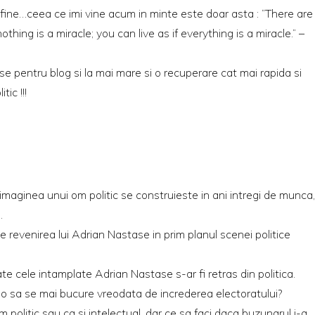
 fine…ceea ce imi vine acum in minte este doar asta : “There are
othing is a miracle; you can live as if everything is a miracle.” –
ase pentru blog si la mai mare si o recuperare cat mai rapida si
tic !!!
imaginea unui om politic se construieste in ani intregi de munca,
.
 revenirea lui Adrian Nastase in prim planul scenei politice
e cele intamplate Adrian Nastase s-ar fi retras din politica.
o sa se mai bucure vreodata de increderea electoratului?
om politic sau ca si intelectual, dar ce sa faci daca buzunarul i-a