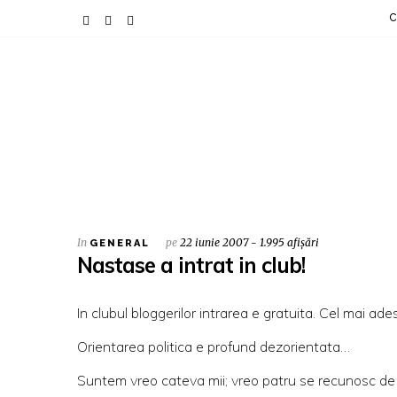
C
In
pe
22 iunie 2007 - 1.995 afișări
GENERAL
Nastase a intrat in club!
In clubul bloggerilor intrarea e gratuita. Cel mai ad
Orientarea politica e profund dezorientata…
Suntem vreo cateva mii; vreo patru se recunosc de 