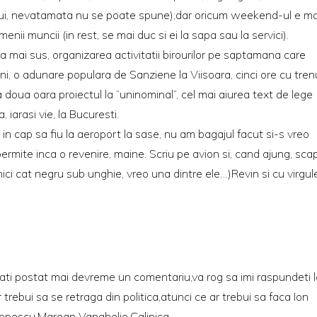
slui, nevatamata nu se poate spune);dar oricum weekend-ul e ma
nii muncii (in rest, se mai duc si ei la sapa sau la servici).
 mai sus, organizarea activitatii birourilor pe saptamana care
uni, o adunare populara de Sanziene la Viisoara, cinci ore cu tren
doua oara proiectul la “uninominal”, cel mai aiurea text de lege
iarasi vie, la Bucuresti.
n cap sa fiu la aeroport la sase, nu am bagajul facut si-s vreo
permite inca o revenire, maine. Scriu pe avion si, cand ajung, sca
(nici cat negru sub unghie, vreo una dintre ele…)Revin si cu virgul
ti postat mai devreme un comentariu,va rog sa imi raspundeti l
trebui sa se retraga din politica,atunci ce ar trebui sa faca Ion
 Popescu,Marean Vanghelie,Calinica