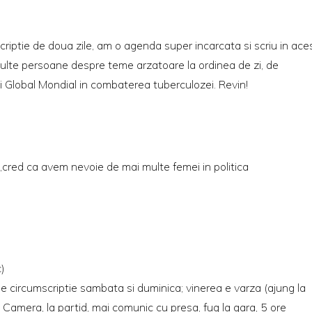
criptie de doua zile, am o agenda super incarcata si scriu in ace
ulte persoane despre teme arzatoare la ordinea de zi, de
 Global Mondial in combaterea tuberculozei. Revin!
red ca avem nevoie de mai multe femei in politica
c)
 circumscriptie sambata si duminica; vinerea e varza (ajung la
 Camera, la partid, mai comunic cu presa, fug la gara, 5 ore