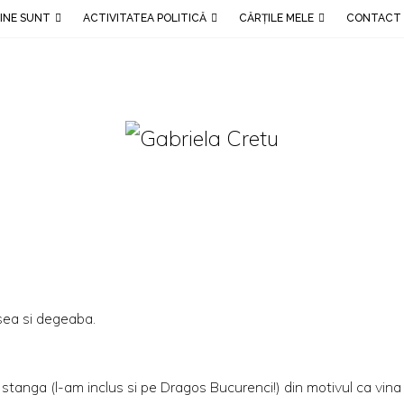
INE SUNT
ACTIVITATEA POLITICĂ
CĂRȚILE MELE
CONTACT
esea si degeaba.
stanga (l-am inclus si pe
Dragos Bucurenci
!) din motivul ca vina