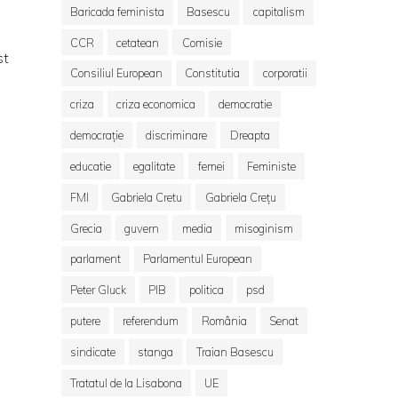
Baricada feminista
Basescu
capitalism
CCR
cetatean
Comisie
st
Consiliul European
Constitutia
corporatii
criza
criza economica
democratie
democrație
discriminare
Dreapta
educatie
egalitate
femei
Feministe
FMI
Gabriela Cretu
Gabriela Crețu
Grecia
guvern
media
misoginism
parlament
Parlamentul European
Peter Gluck
PIB
politica
psd
putere
referendum
România
Senat
sindicate
stanga
Traian Basescu
Tratatul de la Lisabona
UE