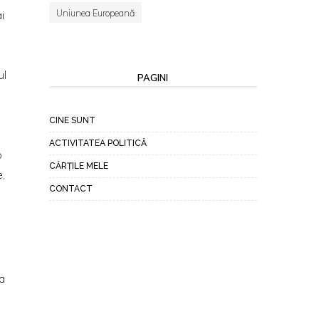
Uniunea Europeană
i
ul
PAGINI
CINE SUNT
ACTIVITATEA POLITICĂ
p
CĂRȚILE MELE
e,
CONTACT
a