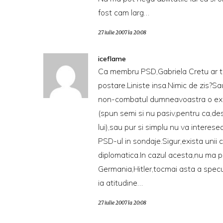
fost cam larg…
27 iulie 2007 la 20:08
iceflame
Ca membru PSD,Gabriela Cretu ar tre
postare.Liniste insa.Nimic de zis?Sau
non-combatul dumneavoastra o expre
(spun semi si nu pasiv,pentru ca,desi
lui),sau pur si simplu nu va intere
PSD-ul in sondaje.Sigur,exista unii
diplomatica.In cazul acesta,nu ma p
Germania,Hitler,tocmai asta a specu
ia atitudine…
27 iulie 2007 la 20:08