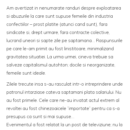
Am avertizat in nenumarate randuri despre exploatarea
si abuzurile la care sunt supuse femeile din industria
confectiilor – prost platite (atunci cand sunt), fara
sindicate si, drept urmare, fara contracte colective,
lucrand uneori si sapte zile pe saptamana… Raspunsurile
pe care le-am primit au fost linistitoare, minimalizand
gravitatea situatiei. La urma urmei, cineva trebuie sa
salveze capitalismul autohton; docile si neorganizate,
femeile sunt ideale.
Zilele trecute insa s-au rasculat intr-o intreprindere unde
patronul intarziase cateva saptamani plata salariului. Nu
au fost primele. Cele care ne-au invatat actul extrem al
revoltei au fost chinezoaicele “importate” pentru ca s-a
presupus ca sunt si mai supuse…
Evenimentul a fost relatat la un post de televiziune; nu la