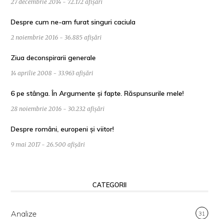
27 decembrie 2014 - 72.172 afișări
Despre cum ne-am furat singuri caciula
2 noiembrie 2016 - 36.885 afișări
Ziua deconspirarii generale
14 aprilie 2008 - 33.963 afișări
6 pe stânga. În Argumente și fapte. Răspunsurile mele!
28 noiembrie 2016 - 30.232 afișări
Despre români, europeni și viitor!
9 mai 2017 - 26.500 afișări
CATEGORII
Analize
31