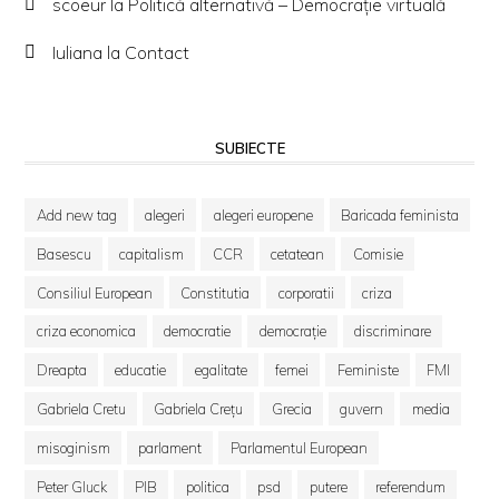
scoeur
la
Politică alternativă – Democraţie virtuală
Iuliana
la
Contact
SUBIECTE
Add new tag
alegeri
alegeri europene
Baricada feminista
Basescu
capitalism
CCR
cetatean
Comisie
Consiliul European
Constitutia
corporatii
criza
criza economica
democratie
democrație
discriminare
Dreapta
educatie
egalitate
femei
Feministe
FMI
Gabriela Cretu
Gabriela Crețu
Grecia
guvern
media
misoginism
parlament
Parlamentul European
Peter Gluck
PIB
politica
psd
putere
referendum