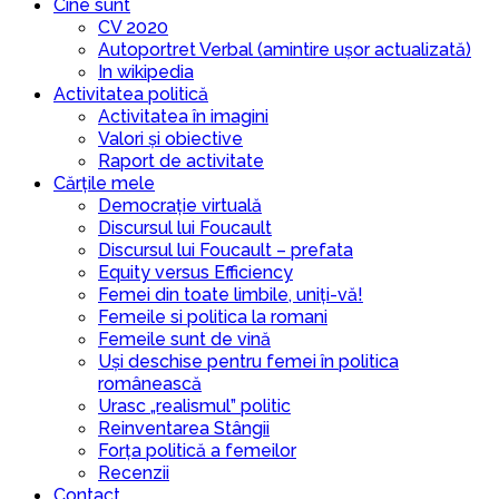
Cine sunt
CV 2020
Autoportret Verbal (amintire ușor actualizată)
In wikipedia
Activitatea politică
Activitatea în imagini
Valori și obiective
Raport de activitate
Cărțile mele
Democrație virtuală
Discursul lui Foucault
Discursul lui Foucault – prefata
Equity versus Efficiency
Femei din toate limbile, uniți-vă!
Femeile si politica la romani
Femeile sunt de vină
Uși deschise pentru femei în politica
românească
Urasc „realismul” politic
Reinventarea Stângii
Forța politică a femeilor
Recenzii
Contact