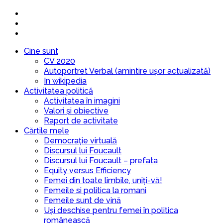
Cine sunt
CV 2020
Autoportret Verbal (amintire ușor actualizată)
In wikipedia
Activitatea politică
Activitatea în imagini
Valori și obiective
Raport de activitate
Cărțile mele
Democrație virtuală
Discursul lui Foucault
Discursul lui Foucault – prefata
Equity versus Efficiency
Femei din toate limbile, uniți-vă!
Femeile si politica la romani
Femeile sunt de vină
Uși deschise pentru femei în politica
românească