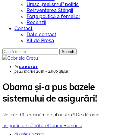
Urasc „realismul” politic
Reinventarea Stângii
Forța politică a femeilor
Recenzii
Contact
Date contact
Kit de Presa
Search
In
General
pe
23 martie 2010 - 2.006 afișări
Obama şi-a pus bazele
sistemului de asigurări!
Noi când îl terminăm pe al nostru?! De dărâmat…
asigurări de sănătate
Obama
România
de
Gabriela Cretu