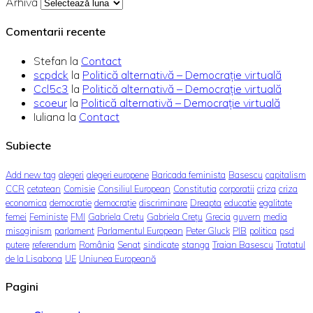
Arhivă
Comentarii recente
Stefan
la
Contact
scpdck
la
Politică alternativă – Democraţie virtuală
Ccl5c3
la
Politică alternativă – Democraţie virtuală
scoeur
la
Politică alternativă – Democraţie virtuală
Iuliana
la
Contact
Subiecte
Add new tag
alegeri
alegeri europene
Baricada feminista
Basescu
capitalism
CCR
cetatean
Comisie
Consiliul European
Constitutia
corporatii
criza
criza
economica
democratie
democrație
discriminare
Dreapta
educatie
egalitate
femei
Feministe
FMI
Gabriela Cretu
Gabriela Crețu
Grecia
guvern
media
misoginism
parlament
Parlamentul European
Peter Gluck
PIB
politica
psd
putere
referendum
România
Senat
sindicate
stanga
Traian Basescu
Tratatul
de la Lisabona
UE
Uniunea Europeană
Pagini