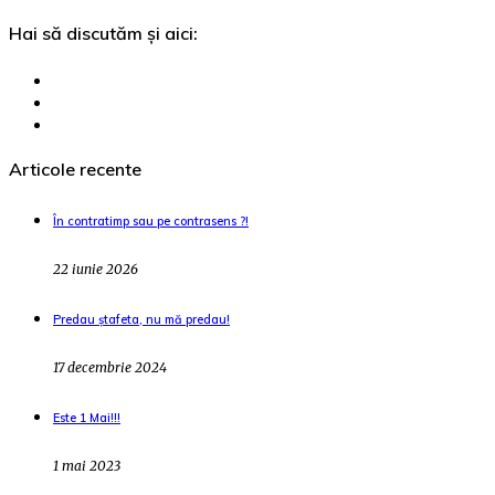
Hai să discutăm și aici:
Articole recente
În contratimp sau pe contrasens ?!
22 iunie 2026
Predau ștafeta, nu mă predau!
17 decembrie 2024
Este 1 Mai!!!
1 mai 2023