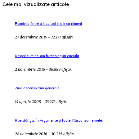
Cele mai vizualizate articole
România, între a fi ca toți și a fi ca nimeni
27 decembrie 2014 - 72.177 afișări
Despre cum ne-am furat singuri caciula
2 noiembrie 2016 - 36.889 afișări
Ziua deconspirarii generale
14 aprilie 2008 - 33.976 afișări
6 pe stânga. În Argumente și fapte. Răspunsurile mele!
28 noiembrie 2016 - 30.235 afișări