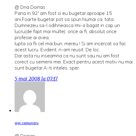
@ Dna Doinas :
Pana in 92′ am fost si eu bugetar,aproape 15
ani.Foarte bugetar pot sa spun.Numai ca, tata,
Dumnezeu sa-l odihneasca !mi-a bagat in cap un
lucru(de fapt mai multe): orice ai fi, absolut orice
profesie ai avea,
lupta sa fii cel mai bun, mereu ! Si am incercat sa fac
acest lucru. Evident, n-am reusit. De loc.
Dar asta nu inseamna ca nu sunt sau nu am fost
corect cu semenii mei. Exact pentru acest motiv nu mai
sunt bugetar.A-ti inteles, sper.
5 mai 2008 la 07:17
gigi capsunaru
@ Doinas: