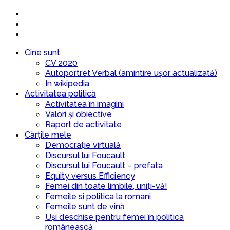
Cine sunt
CV 2020
Autoportret Verbal (amintire ușor actualizată)
In wikipedia
Activitatea politică
Activitatea în imagini
Valori și obiective
Raport de activitate
Cărțile mele
Democrație virtuală
Discursul lui Foucault
Discursul lui Foucault – prefata
Equity versus Efficiency
Femei din toate limbile, uniți-vă!
Femeile si politica la romani
Femeile sunt de vină
Uși deschise pentru femei în politica
românească