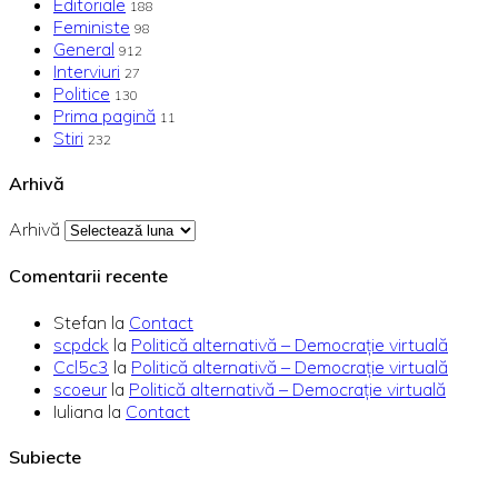
Editoriale
188
Feministe
98
General
912
Interviuri
27
Politice
130
Prima pagină
11
Stiri
232
Arhivă
Arhivă
Comentarii recente
Stefan
la
Contact
scpdck
la
Politică alternativă – Democraţie virtuală
Ccl5c3
la
Politică alternativă – Democraţie virtuală
scoeur
la
Politică alternativă – Democraţie virtuală
Iuliana
la
Contact
Subiecte