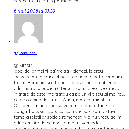
saraca traia dintr-o pensie mica!
6 mai 2008 la 03:33
gigi capsunaru
@ Mihai :
loool da, or mai fi, da’ tre sa-i clonezi, la greu.
De zece ani incoace,absolut de fiecare data cand am
fost in Romania si a trebuit sa rezol orice problema cu
administratia publica a terbuit sa mituiesc pe cineva.
In afara de asta, ma tratau ca pe un kkt sau ,si mai rau,
ca pe o gaina de jumulit.Aaaa, matale traiesti in
Occident, ahaaa , pai sa vedem ce poate face..etc.
Spaga, bacsisul, ciubucul cum vrei sa-i spui, asta-i
temelia relatiilor sociale romanesti.Nici nu vreau sa-mi
aduc aminte de comportamentul vamesilor.
Toamna trecuta, sotia mea a trebuit sa se interneze si