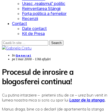
Urasc „realismul” politic
Reinventarea Stângii
Forța politică a femeilor
Recenzii
Contact
Date contact
Kit de Presa
Search
In
General
pe
1 mai 2008 - 1.761 afișări
Procesul de inrosire a
blogosferei continua!
Cu putina intarziere – prietenii stiu de ce – urez bun venit in
lumea noastra mica si scris cu spor lui
Lazar de la stanga
.
Marius draga, bine ca o declari! (de apartenenta la stanga