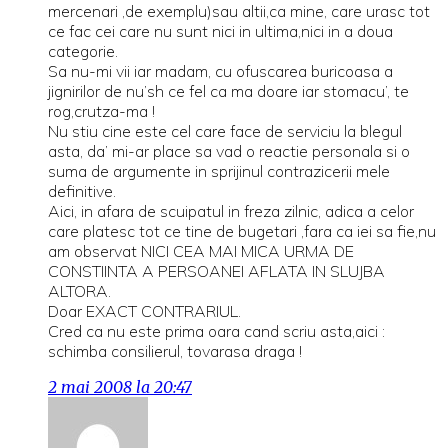
mercenari ,de exemplu)sau altii,ca mine, care urasc tot
ce fac cei care nu sunt nici in ultima,nici in a doua
categorie.
Sa nu-mi vii iar madam, cu ofuscarea buricoasa a
jignirilor de nu’sh ce fel ca ma doare iar stomacu’, te
rog,crutza-ma !
Nu stiu cine este cel care face de serviciu la blegul
asta, da’ mi-ar place sa vad o reactie personala si o
suma de argumente in sprijinul contrazicerii mele
definitive.
Aici, in afara de scuipatul in freza zilnic, adica a celor
care platesc tot ce tine de bugetari ,fara ca iei sa fie,nu
am observat NICI CEA MAI MICA URMA DE
CONSTIINTA A PERSOANEI AFLATA IN SLUJBA
ALTORA.
Doar EXACT CONTRARIUL.
Cred ca nu este prima oara cand scriu asta,aici :
schimba consilierul, tovarasa draga !
2 mai 2008 la 20:47