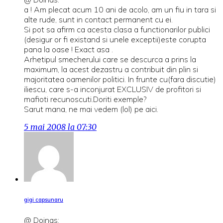
a ! Am plecat acum 10 ani de acolo, am un fiu in tara si
alte rude, sunt in contact permanent cu ei.
Si pot sa afirm ca acesta clasa a functionarilor publici
(desigur or fi existand si unele exceptii)este corupta
pana la oase ! Exact asa .
Arhetipul smecherului care se descurca a prins la
maximum, la acest dezastru a contribuit din plin si
majoritatea oamenilor politici. In frunte cu(fara discutie)
iliescu, care s-a inconjurat EXCLUSIV de profitori si
mafioti recunoscuti.Doriti exemple?
Sarut mana, ne mai vedem (lol) pe aici.
5 mai 2008 la 07:30
gigi capsunaru
@ Doinas: