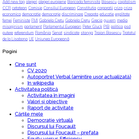
Add new tag
alegeri
alegeri europene
Baricada feminista
Basescu
capitalism
CCR
cetatean
Comisie
Consiliul European
Constitutia
corporatii
criza
criza
economica
democratie
democrație
discriminare
Dreapta
educatie
egalitate
femei
Feministe
FMI
Gabriela Cretu
Gabriela Crețu
Grecia
guvern
media
misoginism
parlament
Parlamentul European
Peter Gluck
PIB
politica
psd
putere
referendum
România
Senat
sindicate
stanga
Traian Basescu
Tratatul
de la Lisabona
UE
Uniunea Europeană
Pagini
Cine sunt
CV 2020
Autoportret Verbal (amintire ușor actualizată)
In wikipedia
Activitatea politică
Activitatea în imagini
Valori și obiective
Raport de activitate
Cărțile mele
Democrație virtuală
Discursul lui Foucault
Discursul lui Foucault – prefata
Equity versus Efficiency