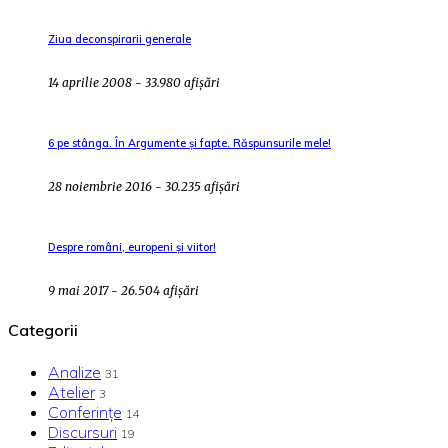
Ziua deconspirarii generale
14 aprilie 2008 - 33.980 afișări
6 pe stânga. În Argumente și fapte. Răspunsurile mele!
28 noiembrie 2016 - 30.235 afișări
Despre români, europeni și viitor!
9 mai 2017 - 26.504 afișări
Categorii
Analize
31
Atelier
3
Conferințe
14
Discursuri
19