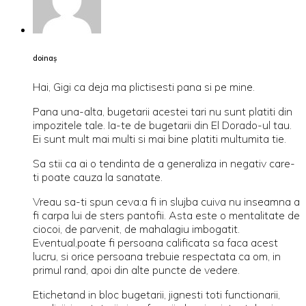
doinaş
Hai, Gigi ca deja ma plictisesti pana si pe mine.
Pana una-alta, bugetarii acestei tari nu sunt platiti din
impozitele tale. Ia-te de bugetarii din El Dorado-ul tau.
Ei sunt mult mai multi si mai bine platiti multumita tie.
Sa stii ca ai o tendinta de a generaliza in negativ care-
ti poate cauza la sanatate.
Vreau sa-ti spun ceva:a fi in slujba cuiva nu inseamna a
fi carpa lui de sters pantofii. Asta este o mentalitate de
ciocoi, de parvenit, de mahalagiu imbogatit.
Eventual,poate fi persoana calificata sa faca acest
lucru, si orice persoana trebuie respectata ca om, in
primul rand, apoi din alte puncte de vedere.
Etichetand in bloc bugetarii, jignesti toti functionarii,