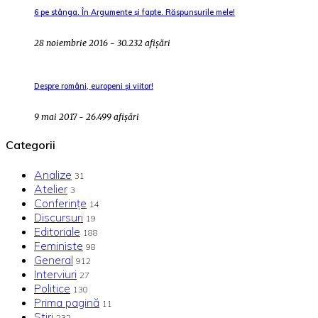
6 pe stânga. În Argumente și fapte. Răspunsurile mele!
28 noiembrie 2016 - 30.232 afișări
Despre români, europeni și viitor!
9 mai 2017 - 26.499 afișări
Categorii
Analize
31
Atelier
3
Conferințe
14
Discursuri
19
Editoriale
188
Feministe
98
General
912
Interviuri
27
Politice
130
Prima pagină
11
Stiri
232