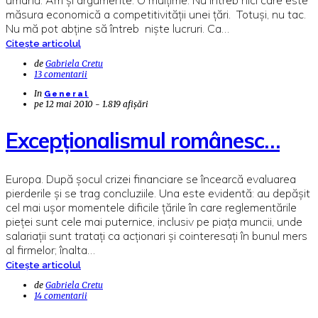
măsura economică a competitivității unei țări. Totuși, nu tac.
Nu mă pot abține să întreb niște lucruri. Ca…
Citește articolul
de
Gabriela Cretu
13 comentarii
In
General
pe
12 mai 2010 - 1.819 afișări
Excepţionalismul românesc…
Europa. După şocul crizei financiare se încearcă evaluarea
pierderile şi se trag concluziile. Una este evidentă: au depăşit
cel mai uşor momentele dificile ţările în care reglementările
pieţei sunt cele mai puternice, inclusiv pe piaţa muncii, unde
salariaţii sunt trataţi ca acţionari şi cointeresaţi în bunul mers
al firmelor; înalta…
Citește articolul
de
Gabriela Cretu
14 comentarii