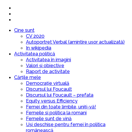
Cine sunt
CV 2020
Autoportret Verbal (amintire ușor actualizată)
In wikipedia
Activitatea politică
Activitatea în imagini
Valori și obiective
Raport de activitate
Cărțile mele
Democrație virtuală
Discursul lui Foucault
Discursul lui Foucault – prefata
Equity versus Efficiency
Femei din toate limbile, uniți-vă!
Femeile si politica la romani
Femeile sunt de vină
Uși deschise pentru femei în politica
românească