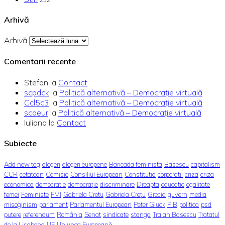
Arhivă
Arhivă
Comentarii recente
Stefan
la
Contact
scpdck
la
Politică alternativă – Democraţie virtuală
Ccl5c3
la
Politică alternativă – Democraţie virtuală
scoeur
la
Politică alternativă – Democraţie virtuală
Iuliana
la
Contact
Subiecte
Add new tag
alegeri
alegeri europene
Baricada feminista
Basescu
capitalism
CCR
cetatean
Comisie
Consiliul European
Constitutia
corporatii
criza
criza
economica
democratie
democrație
discriminare
Dreapta
educatie
egalitate
femei
Feministe
FMI
Gabriela Cretu
Gabriela Crețu
Grecia
guvern
media
misoginism
parlament
Parlamentul European
Peter Gluck
PIB
politica
psd
putere
referendum
România
Senat
sindicate
stanga
Traian Basescu
Tratatul
de la Lisabona
UE
Uniunea Europeană