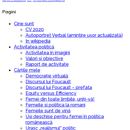
Pagini
Cine sunt
CV 2020
Autoportret Verbal (amintire ușor actualizată)
In wikipedia
Activitatea politică
Activitatea în imagini
Valori și obiective
Raport de activitate
Cărțile mele
Democrație virtuală
Discursul lui Foucault
Discursul lui Foucault – prefata
Equity versus Efficiency
Femei din toate limbile, uniți-vă!
Femeile si politica la romani
Femeile sunt de vină
Uși deschise pentru femei în politica
românească
Urasc „realismul” politic