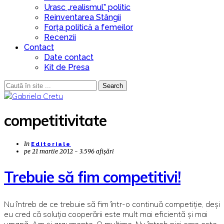
Urasc „realismul” politic
Reinventarea Stângii
Forța politică a femeilor
Recenzii
Contact
Date contact
Kit de Presa
Search
competitivitate
In
Editoriale
pe
21 martie 2012 - 3.596 afișări
Trebuie să fim competitivi!
Nu întreb de ce trebuie să fim într-o continuă competiție, deși
eu cred că soluția cooperării este mult mai eficientă și mai
umană. Am și argumente. O mulțime. Nu întreb nici care este