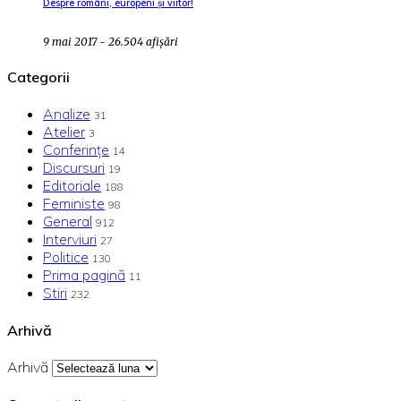
Despre români, europeni și viitor!
9 mai 2017 - 26.504 afișări
Categorii
Analize
31
Atelier
3
Conferințe
14
Discursuri
19
Editoriale
188
Feministe
98
General
912
Interviuri
27
Politice
130
Prima pagină
11
Stiri
232
Arhivă
Arhivă