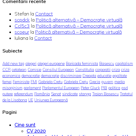
Comentarii recente
Stefan
la
Contact
scpdck
la
Politică alternativă – Democraţie virtuală
Ccl5c3
la
Politică alternativă – Democraţie virtuală
scoeur
la
Politică alternativă – Democraţie virtuală
Iuliana
la
Contact
Subiecte
Add new tag
alegeri
alegeri europene
Baricada feminista
Basescu
capitalism
CCR
cetatean
Comisie
Consiliul European
Constitutia
corporatii
criza
criza
economica
democratie
democrație
discriminare
Dreapta
educatie
egalitate
femei
Feministe
FMI
Gabriela Cretu
Gabriela Crețu
Grecia
guvern
media
misoginism
parlament
Parlamentul European
Peter Gluck
PIB
politica
psd
putere
referendum
România
Senat
sindicate
stanga
Traian Basescu
Tratatul
de la Lisabona
UE
Uniunea Europeană
Pagini
Cine sunt
CV 2020