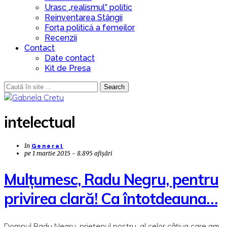
Urasc „realismul” politic
Reinventarea Stângii
Forța politică a femeilor
Recenzii
Contact
Date contact
Kit de Presa
Search
intelectual
In
General
pe
1 martie 2015 - 8.895 afișări
Mulțumesc, Radu Negru, pentru
privirea clară! Ca întotdeauna…
Domnul Radu Negru, prietenul nostru, al celor câțiva care am