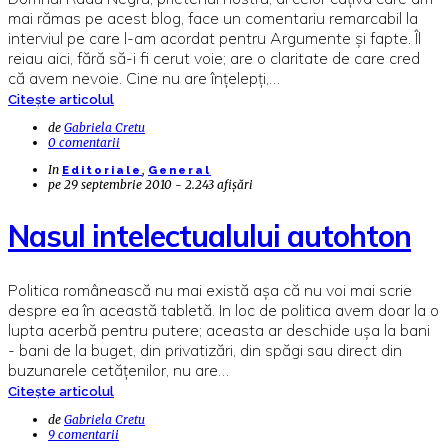
mai rămas pe acest blog, face un comentariu remarcabil la
interviul pe care l-am acordat pentru Argumente și fapte. Îl
reiau aici, fără să-i fi cerut voie; are o claritate de care cred
că avem nevoie. Cine nu are înțelepți,…
Citește articolul
de
Gabriela Cretu
0 comentarii
In
,
Editoriale
General
pe
29 septembrie 2010 - 2.243 afișări
Nasul intelectualului autohton
Politica românească nu mai există așa că nu voi mai scrie
despre ea în această tabletă. In loc de politica avem doar la o
lupta acerbă pentru putere; aceasta ar deschide ușa la bani
- bani de la buget, din privatizări, din spăgi sau direct din
buzunarele cetățenilor, nu are…
Citește articolul
de
Gabriela Cretu
9 comentarii