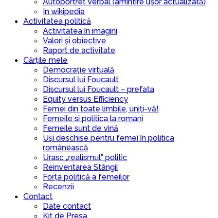
Autoportret Verbal (amintire ușor actualizată)
In wikipedia
Activitatea politică
Activitatea în imagini
Valori și obiective
Raport de activitate
Cărțile mele
Democrație virtuală
Discursul lui Foucault
Discursul lui Foucault – prefata
Equity versus Efficiency
Femei din toate limbile, uniți-vă!
Femeile si politica la romani
Femeile sunt de vină
Uși deschise pentru femei în politica
românească
Urasc „realismul” politic
Reinventarea Stângii
Forța politică a femeilor
Recenzii
Contact
Date contact
Kit de Presa