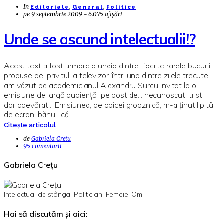
In
,
,
Editoriale
General
Politice
pe
9 septembrie 2009 - 6.075 afișări
Unde se ascund intelectualii!?
Acest text a fost urmare a uneia dintre foarte rarele bucurii
produse de privitul la televizor; într-una dintre zilele trecute l-
am văzut pe academicianul Alexandru Surdu invitat la o
emisiune de largă audienţă pe post de... necunoscut; trist
dar adevărat... Emisiunea, de obicei groaznică, m-a ţinut lipită
de ecran; bănui că…
Citește articolul
de
Gabriela Cretu
95 comentarii
Gabriela Crețu
Intelectual de stânga. Politician. Femeie. Om
Hai să discutăm și aici: