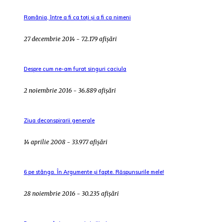
România, între a fi ca toți și a fi ca nimeni
27 decembrie 2014 - 72.179 afișări
Despre cum ne-am furat singuri caciula
2 noiembrie 2016 - 36.889 afișări
Ziua deconspirarii generale
14 aprilie 2008 - 33.977 afișări
6 pe stânga. În Argumente și fapte. Răspunsurile mele!
28 noiembrie 2016 - 30.235 afișări