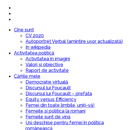
Cine sunt
CV 2020
Autoportret Verbal (amintire ușor actualizată)
In wikipedia
Activitatea politică
Activitatea în imagini
Valori și obiective
Raport de activitate
Cărțile mele
Democrație virtuală
Discursul lui Foucault
Discursul lui Foucault – prefata
Equity versus Efficiency
Femei din toate limbile, uniți-vă!
Femeile si politica la romani
Femeile sunt de vină
Uși deschise pentru femei în politica
românească