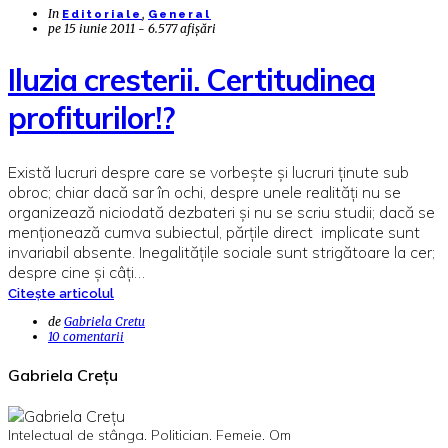
In
,
Editoriale
General
pe
15 iunie 2011 - 6.577 afișări
Iluzia cresterii. Certitudinea
profiturilor!?
Există lucruri despre care se vorbește și lucruri ținute sub
obroc; chiar dacă sar în ochi, despre unele realități nu se
organizează niciodată dezbateri și nu se scriu studii; dacă se
menționează cumva subiectul, părțile direct implicate sunt
invariabil absente. Inegalitățile sociale sunt strigătoare la cer;
despre cine și câți…
Citește articolul
de
Gabriela Cretu
10 comentarii
Gabriela Crețu
Intelectual de stânga. Politician. Femeie. Om