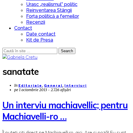
Urasc „realismul” politic
Reinventarea Stângii
Forța politică a femeilor
Recenzii
Contact
Date contact
Kit de Presa
Search
sanatate
In
,
,
Editoriale
General
Interviuri
pe
1 octombrie 2013 - 2.726 afișări
Un interviu machiavellic; pentru
Machiavelli-ro …
Îl puteți citi direct pe Machiavelli.ro, aici. Are și poză! Eu sunt