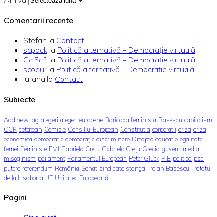
Comentarii recente
Stefan
la
Contact
scpdck
la
Politică alternativă – Democraţie virtuală
Ccl5c3
la
Politică alternativă – Democraţie virtuală
scoeur
la
Politică alternativă – Democraţie virtuală
Iuliana
la
Contact
Subiecte
Add new tag
alegeri
alegeri europene
Baricada feminista
Basescu
capitalism
CCR
cetatean
Comisie
Consiliul European
Constitutia
corporatii
criza
criza
economica
democratie
democrație
discriminare
Dreapta
educatie
egalitate
femei
Feministe
FMI
Gabriela Cretu
Gabriela Crețu
Grecia
guvern
media
misoginism
parlament
Parlamentul European
Peter Gluck
PIB
politica
psd
putere
referendum
România
Senat
sindicate
stanga
Traian Basescu
Tratatul
de la Lisabona
UE
Uniunea Europeană
Pagini