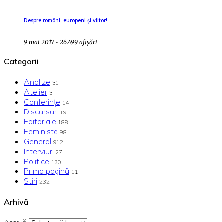
Despre români, europeni și viitor!
9 mai 2017 - 26.499 afișări
Categorii
Analize
31
Atelier
3
Conferințe
14
Discursuri
19
Editoriale
188
Feministe
98
General
912
Interviuri
27
Politice
130
Prima pagină
11
Stiri
232
Arhivă
Arhivă