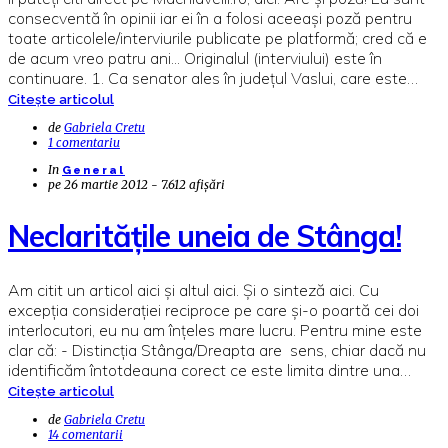
consecventă în opinii iar ei în a folosi aceeași poză pentru
toate articolele/interviurile publicate pe platformă; cred că e
de acum vreo patru ani... Originalul (interviului) este în
continuare. 1. Ca senator ales în județul Vaslui, care este…
Citește articolul
de
Gabriela Cretu
1 comentariu
In
General
pe
26 martie 2012 - 7.612 afișări
Neclaritățile uneia de Stânga!
Am citit un articol aici și altul aici. Și o sinteză aici. Cu
excepția considerației reciproce pe care și-o poartă cei doi
interlocutori, eu nu am înțeles mare lucru. Pentru mine este
clar că: - Distincția Stânga/Dreapta are sens, chiar dacă nu
identificăm întotdeauna corect ce este limita dintre una…
Citește articolul
de
Gabriela Cretu
14 comentarii