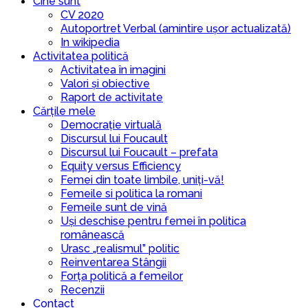
Cine sunt
CV 2020
Autoportret Verbal (amintire ușor actualizată)
In wikipedia
Activitatea politică
Activitatea în imagini
Valori și obiective
Raport de activitate
Cărțile mele
Democrație virtuală
Discursul lui Foucault
Discursul lui Foucault – prefata
Equity versus Efficiency
Femei din toate limbile, uniți-vă!
Femeile si politica la romani
Femeile sunt de vină
Uși deschise pentru femei în politica
românească
Urasc „realismul” politic
Reinventarea Stângii
Forța politică a femeilor
Recenzii
Contact