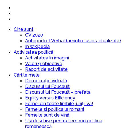
Cine sunt
CV 2020
Autoportret Verbal (amintire ușor actualizată)
In wikipedia
Activitatea politică
Activitatea în imagini
Valori și obiective
Raport de activitate
Cărțile mele
Democrație virtuală
Discursul lui Foucault
Discursul lui Foucault – prefata
Equity versus Efficiency
Femei din toate limbile, uniți-vă!
Femeile si politica la romani
Femeile sunt de vină
Uși deschise pentru femei în politica
românească