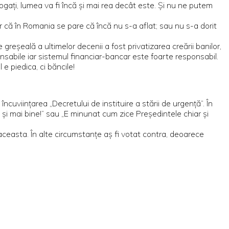
ogați, lumea va fi încă și mai rea decât este. Și nu ne putem
ar că în Romania se pare că încă nu s-a aflat; sau nu s-a dorit
reșeală a ultimelor decenii a fost privatizarea creării banilor,
nsabile iar sistemul financiar-bancar este foarte responsabil.
e piedica, ci băncile!
cuviințarea „Decretului de instituire a stării de urgență”. În
ea și mai bine!” sau „E minunat cum zice Președintele chiar și
easta. În alte circumstanțe aș fi votat contra, deoarece