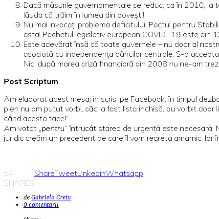
Dacă măsurile guvernamentale se reduc, ca în 2010, la tăie
lăuda că trăim în lumea din povești!
Nu mai invocați problema deficitului! Pactul pentru Stabi
asta! Pachetul legislativ european COVID -19 este din 13 
Este adevărat însă că toate guvernele – nu doar al nostru,
asociată cu independența băncilor centrale. S-a acceptat 
Nici după marea criză financiară din 2008 nu ne-am trezit
Post Scriptum
Am elaborat acest mesaj în scris, pe Facebook, în timpul dezbater
plen nu am putut vorbi, căci a fost lista închisă, au vorbit doar 
când acesta tace!”.
Am votat
„pentru”
întrucât starea de urgență este necesară. N
juridic creăm un precedent pe care îl vom regreta amarnic. Iar în
64
Share
Tweet
Linkedin
Whatsapp
SHARES
de
Gabriela Cretu
0 comentarii