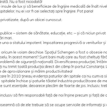
ărată. Nu a fost niciodată!
 insule de lux și să beneficieze de îngrijire medicală de înalt niv
talelor, nu ei vor fi cei selectați spre îngrijire. Pot paria!
le privatizate, după un obicei cunoscut.
ublice – sistem de sănătate, educație, etc. – și că niciun privat 
ri mari.
e una a statului impotent. Impozitarea progresivă a veniturilor și
re oricum le voiam deschise. Spațiul Schengen a fost o obsesie 
lu, în acest moment? Sunt bani mulți care au fost cheltuiți fără 
oblemă de siguranță națională. Diversificarea producției, întărire
ți nu trimit toată producția direct din câmp în portul Constanța. 
e de aprovizionare și mărim productivitatea!
re în 2010 țineau evidența paturilor din spitale ca nu cumva să
i spitalele închise și paturile tăiate! Industria producătoare de 
te sunt esențiale, deoarece plecăm de foarte de jos. Inclusiv, tr
nclusiv să fim responsabili față de noi înșine precum și față de co
înseamnă că de ele trebuie să se ocupe serviciile de informații 