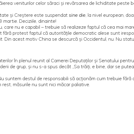
rea veniturilor celor săraci și revărsarea de lichiditate peste b
litate și Creștere este suspendat
sine die
, la nivel european, do
martie. Deciziile, dinainte!
 care nu e capabil – trebuie să realizeze faptul că cea mai mare g
fără protest faptul că autoritățile democratic alese sunt irespo
. Din acest motiv China se descurcă și Occidentul, nu. Nu statul 
ilor în plenul reunit al Camerei Deputaților și Senatului pentru în
liderii de grup, și nu s-a spus decât „Sa trăiți, e bine, dar se put
u suntem destul de responsabili să acționăm cum trebuie fără ac
 rest, măsurile nu sunt nici măcar paliative.