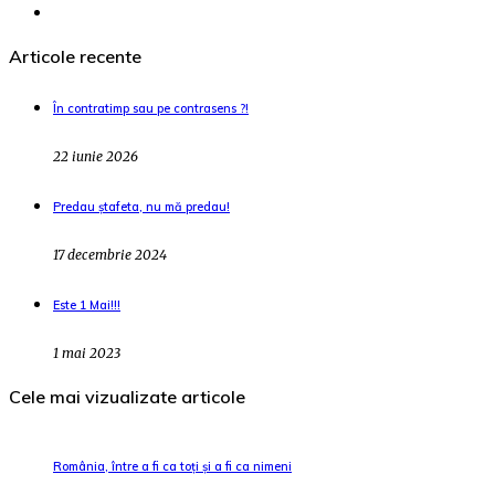
Articole recente
În contratimp sau pe contrasens ?!
22 iunie 2026
Predau ștafeta, nu mă predau!
17 decembrie 2024
Este 1 Mai!!!
1 mai 2023
Cele mai vizualizate articole
România, între a fi ca toți și a fi ca nimeni