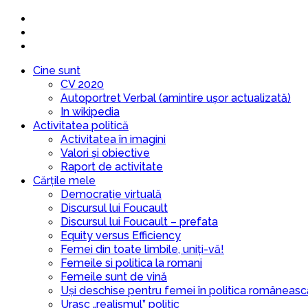
Cine sunt
CV 2020
Autoportret Verbal (amintire ușor actualizată)
In wikipedia
Activitatea politică
Activitatea în imagini
Valori și obiective
Raport de activitate
Cărțile mele
Democrație virtuală
Discursul lui Foucault
Discursul lui Foucault – prefata
Equity versus Efficiency
Femei din toate limbile, uniți-vă!
Femeile si politica la romani
Femeile sunt de vină
Uși deschise pentru femei în politica româneasc
Urasc „realismul” politic