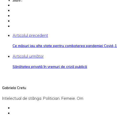
Share :
Articolul precedent
Ce măsuri iau alte state pentru combaterea pandemiei Covid-1
Articolul următor
Sănătatea privată în vremuri de criză publică
Gabriela Cretu
Intelectual de stânga. Politician. Femeie. Om