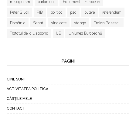
misoginism
parlament
Parlamentul European
Peter Gluck
PIB
politica
psd
putere
referendum
România
Senat
sindicate
stanga
Traian Basescu
Tratatul de la Lisabona
UE
Uniunea Europeană
PAGINI
CINE SUNT
ACTIVITATEA POLITICĂ
CĂRȚILE MELE
CONTACT