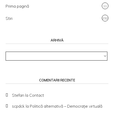
Prima pagină
11
Stiri
232
ARHIVĂ
Arhivă
COMENTARII RECENTE
Stefan
la
Contact
scpdck
la
Politică alternativă – Democraţie virtuală