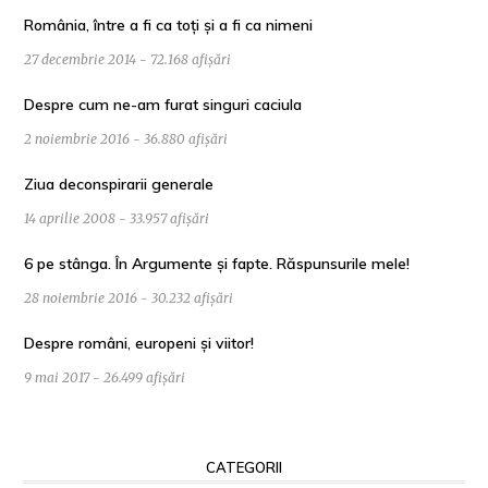
România, între a fi ca toți și a fi ca nimeni
27 decembrie 2014 - 72.168 afișări
Despre cum ne-am furat singuri caciula
2 noiembrie 2016 - 36.880 afișări
Ziua deconspirarii generale
14 aprilie 2008 - 33.957 afișări
6 pe stânga. În Argumente și fapte. Răspunsurile mele!
28 noiembrie 2016 - 30.232 afișări
Despre români, europeni și viitor!
9 mai 2017 - 26.499 afișări
CATEGORII