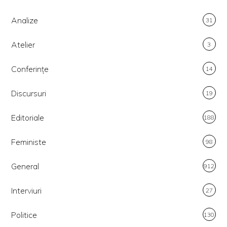
Analize
31
Atelier
3
Conferințe
14
Discursuri
19
Editoriale
188
Feministe
98
General
912
Interviuri
27
Politice
130