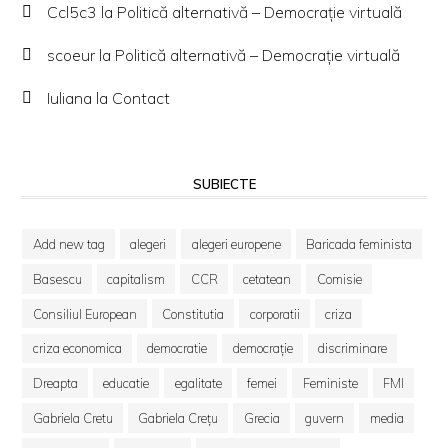
Ccl5c3
la
Politică alternativă – Democraţie virtuală
scoeur
la
Politică alternativă – Democraţie virtuală
Iuliana
la
Contact
SUBIECTE
Add new tag
alegeri
alegeri europene
Baricada feminista
Basescu
capitalism
CCR
cetatean
Comisie
Consiliul European
Constitutia
corporatii
criza
criza economica
democratie
democrație
discriminare
Dreapta
educatie
egalitate
femei
Feministe
FMI
Gabriela Cretu
Gabriela Crețu
Grecia
guvern
media